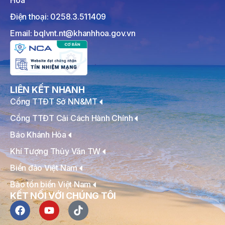
Điện thoại: 0258.3.511409
Email: bqlvnt.nt@khanhhoa.gov.vn
LIÊN KẾT NHANH
Cổng TTĐT Sở NN&MT
Cổng TTĐT Cải Cách Hành Chính
Báo Khánh Hòa
Khí Tượng Thủy Văn TW
Biển đảo Việt Nam
Bảo tồn biển Việt Nam
KẾT NỐI VỚI CHÚNG TÔI