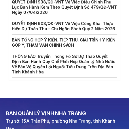
QUYẾT ĐỊNH 938/QĐ-VNT Về Việc Điều Chỉnh Phụ
Lục Ban Hành Kèm Theo Quyết Định Số 479/QĐ-VNT
Ngày 07/04/2026
QUYẾT ĐỊNH 903/QĐ-VNT Vê Việc Công Khai Thực
Hiện Dự Toán Thu – Chi Ngân Sách Quý 2 Năm 2026
BẢN TỔNG HỢP Ý KIẾN, TIẾP THU, GIẢI TRÌNH Ý KIẾN
GÓP Ý, THAM VẤN CHÍNH SÁCH
THÔNG BÁO Truyền Thông Hồ Sơ Dự Thảo Quyết
Định Ban Hành Quy Chế Phối Hợp Quản Lý Nhà Nước
Về Bảo Vệ Quyền Lợi Người Tiêu Dùng Trên Địa Bàn
Tỉnh Khánh Hòa
BAN QUẢN LÝ VỊNH NHA TRANG
Trụ sở: 15A Trần Phú, phường Nha Trang, tỉnh Khánh
Hòa