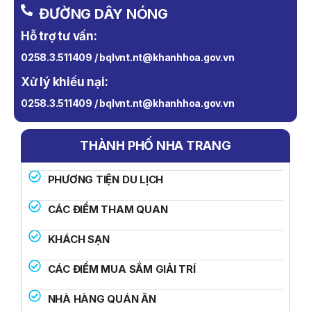
ĐƯỜNG DÂY NÓNG
Hỗ trợ tư vấn:
0258.3.511409 / bqlvnt.nt@khanhhoa.gov.vn
Xử lý khiếu nại:
0258.3.511409 / bqlvnt.nt@khanhhoa.gov.vn
THÀNH PHỐ NHA TRANG
PHƯƠNG TIỆN DU LỊCH
CÁC ĐIỂM THAM QUAN
KHÁCH SẠN
CÁC ĐIỂM MUA SẮM GIẢI TRÍ
NHÀ HÀNG QUÁN ĂN