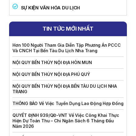
SỰ KIỆN VĂN HÓA DU LỊCH
TIN TỨC MỚI NHẤT
Hơn 100 Người Tham Gia Diễn Tập Phương Án PCCC
Và CNCH Tại Bến Tàu Du Lịch Nha Trang
NỘI QUY BẾN THỦY NỘI ĐỊA HÒN MUN
NỘI QUY BẾN THỦY NỘI ĐỊA PHÚ QUÝ
NỘI QUY BẾN THỦY NỘI ĐỊA BẾN TÀU DU LỊCH NHA
TRANG
THÔNG BÁO Về Việc Tuyển Dụng Lao Động Hợp Đồng
QUYẾT ĐỊNH 939/QĐ-VNT Về Việc Công Khai Thực
Hiện Dự Toán Thu – Chi Ngân Sách 6 Tháng Đầu
Năm 2026