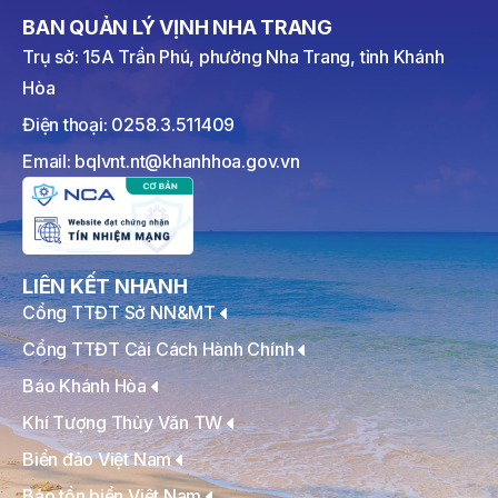
BAN QUẢN LÝ VỊNH NHA TRANG
Trụ sở: 15A Trần Phú, phường Nha Trang, tỉnh Khánh
Hòa
Điện thoại: 0258.3.511409
Email: bqlvnt.nt@khanhhoa.gov.vn
LIÊN KẾT NHANH
Cổng TTĐT Sở NN&MT
Cổng TTĐT Cải Cách Hành Chính
Báo Khánh Hòa
Khí Tượng Thủy Văn TW
Biển đảo Việt Nam
Bảo tồn biển Việt Nam