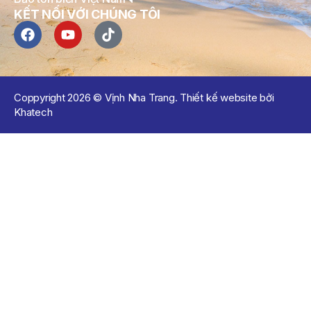
KẾT NỐI VỚI CHÚNG TÔI
Coppyright 2026 © Vịnh Nha Trang. Thiết kế website bởi
Khatech