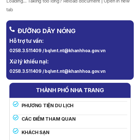
Loading... Taking too long? Reload document | Open in new
tab
ĐƯỜNG DÂY NÓNG
Hỗ trợ tư vấn:
0258.3.511409 / bqlvnt.nt@khanhhoa.gov.vn
Xử lý khiếu nại:
0258.3.511409 / bqlvnt.nt@khanhhoa.gov.vn
THÀNH PHỐ NHA TRANG
PHƯƠNG TIỆN DU LỊCH
CÁC ĐIỂM THAM QUAN
KHÁCH SẠN