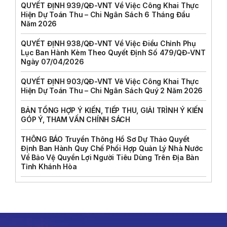
QUYẾT ĐỊNH 939/QĐ-VNT Về Việc Công Khai Thực
Hiện Dự Toán Thu – Chi Ngân Sách 6 Tháng Đầu
Năm 2026
QUYẾT ĐỊNH 938/QĐ-VNT Về Việc Điều Chỉnh Phụ
Lục Ban Hành Kèm Theo Quyết Định Số 479/QĐ-VNT
Ngày 07/04/2026
QUYẾT ĐỊNH 903/QĐ-VNT Vê Việc Công Khai Thực
Hiện Dự Toán Thu – Chi Ngân Sách Quý 2 Năm 2026
BẢN TỔNG HỢP Ý KIẾN, TIẾP THU, GIẢI TRÌNH Ý KIẾN
GÓP Ý, THAM VẤN CHÍNH SÁCH
THÔNG BÁO Truyền Thông Hồ Sơ Dự Thảo Quyết
Định Ban Hành Quy Chế Phối Hợp Quản Lý Nhà Nước
Về Bảo Vệ Quyền Lợi Người Tiêu Dùng Trên Địa Bàn
Tỉnh Khánh Hòa