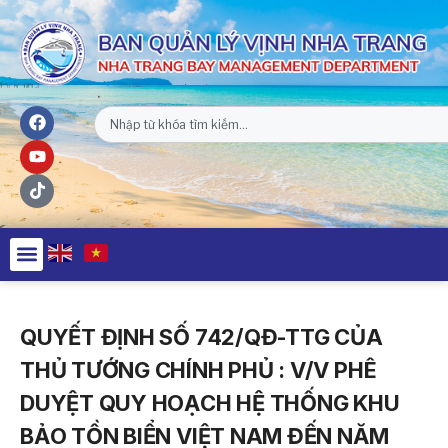
QUYẾT ĐỊNH SỐ 742/QĐ-TTG CỦA
THỦ TƯỚNG CHÍNH PHỦ : V/V PHÊ
DUYỆT QUY HOẠCH HỆ THỐNG KHU
BẢO TỒN BIỂN VIỆT NAM ĐẾN NĂM