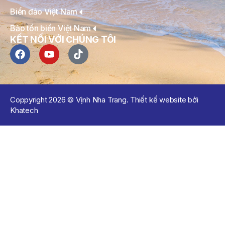
Biển đảo Việt Nam
Bảo tồn biển Việt Nam
KẾT NỐI VỚI CHÚNG TÔI
Coppyright 2026 © Vịnh Nha Trang. Thiết kế website bởi
Khatech