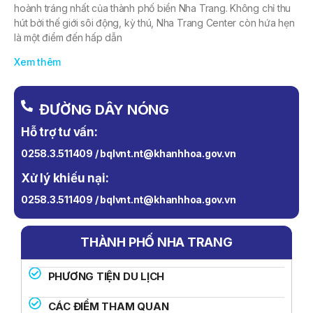
hoành tráng nhất của thành phố biển Nha Trang. Không chỉ thu
hút bởi thế giới sôi động, kỳ thú, Nha Trang Center còn hứa hẹn
là một điểm đến hấp dẫn
Xem thêm
ĐƯỜNG DÂY NÓNG
Hỗ trợ tư vấn:
0258.3.511409 / bqlvnt.nt@khanhhoa.gov.vn
Xử lý khiếu nại:
0258.3.511409 / bqlvnt.nt@khanhhoa.gov.vn
THÀNH PHỐ NHA TRANG
PHƯƠNG TIỆN DU LỊCH
CÁC ĐIỂM THAM QUAN