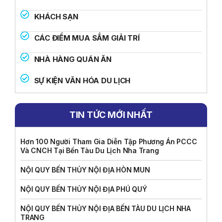
KHÁCH SẠN
CÁC ĐIỂM MUA SẮM GIẢI TRÍ
NHÀ HÀNG QUÁN ĂN
SỰ KIỆN VĂN HÓA DU LỊCH
TIN TỨC MỚI NHẤT
Hơn 100 Người Tham Gia Diễn Tập Phương Án PCCC
Và CNCH Tại Bến Tàu Du Lịch Nha Trang
NỘI QUY BẾN THỦY NỘI ĐỊA HÒN MUN
NỘI QUY BẾN THỦY NỘI ĐỊA PHÚ QUÝ
NỘI QUY BẾN THỦY NỘI ĐỊA BẾN TÀU DU LỊCH NHA
TRANG