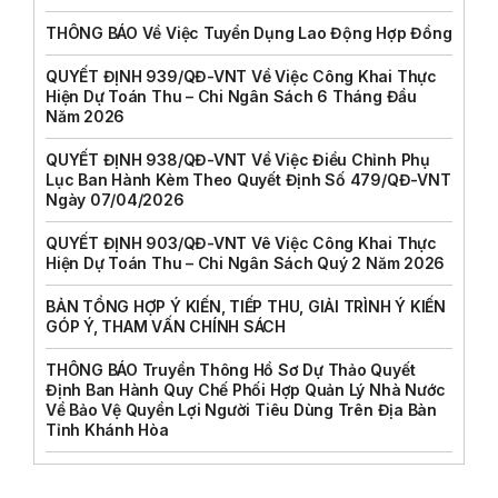
THÔNG BÁO Về Việc Tuyển Dụng Lao Động Hợp Đồng
QUYẾT ĐỊNH 939/QĐ-VNT Về Việc Công Khai Thực
Hiện Dự Toán Thu – Chi Ngân Sách 6 Tháng Đầu
Năm 2026
QUYẾT ĐỊNH 938/QĐ-VNT Về Việc Điều Chỉnh Phụ
Lục Ban Hành Kèm Theo Quyết Định Số 479/QĐ-VNT
Ngày 07/04/2026
QUYẾT ĐỊNH 903/QĐ-VNT Vê Việc Công Khai Thực
Hiện Dự Toán Thu – Chi Ngân Sách Quý 2 Năm 2026
BẢN TỔNG HỢP Ý KIẾN, TIẾP THU, GIẢI TRÌNH Ý KIẾN
GÓP Ý, THAM VẤN CHÍNH SÁCH
THÔNG BÁO Truyền Thông Hồ Sơ Dự Thảo Quyết
Định Ban Hành Quy Chế Phối Hợp Quản Lý Nhà Nước
Về Bảo Vệ Quyền Lợi Người Tiêu Dùng Trên Địa Bàn
Tỉnh Khánh Hòa