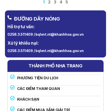
1
2
3
4
5
ĐƯỜNG DÂY NÓNG
Hỗ trợ tư vấn:
0258.3.511409 / bqlvnt.nt@khanhhoa.gov.vn
Xử lý khiếu nại:
0258.3.511409 / bqlvnt.nt@khanhhoa.gov.vn
THÀNH PHỐ NHA TRANG
PHƯƠNG TIỆN DU LỊCH
CÁC ĐIỂM THAM QUAN
KHÁCH SẠN
CÁC ĐIỂM MUA SẮM GIẢI TRÍ