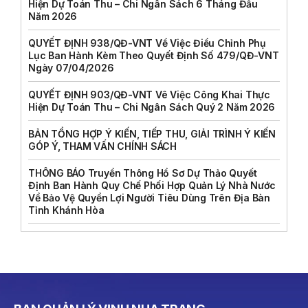
Hiện Dự Toán Thu – Chi Ngân Sách 6 Tháng Đầu
Năm 2026
QUYẾT ĐỊNH 938/QĐ-VNT Về Việc Điều Chỉnh Phụ
Lục Ban Hành Kèm Theo Quyết Định Số 479/QĐ-VNT
Ngày 07/04/2026
QUYẾT ĐỊNH 903/QĐ-VNT Vê Việc Công Khai Thực
Hiện Dự Toán Thu – Chi Ngân Sách Quý 2 Năm 2026
BẢN TỔNG HỢP Ý KIẾN, TIẾP THU, GIẢI TRÌNH Ý KIẾN
GÓP Ý, THAM VẤN CHÍNH SÁCH
THÔNG BÁO Truyền Thông Hồ Sơ Dự Thảo Quyết
Định Ban Hành Quy Chế Phối Hợp Quản Lý Nhà Nước
Về Bảo Vệ Quyền Lợi Người Tiêu Dùng Trên Địa Bàn
Tỉnh Khánh Hòa