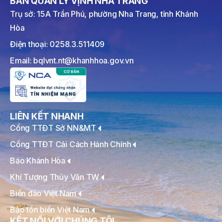
BAN QUẢN LÝ VỊNH NHA TRANG
Trụ sở: 15A Trần Phú, phường Nha Trang, tỉnh Khánh
Hòa
Điện thoại: 0258.3.511409
Email: bqlvnt.nt@khanhhoa.gov.vn
LIÊN KẾT NHANH
Cổng TTĐT Sở NN&MT
Cổng TTĐT Cải Cách Hành Chính
Báo Khánh Hòa
Khí Tượng Thủy Văn TW
Biển đảo Việt Nam
Bảo tồn biển Việt Nam
KẾT NỐI VỚI CHÚNG TÔI