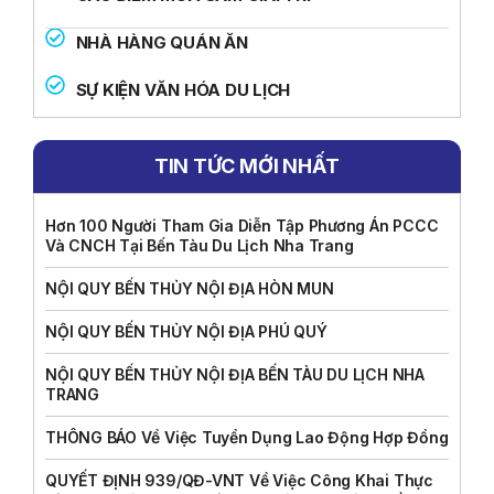
NHÀ HÀNG QUÁN ĂN
SỰ KIỆN VĂN HÓA DU LỊCH
TIN TỨC MỚI NHẤT
Hơn 100 Người Tham Gia Diễn Tập Phương Án PCCC
Và CNCH Tại Bến Tàu Du Lịch Nha Trang
NỘI QUY BẾN THỦY NỘI ĐỊA HÒN MUN
NỘI QUY BẾN THỦY NỘI ĐỊA PHÚ QUÝ
NỘI QUY BẾN THỦY NỘI ĐỊA BẾN TÀU DU LỊCH NHA
TRANG
THÔNG BÁO Về Việc Tuyển Dụng Lao Động Hợp Đồng
QUYẾT ĐỊNH 939/QĐ-VNT Về Việc Công Khai Thực