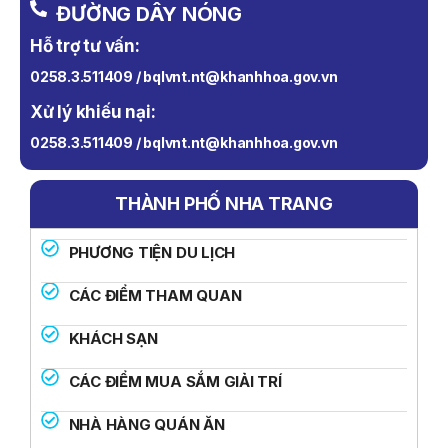
ĐƯỜNG DÂY NÓNG
Hỗ trợ tư vấn:
0258.3.511409 / bqlvnt.nt@khanhhoa.gov.vn
Xử lý khiếu nại:
0258.3.511409 / bqlvnt.nt@khanhhoa.gov.vn
THÀNH PHỐ NHA TRANG
PHƯƠNG TIỆN DU LỊCH
CÁC ĐIỂM THAM QUAN
KHÁCH SẠN
CÁC ĐIỂM MUA SẮM GIẢI TRÍ
NHÀ HÀNG QUÁN ĂN