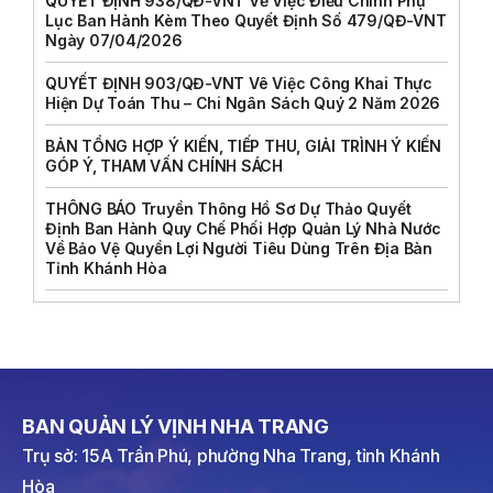
QUYẾT ĐỊNH 938/QĐ-VNT Về Việc Điều Chỉnh Phụ
Lục Ban Hành Kèm Theo Quyết Định Số 479/QĐ-VNT
Ngày 07/04/2026
QUYẾT ĐỊNH 903/QĐ-VNT Vê Việc Công Khai Thực
Hiện Dự Toán Thu – Chi Ngân Sách Quý 2 Năm 2026
BẢN TỔNG HỢP Ý KIẾN, TIẾP THU, GIẢI TRÌNH Ý KIẾN
GÓP Ý, THAM VẤN CHÍNH SÁCH
THÔNG BÁO Truyền Thông Hồ Sơ Dự Thảo Quyết
Định Ban Hành Quy Chế Phối Hợp Quản Lý Nhà Nước
Về Bảo Vệ Quyền Lợi Người Tiêu Dùng Trên Địa Bàn
Tỉnh Khánh Hòa
BAN QUẢN LÝ VỊNH NHA TRANG
Trụ sở: 15A Trần Phú, phường Nha Trang, tỉnh Khánh
Hòa