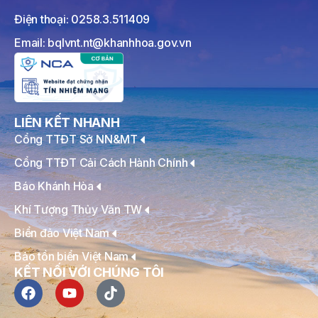
Điện thoại: 0258.3.511409
Email: bqlvnt.nt@khanhhoa.gov.vn
LIÊN KẾT NHANH
Cổng TTĐT Sở NN&MT
Cổng TTĐT Cải Cách Hành Chính
Báo Khánh Hòa
Khí Tượng Thủy Văn TW
Biển đảo Việt Nam
Bảo tồn biển Việt Nam
KẾT NỐI VỚI CHÚNG TÔI