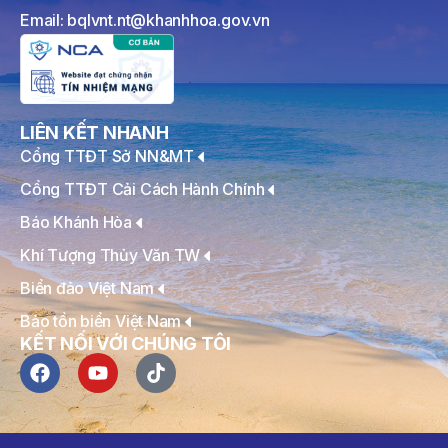
Email: bqlvnt.nt@khanhhoa.gov.vn
LIÊN KẾT NHANH
Cổng TTĐT Sở NN&MT
Cổng TTĐT Cải Cách Hành Chính
Báo Khánh Hòa
Khí Tượng Thủy Văn TW
Biển đảo Việt Nam
Bảo tồn biển Việt Nam
KẾT NỐI VỚI CHÚNG TÔI