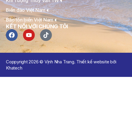
Khí Tượng Thủy Văn TW
Biển đảo Việt Nam
Bảo tồn biển Việt Nam
KẾT NỐI VỚI CHÚNG TÔI
Coppyright 2026 © Vịnh Nha Trang. Thiết kế website bởi
Khatech