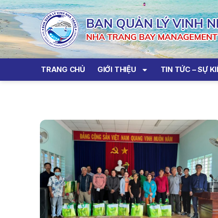
TRANG CHỦ
GIỚI THIỆU
TIN TỨC – SỰ K