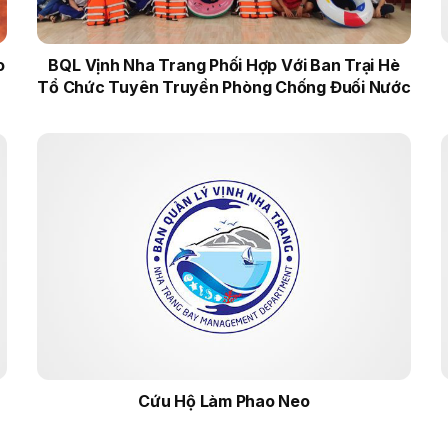
o
BQL Vịnh Nha Trang Phối Hợp Với Ban Trại Hè
Tổ Chức Tuyên Truyền Phòng Chống Đuối Nước
Cứu Hộ Làm Phao Neo