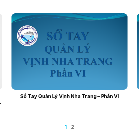
Sổ Tay Quản Lý Vịnh Nha Trang – Phần VI
–
1
2