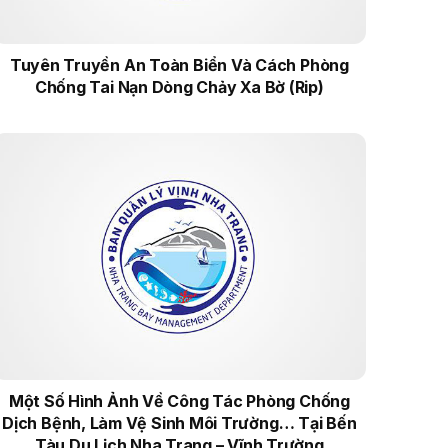
Tuyên Truyền An Toàn Biển Và Cách Phòng
Chống Tai Nạn Dòng Chảy Xa Bờ (Rip)
Một Số Hình Ảnh Về Công Tác Phòng Chống
Dịch Bệnh, Làm Vệ Sinh Môi Trường… Tại Bến
Tàu Du Lịch Nha Trang – Vĩnh Trường