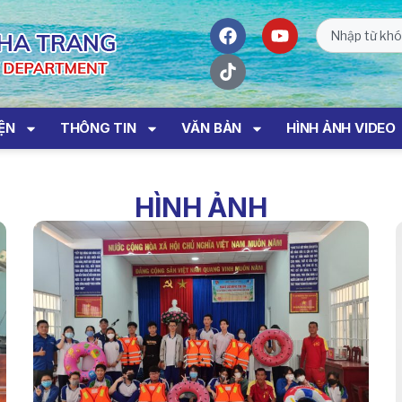
IỆN
THÔNG TIN
VĂN BẢN
HÌNH ẢNH VIDEO
HÌNH ẢNH