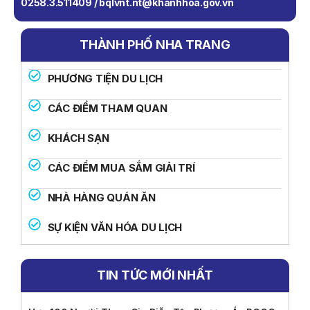
0258.3.511409 / bqlvnt.nt@khanhhoa.gov.vn
THÀNH PHỐ NHA TRANG
PHƯƠNG TIỆN DU LỊCH
CÁC ĐIỂM THAM QUAN
KHÁCH SẠN
CÁC ĐIỂM MUA SẮM GIẢI TRÍ
NHÀ HÀNG QUÁN ĂN
SỰ KIỆN VĂN HÓA DU LỊCH
TIN TỨC MỚI NHẤT