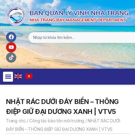
NHẶT RÁC DƯỚI ĐÁY BIỂN – THÔNG
ĐIỆP GIỮ ĐẠI DƯƠNG XANH | VTV5
Trang chủ
/
Công tác bảo tồn môi trường
/
NHẶT RÁC DƯỚI
ĐÁY BIỂN – THÔNG ĐIỆP GIỮ ĐẠI DƯƠNG XANH | VTV5