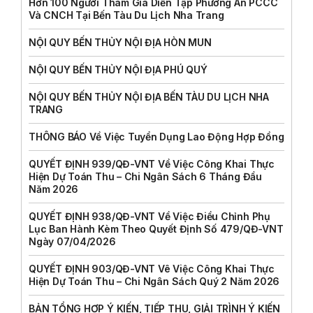
Hơn 100 Người Tham Gia Diễn Tập Phương Án PCCC
Và CNCH Tại Bến Tàu Du Lịch Nha Trang
NỘI QUY BẾN THỦY NỘI ĐỊA HÒN MUN
NỘI QUY BẾN THỦY NỘI ĐỊA PHÚ QUÝ
NỘI QUY BẾN THỦY NỘI ĐỊA BẾN TÀU DU LỊCH NHA
TRANG
THÔNG BÁO Về Việc Tuyển Dụng Lao Động Hợp Đồng
QUYẾT ĐỊNH 939/QĐ-VNT Về Việc Công Khai Thực
Hiện Dự Toán Thu – Chi Ngân Sách 6 Tháng Đầu
Năm 2026
QUYẾT ĐỊNH 938/QĐ-VNT Về Việc Điều Chỉnh Phụ
Lục Ban Hành Kèm Theo Quyết Định Số 479/QĐ-VNT
Ngày 07/04/2026
QUYẾT ĐỊNH 903/QĐ-VNT Vê Việc Công Khai Thực
Hiện Dự Toán Thu – Chi Ngân Sách Quý 2 Năm 2026
BẢN TỔNG HỢP Ý KIẾN, TIẾP THU, GIẢI TRÌNH Ý KIẾN