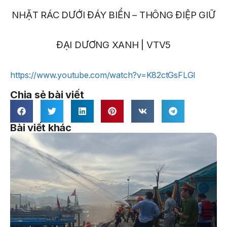
NHẶT RÁC DƯỚI ĐÁY BIỂN – THÔNG ĐIỆP GIỮ
ĐẠI DƯƠNG XANH | VTV5
https://www.youtube.com/watch?v=K82ctGsFLGI
Chia sẻ bài viết
Bài viết khác