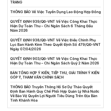
TRANG
THÔNG BÁO Về Việc Tuyển Dụng Lao Động Hợp Đồng
QUYẾT ĐỊNH 939/QĐ-VNT Về Việc Công Khai Thực
Hiện Dự Toán Thu – Chi Ngân Sách 6 Tháng Đầu
Năm 2026
QUYẾT ĐỊNH 938/QĐ-VNT Về Việc Điều Chỉnh Phụ
Lục Ban Hành Kèm Theo Quyết Định Số 479/QĐ-VNT
Ngày 07/04/2026
QUYẾT ĐỊNH 903/QĐ-VNT Vê Việc Công Khai Thực
Hiện Dự Toán Thu – Chi Ngân Sách Quý 2 Năm 2026
BẢN TỔNG HỢP Ý KIẾN, TIẾP THU, GIẢI TRÌNH Ý KIẾN
GÓP Ý, THAM VẤN CHÍNH SÁCH
THÔNG BÁO Truyền Thông Hồ Sơ Dự Thảo Quyết
Định Ban Hành Quy Chế Phối Hợp Quản Lý Nhà Nước
Về Bảo Vệ Quyền Lợi Người Tiêu Dùng Trên Địa Bàn
Tỉnh Khánh Hòa