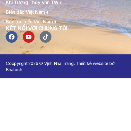
Khí Tượng Thủy Văn TW
Biển đảo Việt Nam
Bảo tồn biển Việt Nam
KẾT NỐI VỚI CHÚNG TÔI
Coppyright 2026 © Vịnh Nha Trang. Thiết kế website bởi
Khatech