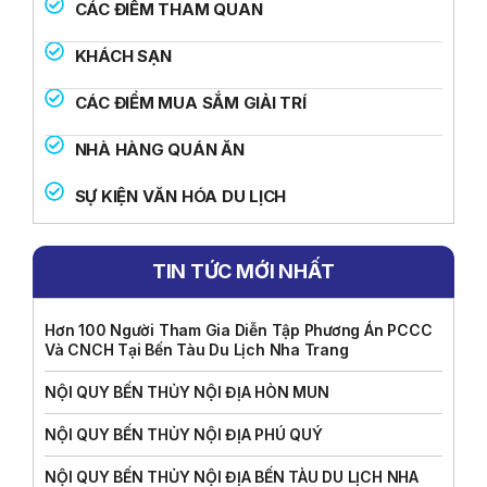
CÁC ĐIỂM THAM QUAN
KHÁCH SẠN
CÁC ĐIỂM MUA SẮM GIẢI TRÍ
NHÀ HÀNG QUÁN ĂN
SỰ KIỆN VĂN HÓA DU LỊCH
TIN TỨC MỚI NHẤT
Hơn 100 Người Tham Gia Diễn Tập Phương Án PCCC
Và CNCH Tại Bến Tàu Du Lịch Nha Trang
NỘI QUY BẾN THỦY NỘI ĐỊA HÒN MUN
NỘI QUY BẾN THỦY NỘI ĐỊA PHÚ QUÝ
NỘI QUY BẾN THỦY NỘI ĐỊA BẾN TÀU DU LỊCH NHA