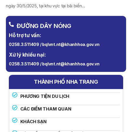
ngày 30/5/2025, tại khu vực tại bãi biển...
ĐƯỜNG DÂY NÓNG
Hỗ trợ tư vấn:
0258.3.511409 / bqlvnt.nt@khanhhoa.gov.vn
Xử lý khiếu nại:
0258.3.511409 / bqlvnt.nt@khanhhoa.gov.vn
THÀNH PHỐ NHA TRANG
PHƯƠNG TIỆN DU LỊCH
CÁC ĐIỂM THAM QUAN
KHÁCH SẠN