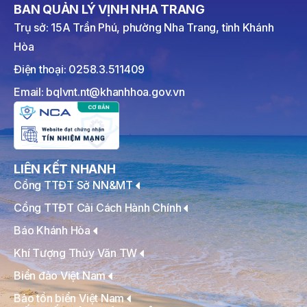
BAN QUẢN LÝ VỊNH NHA TRANG
Trụ sở: 15A Trần Phú, phường Nha Trang, tỉnh Khánh
Hòa
Điện thoại: 0258.3.511409
Email: bqlvnt.nt@khanhhoa.gov.vn
LIÊN KẾT NHANH
Cổng TTĐT Sở NN&MT
Cổng TTĐT Cải Cách Hành Chính
Báo Khánh Hòa
Khí Tượng Thủy Văn TW
Biển đảo Việt Nam
Bảo tồn biển Việt Nam