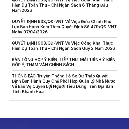
Hiện Dự Toán Thu – Chi Ngân Sách 6 Tháng Đầu
Năm 2026
QUYẾT ĐỊNH 938/QĐ-VNT Về Việc Điều Chỉnh Phụ
Lục Ban Hành Kèm Theo Quyết Định Số 479/QĐ-VNT
Ngày 07/04/2026
QUYẾT ĐỊNH 903/QĐ-VNT Vê Việc Công Khai Thực
Hiện Dự Toán Thu – Chi Ngân Sách Quý 2 Năm 2026
BẢN TỔNG HỢP Ý KIẾN, TIẾP THU, GIẢI TRÌNH Ý KIẾN
GÓP Ý, THAM VẤN CHÍNH SÁCH
THÔNG BÁO Truyền Thông Hồ Sơ Dự Thảo Quyết
Định Ban Hành Quy Chế Phối Hợp Quản Lý Nhà Nước
Về Bảo Vệ Quyền Lợi Người Tiêu Dùng Trên Địa Bàn
Tỉnh Khánh Hòa