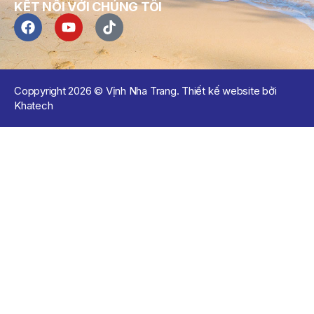
KẾT NỐI VỚI CHÚNG TÔI
Coppyright 2026 © Vịnh Nha Trang. Thiết kế website bởi
Khatech