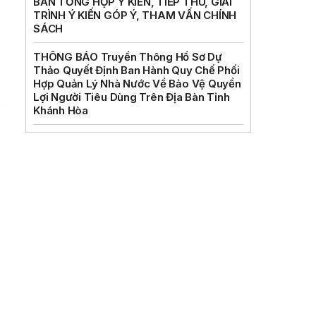
BẢN TỔNG HỢP Ý KIẾN, TIẾP THU, GIẢI
TRÌNH Ý KIẾN GÓP Ý, THAM VẤN CHÍNH
SÁCH
THÔNG BÁO Truyền Thông Hồ Sơ Dự
Thảo Quyết Định Ban Hành Quy Chế Phối
Hợp Quản Lý Nhà Nước Về Bảo Vệ Quyền
Lợi Người Tiêu Dùng Trên Địa Bàn Tỉnh
n
Khánh Hòa