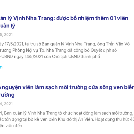
ản lý Vịnh Nha Trang: được bổ nhiệm thêm 01 viên
uản lý
5, 2021
y 17/5/2021, tại trụ sở Ban quản lý Vịnh Nha Trang, ông Trần Văn Võ
Trưởng Phòng Nội vụ Tp. Nha Trang đã công bố Quyết định số
UBND ngày 14/5/2021 của Chủ tịch UBND thành phố
m
h nguyện viên làm sạch môi trường cửa sông ven biể
rường
4, 2021
, Ban quản lý Vịnh Nha Trang tổ chức hoạt động làm sạch môi trường,
ác tồn đọng tại bờ kè ven biển Khu đô thị An Viên. Hoạt động thu hút 4
yện viên đến