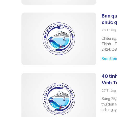
Ban qu
chức q
26 Tháng 
Chiều ngà
Thịnh – 
2424/QĐ-
Xem thê
40 tìn
Vĩnh T
27 Tháng 
Sáng 25/4
thu dọn r
tình ngu