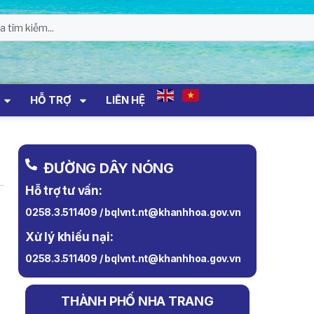
HỖ TRỢ
LIÊN HỆ
ĐƯỜNG DÂY NÓNG
Hỗ trợ tư vấn:
0258.3.511409 / bqlvnt.nt@khanhhoa.gov.vn
Xử lý khiếu nại:
0258.3.511409 / bqlvnt.nt@khanhhoa.gov.vn
THÀNH PHỐ NHA TRANG