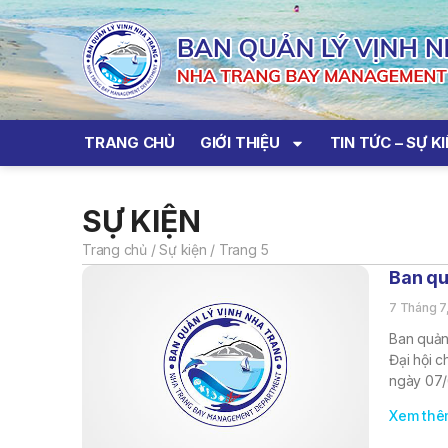
TRANG CHỦ
GIỚI THIỆU
TIN TỨC – SỰ K
SỰ KIỆN
Trang chủ
/
Sự kiện
/
Trang 5
Ban qu
7 Tháng 7
Ban quản
Đại hội c
ngày 07/
Xem thê