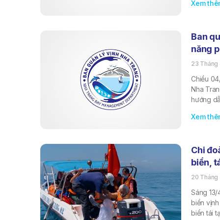
Xem thê
Ban qu
năng p
23 Tháng 
Chiều 04/
Nha Tran
hướng dẫ
Xem thê
Chi đo
biển, t
20 Tháng 
Sáng 13/
biển vịnh
biển tái 