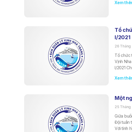
Xem thê
Tổ chứ
I/2021
26 Tháng 
Tổ chức 
Vịnh Nha
I/2021 Ch
Xem thê
Một ng
25 Tháng 
Giữa buổ
Đội tuần 
Với tình 