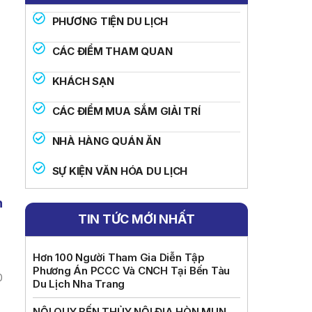
PHƯƠNG TIỆN DU LỊCH
CÁC ĐIỂM THAM QUAN
KHÁCH SẠN
CÁC ĐIỂM MUA SẮM GIẢI TRÍ
NHÀ HÀNG QUÁN ĂN
SỰ KIỆN VĂN HÓA DU LỊCH
n
TIN TỨC MỚI NHẤT
Hơn 100 Người Tham Gia Diễn Tập
Phương Án PCCC Và CNCH Tại Bến Tàu
0
Du Lịch Nha Trang
NỘI QUY BẾN THỦY NỘI ĐỊA HÒN MUN