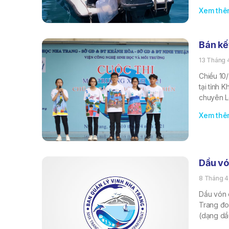
Xem thê
Bán kế
13 Tháng 
Chiều 10/
tại tỉnh 
chuyên L
Xem thê
Dầu vó
8 Tháng 4
Dầu vón 
Trang đo
(dạng dầ