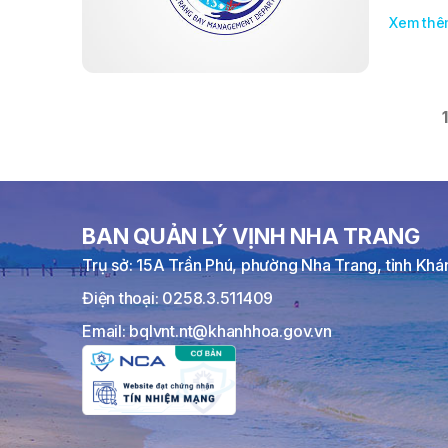
Xem thê
1
BAN QUẢN LÝ VỊNH NHA TRANG
Trụ sở: 15A Trần Phú, phường Nha Trang, tỉnh Kh
Điện thoại: 0258.3.511409
Email: bqlvnt.nt@khanhhoa.gov.vn