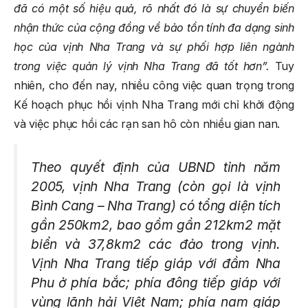
đã có một số hiệu quả, rõ nhất đó là sự chuyển biến
nhận thức của cộng đồng về bảo tồn tính đa dạng sinh
học của vịnh Nha Trang và sự phối hợp liên ngành
trong việc quản lý vịnh Nha Trang đã tốt hơn”.
Tuy
nhiên, cho đến nay, nhiều công việc quan trọng trong
Kế hoạch phục hồi vịnh Nha Trang mới chỉ khởi động
và việc phục hồi các rạn san hô còn nhiều gian nan.
Theo quyết định của UBND tỉnh năm
2005, vịnh Nha Trang (còn gọi là vịnh
Bình Cang – Nha Trang) có tổng diện tích
gần 250km2, bao gồm gần 212km2 mặt
biển và 37,8km2 các đảo trong vịnh.
Vịnh Nha Trang tiếp giáp với đầm Nha
Phu ở phía bắc; phía đông tiếp giáp với
vùng lãnh hải Việt Nam; phía nam giáp