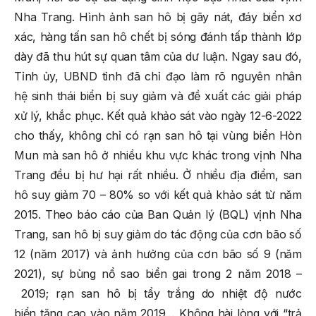
Nha Trang. Hình ảnh san hô bị gãy nát, đáy biển xơ
xác, hàng tấn san hô chết bị sóng đánh tấp thành lớp
dày đã thu hút sự quan tâm của dư luận. Ngay sau đó,
Tỉnh ủy, UBND tỉnh đã chỉ đạo làm rõ nguyên nhân
hệ sinh thái biển bị suy giảm và đề xuất các giải pháp
xử lý, khắc phục. Kết quả khảo sát vào ngày 12-6-2022
cho thấy, không chỉ có rạn san hô tại vùng biển Hòn
Mun mà san hô ở nhiều khu vực khác trong vịnh Nha
Trang đều bị hư hại rất nhiều. Ở nhiều địa điểm, san
hô suy giảm 70 – 80% so với kết quả khảo sát từ năm
2015. Theo báo cáo của Ban Quản lý (BQL) vịnh Nha
Trang, san hô bị suy giảm do tác động của cơn bão số
12 (năm 2017) và ảnh hưởng của cơn bão số 9 (năm
2021), sự bùng nổ sao biển gai trong 2 năm 2018 –
2019; rạn san hô bị tẩy trắng do nhiệt độ nước
biển tăng cao vào năm 2019… Không hài lòng với “trả