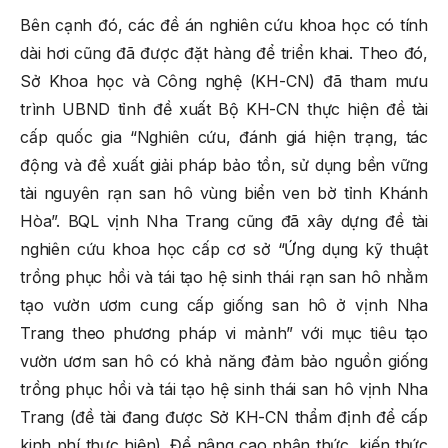
Bên cạnh đó, các đề án nghiên cứu khoa học có tính
dài hơi cũng đã được đặt hàng để triển khai. Theo đó,
Sở Khoa học và Công nghệ (KH-CN) đã tham mưu
trình UBND tỉnh đề xuất Bộ KH-CN thực hiện đề tài
cấp quốc gia “Nghiên cứu, đánh giá hiện trạng, tác
động và đề xuất giải pháp bảo tồn, sử dụng bền vững
tài nguyên rạn san hô vùng biển ven bờ tỉnh Khánh
Hòa”. BQL vịnh Nha Trang cũng đã xây dựng đề tài
nghiên cứu khoa học cấp cơ sở “Ứng dụng kỹ thuật
trồng phục hồi và tái tạo hệ sinh thái rạn san hô nhằm
tạo vườn ươm cung cấp giống san hô ở vịnh Nha
Trang theo phương pháp vi mảnh” với mục tiêu tạo
vườn ươm san hô có khả năng đảm bảo nguồn giống
trồng phục hồi và tái tạo hệ sinh thái san hô vịnh Nha
Trang (đề tài đang được Sở KH-CN thẩm định để cấp
kinh phí thực hiện). Để nâng cao nhận thức, kiến thức