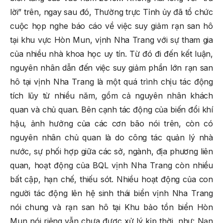
lời” trên, ngay sau đó, Thường trực Tỉnh ủy đã tổ chức
cuộc họp nghe báo cáo về việc suy giảm rạn san hô
tại khu vực Hòn Mun, vịnh Nha Trang với sự tham gia
của nhiều nhà khoa học uy tín. Từ đó đi đến kết luận,
nguyên nhân dẫn đến việc suy giảm phần lớn rạn san
hô tại vịnh Nha Trang là một quá trình chịu tác động
tích lũy từ nhiều năm, gồm cả nguyên nhân khách
quan và chủ quan. Bên cạnh tác động của biến đổi khí
hậu, ảnh hưởng của các cơn bão nói trên, còn có
nguyên nhân chủ quan là do công tác quản lý nhà
nước, sự phối hợp giữa các sở, ngành, địa phương liên
quan, hoạt động của BQL vịnh Nha Trang còn nhiều
bất cập, hạn chế, thiếu sót. Nhiều hoạt động của con
người tác động lên hệ sinh thái biển vịnh Nha Trang
nói chung và rạn san hô tại Khu bảo tồn biển Hòn
Mun nói riêng vẫn chưa được xử lý kịp thời, như: Nạn