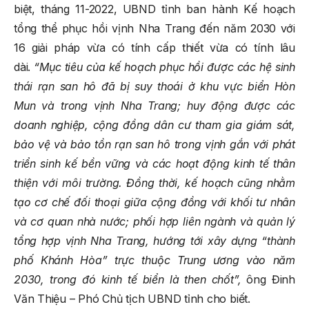
biệt, tháng 11-2022, UBND tỉnh ban hành Kế hoạch
tổng thể phục hồi vịnh Nha Trang đến năm 2030 với
16 giải pháp vừa có tính cấp thiết vừa có tính lâu
dài.
“Mục tiêu của kế hoạch phục hồi được các hệ sinh
thái rạn san hô đã bị suy thoái ở khu vực biển Hòn
Mun và trong vịnh Nha Trang; huy động được các
doanh nghiệp, cộng đồng dân cư tham gia giám sát,
bảo vệ và bảo tồn rạn san hô trong vịnh gắn với phát
triển sinh kế bền vững và các hoạt động kinh tế thân
thiện với môi trường. Đồng thời, kế hoạch cũng nhằm
tạo cơ chế đối thoại giữa cộng đồng với khối tư nhân
và cơ quan nhà nước; phối hợp liên ngành và quản lý
tổng hợp vịnh Nha Trang, hướng tới xây dựng “thành
phố Khánh Hòa” trực thuộc Trung ương vào năm
2030, trong đó kinh tế biển là then chốt”,
ông Đinh
Văn Thiệu – Phó Chủ tịch UBND tỉnh cho biết.