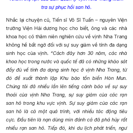
tra sự phục hồi san hô.
Nhắc lại chuyện cũ, Tiến sĩ Võ Sĩ Tuấn – nguyên Viện
trưởng Viện Hải dương học cho biết, ông và các nhà
khoa học có thâm niên nghiên cứu về vịnh Nha Trang
không hề bất ngờ đối với sự suy giảm về tính đa dạng
sinh học của vịnh.
“Cách đây hơn 30 năm, các nhà
khoa học trong nước và quốc tế đã có những khảo sát
đầy đủ về tính đa dạng sinh học ở vịnh Nha Trang, từ
đó đề xuất thành lập Khu bảo tồn biển Hòn Mun.
Chúng tôi đã nhiều lần lên tiếng cảnh báo về sự suy
thoái của vịnh Nha Trang, sự suy giảm của các rạn
san hô trong khu vực vịnh. Sự suy giảm của các rạn
san hô là cả một quá trình, với nhiều tác động tiêu
cực. Đầu tiên là nạn dùng mìn đánh cá đã phá hủy rất
nhiều rạn san hô. Tiếp đó, khi du lịch phát triển, ngư