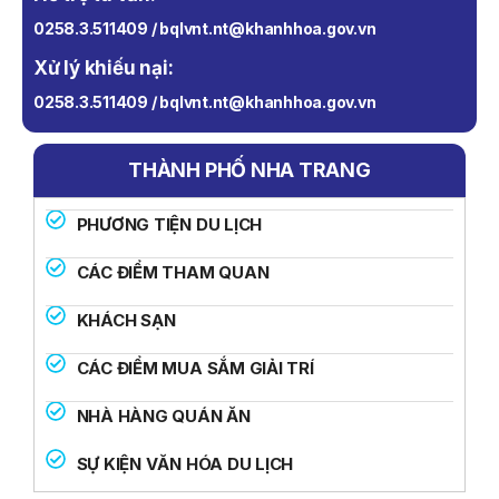
0258.3.511409 / bqlvnt.nt@khanhhoa.gov.vn
Xử lý khiếu nại:
0258.3.511409 / bqlvnt.nt@khanhhoa.gov.vn
THÀNH PHỐ NHA TRANG
PHƯƠNG TIỆN DU LỊCH
CÁC ĐIỂM THAM QUAN
KHÁCH SẠN
CÁC ĐIỂM MUA SẮM GIẢI TRÍ
NHÀ HÀNG QUÁN ĂN
SỰ KIỆN VĂN HÓA DU LỊCH