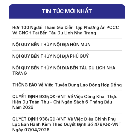
TIN TỨC MỚI NHẤT
Hơn 100 Người Tham Gia Diễn Tập Phương Án PCCC
Và CNCH Tại Bến Tàu Du Lịch Nha Trang
NỘI QUY BẾN THỦY NỘI ĐỊA HÒN MUN
NỘI QUY BẾN THỦY NỘI ĐỊA PHÚ QUÝ
NỘI QUY BẾN THỦY NỘI ĐỊA BẾN TÀU DU LỊCH NHA
TRANG
THÔNG BÁO Về Việc Tuyển Dụng Lao Động Hợp Đồng
QUYẾT ĐỊNH 939/QĐ-VNT Về Việc Công Khai Thực
Hiện Dự Toán Thu – Chi Ngân Sách 6 Tháng Đầu
Năm 2026
QUYẾT ĐỊNH 938/QĐ-VNT Về Việc Điều Chỉnh Phụ
Lục Ban Hành Kèm Theo Quyết Định Số 479/QĐ-VNT
Ngày 07/04/2026