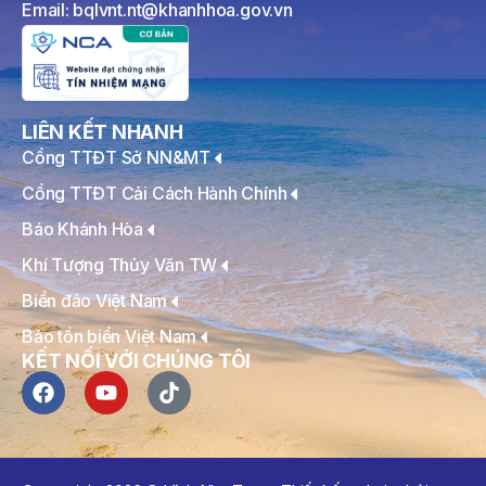
Email: bqlvnt.nt@khanhhoa.gov.vn
LIÊN KẾT NHANH
Cổng TTĐT Sở NN&MT
Cổng TTĐT Cải Cách Hành Chính
Báo Khánh Hòa
Khí Tượng Thủy Văn TW
Biển đảo Việt Nam
Bảo tồn biển Việt Nam
KẾT NỐI VỚI CHÚNG TÔI