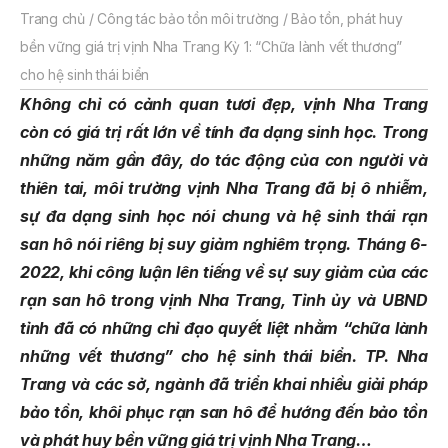
Trang chủ
/
Công tác bảo tồn môi trường
/
Bảo tồn, phát huy
bền vững giá trị vịnh Nha Trang Kỳ 1: “Chữa lành vết thương”
cho hệ sinh thái biển
Không chỉ có cảnh quan tươi đẹp, vịnh Nha Trang
còn có giá trị rất lớn về tính đa dạng sinh học. Trong
những năm gần đây, do tác động của con người và
thiên tai, môi trường vịnh Nha Trang đã bị ô nhiễm,
sự đa dạng sinh học nói chung và hệ sinh thái rạn
san hô nói riêng bị suy giảm nghiêm trọng. Tháng 6-
2022, khi công luận lên tiếng về sự suy giảm của các
rạn san hô trong vịnh Nha Trang, Tỉnh ủy và UBND
tỉnh đã có những chỉ đạo quyết liệt nhằm “chữa lành
những vết thương” cho hệ sinh thái biển. TP. Nha
Trang và các sở, ngành đã triển khai nhiều giải pháp
bảo tồn, khôi phục rạn san hô để hướng đến bảo tồn
và phát huy bền vững giá trị vịnh Nha Trang…