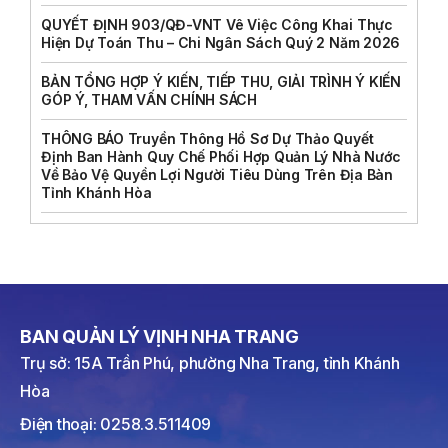
QUYẾT ĐỊNH 903/QĐ-VNT Vê Việc Công Khai Thực
Hiện Dự Toán Thu – Chi Ngân Sách Quý 2 Năm 2026
BẢN TỔNG HỢP Ý KIẾN, TIẾP THU, GIẢI TRÌNH Ý KIẾN
GÓP Ý, THAM VẤN CHÍNH SÁCH
THÔNG BÁO Truyền Thông Hồ Sơ Dự Thảo Quyết
Định Ban Hành Quy Chế Phối Hợp Quản Lý Nhà Nước
Về Bảo Vệ Quyền Lợi Người Tiêu Dùng Trên Địa Bàn
Tỉnh Khánh Hòa
BAN QUẢN LÝ VỊNH NHA TRANG
Trụ sở: 15A Trần Phú, phường Nha Trang, tỉnh Khánh
Hòa
Điện thoại: 0258.3.511409