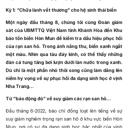
Kỳ 1: “Chữa lành vết thương” cho hệ sinh thái biển
Một ngày đầu tháng 8, chúng tôi cùng Đoàn giám
sát của UBMTTQ Việt Nam tỉnh Khánh Hòa đến Khu
bảo tồn biển Hòn Mun để kiểm tra dấu hiệu phục hồi
của rạn san hô. Trong ánh nắng thu, biển xanh ngắt
một màu. Nhìn qua tàu đáy kính, có thể thấy những
đàn cá tung tăng bơi lượn dưới làn nước trong xanh.
Dù chỉ là một phần nhỏ thôi song cũng làm dâng lên
niềm hy vọng về sự phục hồi đa dạng sinh học ở vịnh
Nha Trang…
Từ “báo động đỏ” về suy giảm các rạn san hô…
Đầu tháng 6-2022, báo chí đồng loạt lên tiếng về sự
suy giảm nghiêm trọng rạn san hô ở khu vực biển Hòn
Mun, nơi có sự đa dạng sinh học bậc nhất của vịnh