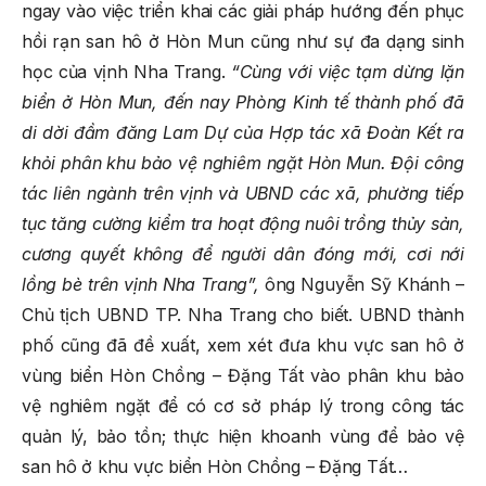
ngay vào việc triển khai các giải pháp hướng đến phục
hồi rạn san hô ở Hòn Mun cũng như sự đa dạng sinh
học của vịnh Nha Trang.
“Cùng với việc tạm dừng lặn
biển ở Hòn Mun, đến nay Phòng Kinh tế thành phố đã
di dời đầm đăng Lam Dự của Hợp tác xã Đoàn Kết ra
khỏi phân khu bảo vệ nghiêm ngặt Hòn Mun. Đội công
tác liên ngành trên vịnh và UBND các xã, phường tiếp
tục tăng cường kiểm tra hoạt động nuôi trồng thủy sản,
cương quyết không để người dân đóng mới, cơi nới
lồng bè trên vịnh Nha Trang”,
ông Nguyễn Sỹ Khánh –
Chủ tịch UBND TP. Nha Trang cho biết. UBND thành
phố cũng đã đề xuất, xem xét đưa khu vực san hô ở
vùng biển Hòn Chồng – Đặng Tất vào phân khu bảo
vệ nghiêm ngặt để có cơ sở pháp lý trong công tác
quản lý, bảo tồn; thực hiện khoanh vùng để bảo vệ
san hô ở khu vực biển Hòn Chồng – Đặng Tất…