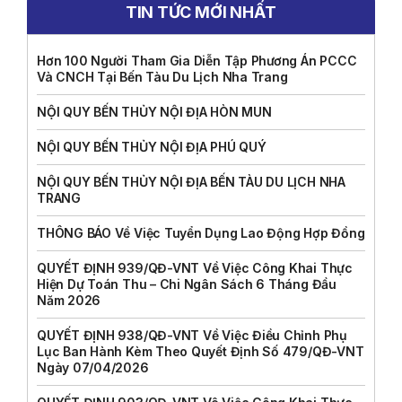
TIN TỨC MỚI NHẤT
Hơn 100 Người Tham Gia Diễn Tập Phương Án PCCC
Và CNCH Tại Bến Tàu Du Lịch Nha Trang
NỘI QUY BẾN THỦY NỘI ĐỊA HÒN MUN
NỘI QUY BẾN THỦY NỘI ĐỊA PHÚ QUÝ
NỘI QUY BẾN THỦY NỘI ĐỊA BẾN TÀU DU LỊCH NHA
TRANG
THÔNG BÁO Về Việc Tuyển Dụng Lao Động Hợp Đồng
QUYẾT ĐỊNH 939/QĐ-VNT Về Việc Công Khai Thực
Hiện Dự Toán Thu – Chi Ngân Sách 6 Tháng Đầu
Năm 2026
QUYẾT ĐỊNH 938/QĐ-VNT Về Việc Điều Chỉnh Phụ
Lục Ban Hành Kèm Theo Quyết Định Số 479/QĐ-VNT
Ngày 07/04/2026