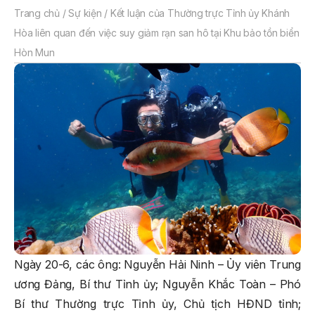
Trang chủ
/
Sự kiện
/
Kết luận của Thường trực Tỉnh ủy Khánh
Hòa liên quan đến việc suy giảm rạn san hô tại Khu bảo tồn biển
Hòn Mun
Ngày 20-6, các ông: Nguyễn Hải Ninh – Ủy viên Trung
ương Đảng, Bí thư Tỉnh ủy; Nguyễn Khắc Toàn – Phó
Bí thư Thường trực Tỉnh ủy, Chủ tịch HĐND tỉnh;