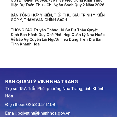
QUYẾT ĐỊNH 903/QĐ-VNT Vê Việc Công Khai Thực
Hiện Dự Toán Thu – Chi Ngân Sách Quý 2 Năm 2026
BẢN TỔNG HỢP Ý KIẾN, TIẾP THU, GIẢI TRÌNH Ý KIẾN
GÓP Ý, THAM VẤN CHÍNH SÁCH
THÔNG BÁO Truyền Thông Hồ Sơ Dự Thảo Quyết
Định Ban Hành Quy Chế Phối Hợp Quản Lý Nhà Nước
Về Bảo Vệ Quyền Lợi Người Tiêu Dùng Trên Địa Bàn
Tỉnh Khánh Hòa
BAN QUẢN LÝ VỊNH NHA TRANG
Trụ sở: 15A Trần Phú, phường Nha Trang, tỉnh Khánh
Hòa
Điện thoại: 0258.3.511409
Email: bqlvnt.nt@khanhhoa.gov.vn