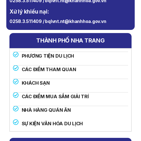
0258.3.511409 / bqlvnt.nt@khanhhoa.gov.vn
Xử lý khiếu nại:
0258.3.511409 / bqlvnt.nt@khanhhoa.gov.vn
THÀNH PHỐ NHA TRANG
PHƯƠNG TIỆN DU LỊCH
CÁC ĐIỂM THAM QUAN
KHÁCH SẠN
CÁC ĐIỂM MUA SẮM GIẢI TRÍ
NHÀ HÀNG QUÁN ĂN
SỰ KIỆN VĂN HÓA DU LỊCH