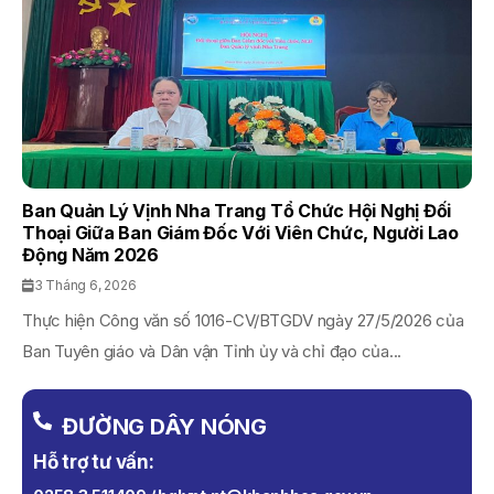
Ban Quản Lý Vịnh Nha Trang Tổ Chức Hội Nghị Đối
Thoại Giữa Ban Giám Đốc Với Viên Chức, Người Lao
Động Năm 2026
3 Tháng 6, 2026
Thực hiện Công văn số 1016-CV/BTGDV ngày 27/5/2026 của
Ban Tuyên giáo và Dân vận Tỉnh ủy và chỉ đạo của...
ĐƯỜNG DÂY NÓNG
Hỗ trợ tư vấn: