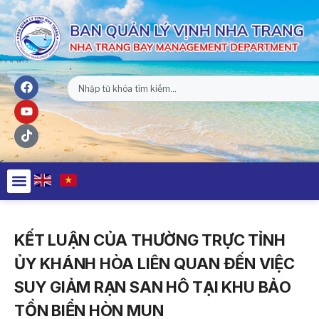
KẾT LUẬN CỦA THƯỜNG TRỰC TỈNH
ỦY KHÁNH HÒA LIÊN QUAN ĐẾN VIỆC
SUY GIẢM RẠN SAN HÔ TẠI KHU BẢO
TỒN BIỂN HÒN MUN