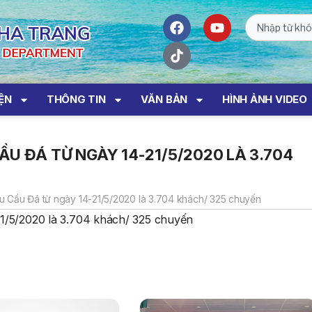
IỆN
THÔNG TIN
VĂN BẢN
HÌNH ẢNH VIDEO
ẦU ĐÁ TỪ NGÀY 14-21/5/2020 LÀ 3.704
àu Cầu Đá từ ngày 14-21/5/2020 là 3.704 khách/ 325 chuyến
21/5/2020 là 3.704 khách/ 325 chuyến