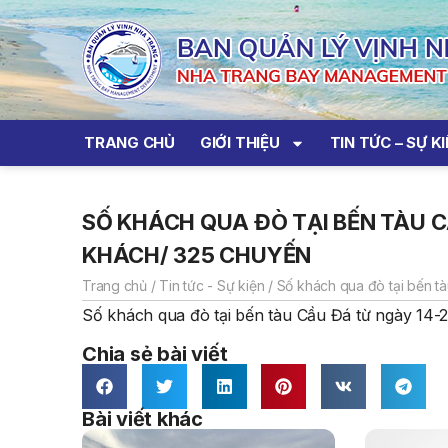
TRANG CHỦ
GIỚI THIỆU
TIN TỨC – SỰ K
SỐ KHÁCH QUA ĐÒ TẠI BẾN TÀU C
KHÁCH/ 325 CHUYẾN
Trang chủ
/
Tin tức - Sự kiện
/
Số khách qua đò tại bến t
Số khách qua đò tại bến tàu Cầu Đá từ ngày 14-
Chia sẻ bài viết
Bài viết khác