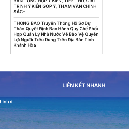
BẢN TỔNG HỢP Ý KIẾN, TIẾP THU, GIẢI
TRÌNH Ý KIẾN GÓP Ý, THAM VẤN CHÍNH
SÁCH
THÔNG BÁO Truyền Thông Hồ Sơ Dự
Thảo Quyết Định Ban Hành Quy Chế Phối
Hợp Quản Lý Nhà Nước Về Bảo Vệ Quyền
Lợi Người Tiêu Dùng Trên Địa Bàn Tỉnh
Khánh Hòa
LIÊN KẾT NHANH
hính