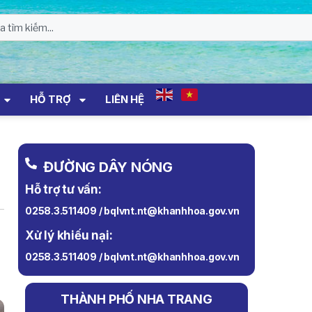
HỖ TRỢ
LIÊN HỆ
ĐƯỜNG DÂY NÓNG
Hỗ trợ tư vấn:
0258.3.511409 / bqlvnt.nt@khanhhoa.gov.vn
Xử lý khiếu nại:
0258.3.511409 / bqlvnt.nt@khanhhoa.gov.vn
THÀNH PHỐ NHA TRANG