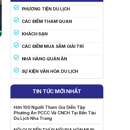
PHƯƠNG TIỆN DU LỊCH
CÁC ĐIỂM THAM QUAN
KHÁCH SẠN
CÁC ĐIỂM MUA SẮM GIẢI TRÍ
NHÀ HÀNG QUÁN ĂN
SỰ KIỆN VĂN HÓA DU LỊCH
TIN TỨC MỚI NHẤT
Hơn 100 Người Tham Gia Diễn Tập
Phương Án PCCC Và CNCH Tại Bến Tàu
Du Lịch Nha Trang
NỘI QUY BẾN THỦY NỘI ĐỊA HÒN MUN