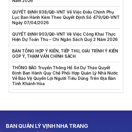
Năm 2026
QUYẾT ĐỊNH 938/QĐ-VNT Về Việc Điều Chỉnh Phụ
Lục Ban Hành Kèm Theo Quyết Định Số 479/QĐ-VNT
Ngày 07/04/2026
QUYẾT ĐỊNH 903/QĐ-VNT Vê Việc Công Khai Thực
Hiện Dự Toán Thu – Chi Ngân Sách Quý 2 Năm 2026
BẢN TỔNG HỢP Ý KIẾN, TIẾP THU, GIẢI TRÌNH Ý KIẾN
GÓP Ý, THAM VẤN CHÍNH SÁCH
THÔNG BÁO Truyền Thông Hồ Sơ Dự Thảo Quyết
Định Ban Hành Quy Chế Phối Hợp Quản Lý Nhà Nước
Về Bảo Vệ Quyền Lợi Người Tiêu Dùng Trên Địa Bàn
Tỉnh Khánh Hòa
BAN QUẢN LÝ VỊNH NHA TRANG