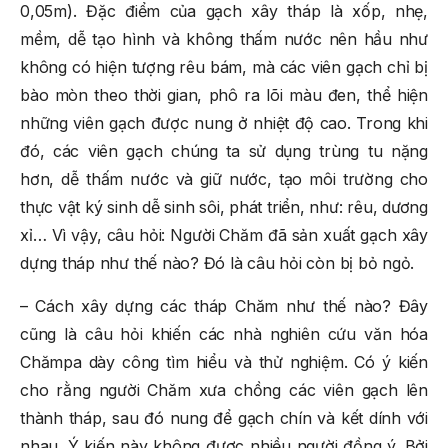
0,05m). Đặc điểm của gạch xây tháp là xốp, nhẹ,
mềm, dễ tạo hình và không thấm nước nên hầu như
không có hiện tượng rêu bám, mà các viên gạch chỉ bị
bào mòn theo thời gian, phô ra lõi màu đen, thể hiện
những viên gạch được nung ở nhiệt độ cao. Trong khi
đó, các viên gạch chúng ta sử dụng trùng tu nặng
hơn, dễ thấm nước và giữ nước, tạo môi trường cho
thực vật ký sinh dễ sinh sôi, phát triển, như: rêu, dương
xỉ… Vì vậy, câu hỏi: Người Chăm đã sản xuất gạch xây
dựng tháp như thế nào? Đó là câu hỏi còn bị bỏ ngỏ.
– Cách xây dựng các tháp Chăm như thế nào? Đây
cũng là câu hỏi khiến các nhà nghiên cứu văn hóa
Chămpa dày công tìm hiểu và thử nghiệm. Có ý kiến
cho rằng người Chăm xưa chồng các viên gạch lên
thành tháp, sau đó nung để gạch chín và kết dính với
nhau. Ý kiến này không được nhiều người đồng ý. Bởi