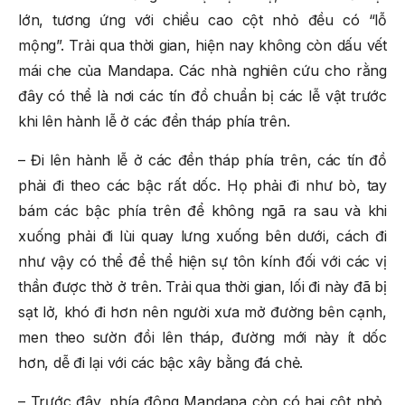
lớn, tương ứng với chiều cao cột nhỏ đều có “lỗ
mộng”. Trải qua thời gian, hiện nay không còn dấu vết
mái che của Mandapa. Các nhà nghiên cứu cho rằng
đây có thể là nơi các tín đồ chuẩn bị các lễ vật trước
khi lên hành lễ ở các đền tháp phía trên.
– Đi lên hành lễ ở các đền tháp phía trên, các tín đồ
phải đi theo các bậc rất dốc. Họ phải đi như bò, tay
bám các bậc phía trên để không ngã ra sau và khi
xuống phải đi lùi quay lưng xuống bên dưới, cách đi
như vậy có thể để thể hiện sự tôn kính đối với các vị
thần được thờ ở trên. Trải qua thời gian, lối đi này đã bị
sạt lở, khó đi hơn nên người xưa mở đường bên cạnh,
men theo sườn đồi lên tháp, đường mới này ít dốc
hơn, dễ đi lại với các bậc xây bằng đá chẻ.
– Trước đây, phía đông Mandapa còn có hai cột nhỏ,