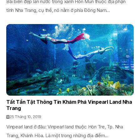
Bãi biển đẹp làn nước trong xanh Hòn Mun thuộc địa phận
tỉnh Nha Trang, cụ thể, nó nằm ở phía Đông Nam...
Tất Tần Tật Thông Tin Khám Phá Vinpearl Land Nha
Trang
25 Tháng 10, 2019
Vinpearl land ở đâu: Vinpearl land thuộc Hòn Tre, Tp. Nha
Trang, Khánh Hòa. Là một trong những địa điểm...