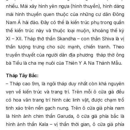
nhiều. Mái xây hình yên ngựa (hình thuyền), hình dáng
mái hình thuyền quen thuộc của những cư dân Đông
Nam Á hải đảo. Đây có thể là kiến trúc phụ trong quần
thể kiến trúc này và thuộc loại muộn, khoảng thế kỷ
XI – XII. Tháp thờ thần Skandha – con thần Shiva là vị
thần tượng trưng cho sức mạnh, chiến tranh. Theo
truyền thuyết của người dân địa phương tháp thờ ông
bà Tiều là cha mẹ nuôi của Thiên Y A Na Thánh Mẫu.
Tháp Tây Bắc:
– Tháp cao 9m, là ngôi tháp duy nhất còn khá nguyên
vẹn về kiến trúc và trang trí. Trên mỗi ô cửa giả đều
có hoa văn trang trí hình các linh vật, được chạm trổ
tinh xảo trên nền gạch nung. Trên ô cửa giả phía nam
là hình ảnh chim thần Garuda, ô cửa giả phía bắc là
hình ảnh thần Kala – vị thần thời gian, ô cửa giả phía