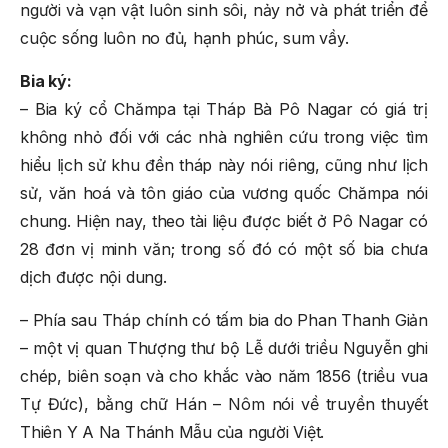
người và vạn vật luôn sinh sôi, nảy nở và phát triển để
cuộc sống luôn no đủ, hạnh phúc, sum vầy.
Bia ký:
– Bia ký cổ Chămpa tại Tháp Bà Pô Nagar có giá trị
không nhỏ đối với các nhà nghiên cứu trong việc tìm
hiểu lịch sử khu đền tháp này nói riêng, cũng như lịch
sử, văn hoá và tôn giáo của vương quốc Chămpa nói
chung. Hiện nay, theo tài liệu được biết ở Pô Nagar có
28 đơn vị minh văn; trong số đó có một số bia chưa
dịch được nội dung.
– Phía sau Tháp chính có tấm bia do Phan Thanh Giản
– một vị quan Thượng thư bộ Lễ dưới triều Nguyễn ghi
chép, biên soạn và cho khắc vào năm 1856 (triều vua
Tự Đức), bằng chữ Hán – Nôm nói về truyền thuyết
Thiên Y A Na Thánh Mẫu của người Việt.