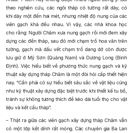
theo nghiên cứu, các ngôi tháp có tường rất dày, có
khi dày một đến hai mét, nhưng nhiệt độ nung của các
viên gạch khá đều nhau. Vì vậy, các nhà khoa học
cho rằng: Người Chăm xưa nung gạch rồi mới đem xây
dựng các đền tháp, sau đó mới chạm trổ hoa văn trên
tường, gạch mà dấu vết chạm trổ dang dở còn được
lưu giữ ở Mỹ Sơn (Quảng Nam) và Dương Long (Bình
Định). Việc hiểu biết về phương thức nung gạch và kỹ
thuật xây dựng tháp Chăm là một đòi hỏi cấp thiết hiện
nay. “Cần phải có sự hiểu biết sâu sắc về vật liệu cũng
như kỹ thuật xây dựng đặc biệt trước khi thiết kế tu bổ,
tránh sự không tương thích để kéo dài tuổi thọ cho vật
liệu và kết cấu tháp”.
– Thật ra giữa các viên gạch xây dựng tháp Chăm vẫn
có một lớp kết dính rất mỏng. Các chuyên gia Ba Lan