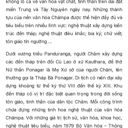
khổng lồ cả về văn hóa vật chất, tinh thần trên dải đất
miền Trung và Tây Nguyên ngày nay. Những thành
tựu của nền văn hóa Chămpa được thể hiện đầy đủ và
tiêu biểu trên nhiều lĩnh vực: nghệ thuật xây dựng kiến
trúc đền tháp; nghệ thuật điêu khắc; bia ký; chữ viết;
tôn giáo tín ngưỡng …
Dưới vương triều Panduranga, người Chăm xây dựng
các đền tháp trên đồi Cù Lao ở xứ Kauthara, để thờ
Nữ thần Ponagar là Mẹ Xứ sở của người Chăm, tên
thường gọi là Tháp Bà Ponagar. Di tích có niên đại xây
dựng khoảng từ thế kỷ thứ VIII đến thế kỷ XIII. Khu
đền tháp có vị trí đặc biệt quan trọng trong đời sống
tôn giáo, tinh thần của dân tộc Chăm. Mỗi công trình
chứa đựng những tinh hoa nghệ thuật của văn hóa
Chămpa. Với những giá trị lịch sử, văn hóa, khoa học,
nghệ thuật tiêu biểu, năm 1979 Bộ Văn hóa – Thông