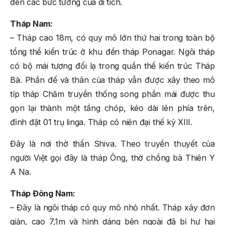
đen các bức tường của di tích.
Tháp Nam:
– Tháp cao 18m, có quy mô lớn thứ hai trong toàn bộ
tổng thể kiến trúc ở khu đền tháp Ponagar. Ngôi tháp
có bộ mái tương đối lạ trong quần thể kiến trúc Tháp
Bà. Phần đế và thân của tháp vẫn được xây theo mô
típ tháp Chăm truyền thống song phần mái được thu
gọn lại thành một tầng chóp, kéo dài lên phía trên,
đỉnh đặt 01 trụ linga. Tháp có niên đại thế kỷ XIII.
Đây là nơi thờ thần Shiva. Theo truyền thuyết của
người Việt gọi đây là tháp Ông, thờ chồng bà Thiên Y
A Na.
Tháp Đông Nam:
– Đây là ngôi tháp có quy mô nhỏ nhất. Tháp xây đơn
giản, cao 7,1m và hình dáng bên ngoài đã bị hư hại