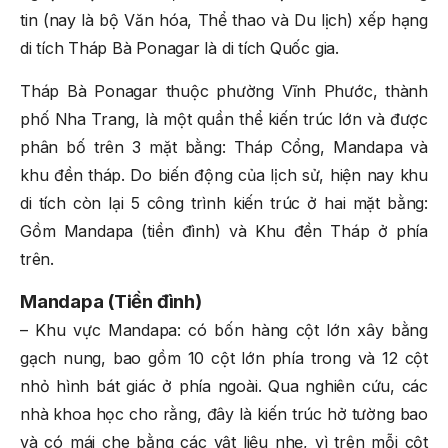
tin (nay là bộ Văn hóa, Thể thao và Du lịch) xếp hạng
di tích Tháp Bà Ponagar là di tích Quốc gia.
Tháp Bà Ponagar thuộc phường Vĩnh Phước, thành
phố Nha Trang, là một quần thể kiến trúc lớn và được
phân bố trên 3 mặt bằng: Tháp Cổng, Mandapa và
khu đền tháp. Do biến động của lịch sử, hiện nay khu
di tích còn lại 5 công trình kiến trúc ở hai mặt bằng:
Gồm Mandapa (tiền đình) và Khu đền Tháp ở phía
trên.
Mandapa (Tiền đình)
– Khu vực Mandapa: có bốn hàng cột lớn xây bằng
gạch nung, bao gồm 10 cột lớn phía trong và 12 cột
nhỏ hình bát giác ở phía ngoài. Qua nghiên cứu, các
nhà khoa học cho rằng, đây là kiến trúc hở tường bao
và có mái che bằng các vật liệu nhẹ, vì trên mỗi cột