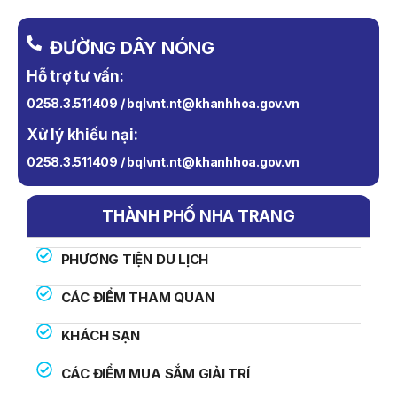
ĐƯỜNG DÂY NÓNG
Hỗ trợ tư vấn:
0258.3.511409 / bqlvnt.nt@khanhhoa.gov.vn
Xử lý khiếu nại:
0258.3.511409 / bqlvnt.nt@khanhhoa.gov.vn
THÀNH PHỐ NHA TRANG
PHƯƠNG TIỆN DU LỊCH
CÁC ĐIỂM THAM QUAN
KHÁCH SẠN
CÁC ĐIỂM MUA SẮM GIẢI TRÍ