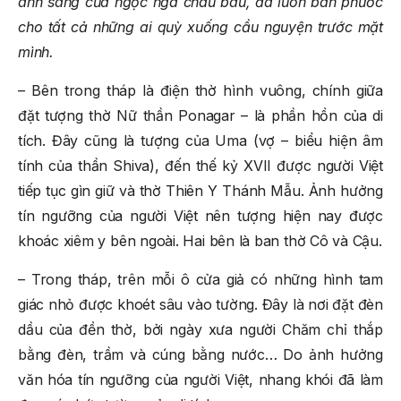
ánh sáng của ngọc ngà châu báu, đã luôn ban phước
cho tất cả những ai quỳ xuống cầu nguyện trước mặt
mình.
– Bên trong tháp là điện thờ hình vuông, chính giữa
đặt tượng thờ Nữ thần Ponagar – là phần hồn của di
tích. Đây cũng là tượng của Uma (vợ – biểu hiện âm
tính của thần Shiva), đến thế kỷ XVII được người Việt
tiếp tục gìn giữ và thờ Thiên Y Thánh Mẫu. Ảnh hưởng
tín ngưỡng của người Việt nên tượng hiện nay được
khoác xiêm y bên ngoài. Hai bên là ban thờ Cô và Cậu.
– Trong tháp, trên mỗi ô cửa giả có những hình tam
giác nhỏ được khoét sâu vào tường. Đây là nơi đặt đèn
dầu của đền thờ, bởi ngày xưa người Chăm chỉ thắp
bằng đèn, trầm và cúng bằng nước… Do ảnh hưởng
văn hóa tín ngưỡng của người Việt, nhang khói đã làm