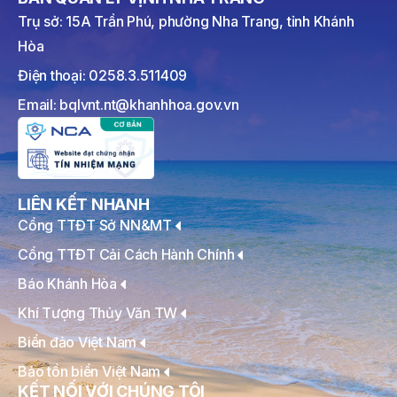
Trụ sở: 15A Trần Phú, phường Nha Trang, tỉnh Khánh
Hòa
Điện thoại: 0258.3.511409
Email: bqlvnt.nt@khanhhoa.gov.vn
LIÊN KẾT NHANH
Cổng TTĐT Sở NN&MT
Cổng TTĐT Cải Cách Hành Chính
Báo Khánh Hòa
Khí Tượng Thủy Văn TW
Biển đảo Việt Nam
Bảo tồn biển Việt Nam
KẾT NỐI VỚI CHÚNG TÔI