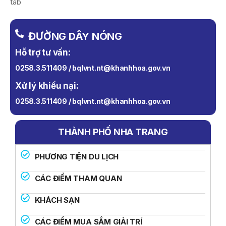
tab
ĐƯỜNG DÂY NÓNG
Hỗ trợ tư vấn:
0258.3.511409 / bqlvnt.nt@khanhhoa.gov.vn
Xử lý khiếu nại:
0258.3.511409 / bqlvnt.nt@khanhhoa.gov.vn
THÀNH PHỐ NHA TRANG
PHƯƠNG TIỆN DU LỊCH
CÁC ĐIỂM THAM QUAN
KHÁCH SẠN
CÁC ĐIỂM MUA SẮM GIẢI TRÍ