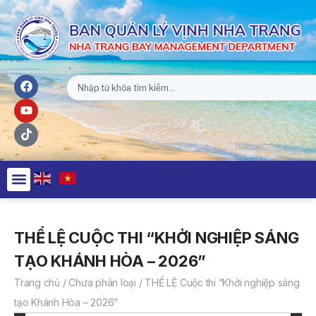
THỂ LỆ CUỘC THI “KHỞI NGHIỆP SÁNG
TẠO KHÁNH HÒA – 2026”
Trang chủ
/
Chưa phân loại
/
THỂ LỆ Cuộc thi “Khởi nghiệp sáng
tạo Khánh Hòa – 2026”