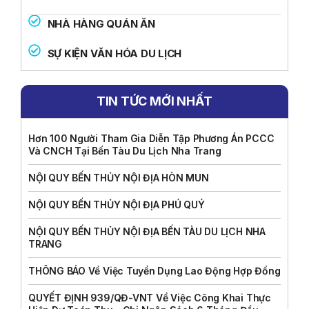
NHÀ HÀNG QUÁN ĂN
SỰ KIỆN VĂN HÓA DU LỊCH
TIN TỨC MỚI NHẤT
Hơn 100 Người Tham Gia Diễn Tập Phương Án PCCC
Và CNCH Tại Bến Tàu Du Lịch Nha Trang
NỘI QUY BẾN THỦY NỘI ĐỊA HÒN MUN
NỘI QUY BẾN THỦY NỘI ĐỊA PHÚ QUÝ
NỘI QUY BẾN THỦY NỘI ĐỊA BẾN TÀU DU LỊCH NHA
TRANG
THÔNG BÁO Về Việc Tuyển Dụng Lao Động Hợp Đồng
QUYẾT ĐỊNH 939/QĐ-VNT Về Việc Công Khai Thực