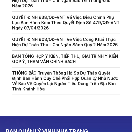
Hiện Dự Toán Thu – Chi Ngân Sách 6 Tháng Đầu
Năm 2026
QUYẾT ĐỊNH 938/QĐ-VNT Về Việc Điều Chỉnh Phụ
Lục Ban Hành Kèm Theo Quyết Định Số 479/QĐ-VNT
Ngày 07/04/2026
QUYẾT ĐỊNH 903/QĐ-VNT Vê Việc Công Khai Thực
Hiện Dự Toán Thu – Chi Ngân Sách Quý 2 Năm 2026
BẢN TỔNG HỢP Ý KIẾN, TIẾP THU, GIẢI TRÌNH Ý KIẾN
GÓP Ý, THAM VẤN CHÍNH SÁCH
THÔNG BÁO Truyền Thông Hồ Sơ Dự Thảo Quyết
Định Ban Hành Quy Chế Phối Hợp Quản Lý Nhà Nước
Về Bảo Vệ Quyền Lợi Người Tiêu Dùng Trên Địa Bàn
Tỉnh Khánh Hòa
BAN QUẢN LÝ VỊNH NHA TRANG