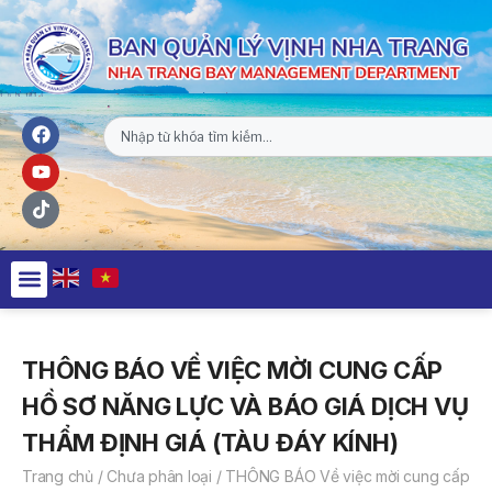
THÔNG BÁO VỀ VIỆC MỜI CUNG CẤP
HỒ SƠ NĂNG LỰC VÀ BÁO GIÁ DỊCH VỤ
THẨM ĐỊNH GIÁ (TÀU ĐÁY KÍNH)
Trang chủ
/
Chưa phân loại
/
THÔNG BÁO Về việc mời cung cấp