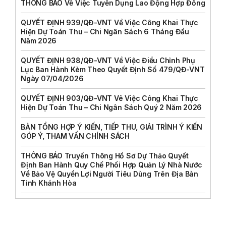
THÔNG BÁO Về Việc Tuyển Dụng Lao Động Hợp Đồng
QUYẾT ĐỊNH 939/QĐ-VNT Về Việc Công Khai Thực
Hiện Dự Toán Thu – Chi Ngân Sách 6 Tháng Đầu
Năm 2026
QUYẾT ĐỊNH 938/QĐ-VNT Về Việc Điều Chỉnh Phụ
Lục Ban Hành Kèm Theo Quyết Định Số 479/QĐ-VNT
Ngày 07/04/2026
QUYẾT ĐỊNH 903/QĐ-VNT Vê Việc Công Khai Thực
Hiện Dự Toán Thu – Chi Ngân Sách Quý 2 Năm 2026
BẢN TỔNG HỢP Ý KIẾN, TIẾP THU, GIẢI TRÌNH Ý KIẾN
GÓP Ý, THAM VẤN CHÍNH SÁCH
THÔNG BÁO Truyền Thông Hồ Sơ Dự Thảo Quyết
Định Ban Hành Quy Chế Phối Hợp Quản Lý Nhà Nước
Về Bảo Vệ Quyền Lợi Người Tiêu Dùng Trên Địa Bàn
Tỉnh Khánh Hòa