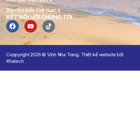
Bảo tồn biển Việt Nam
KẾT NỐI VỚI CHÚNG TÔI
Coppyright 2026 © Vịnh Nha Trang. Thiết kế website bởi
Khatech