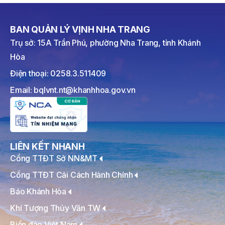
BAN QUẢN LÝ VỊNH NHA TRANG
Trụ sở: 15A Trần Phú, phường Nha Trang, tỉnh Khánh
Hòa
Điện thoại: 0258.3.511409
Email: bqlvnt.nt@khanhhoa.gov.vn
LIÊN KẾT NHANH
Cổng TTĐT Sở NN&MT
Cổng TTĐT Cải Cách Hành Chính
Báo Khánh Hòa
Khí Tượng Thủy Văn TW
Biển đảo Việt Nam