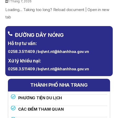
1 Tháng 7, 2026
Loading... Taking too long? Reload document | Open in new
tab
ĐƯỜNG DÂY NÓNG
Hỗ trợ tư vấn:
0258.3.511409 / bqlvnt.nt@khanhhoa.gov.vn
Xử lý khiếu nại:
0258.3.511409 / bqlvnt.nt@khanhhoa.gov.vn
THÀNH PHỐ NHA TRANG
PHƯƠNG TIỆN DU LỊCH
CÁC ĐIỂM THAM QUAN