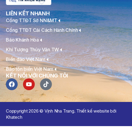
LIÊN KẾT NHANH
Cổng TTĐT Sở NN&MT
Cổng TTĐT Cải Cách Hành Chính
Báo Khánh Hòa
Khí Tượng Thủy Văn TW
Biển đảo Việt Nam
Bảo tồn biển Việt Nam
KẾT NỐI VỚI CHÚNG TÔI
Coppyright 2026 © Vịnh Nha Trang. Thiết kế website bởi
Khatech