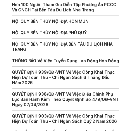
Hơn 100 Người Tham Gia Diễn Tập Phương Án PCCC
Và CNCH Tại Bến Tàu Du Lịch Nha Trang
NỘI QUY BẾN THỦY NỘI ĐỊA HÒN MUN
NỘI QUY BẾN THỦY NỘI ĐỊA PHÚ QUÝ
NỘI QUY BẾN THỦY NỘI ĐỊA BẾN TÀU DU LỊCH NHA
TRANG
THÔNG BÁO Về Việc Tuyển Dụng Lao Động Hợp Đồng
QUYẾT ĐỊNH 939/QĐ-VNT Về Việc Công Khai Thực
Hiện Dự Toán Thu – Chi Ngân Sách 6 Tháng Đầu
Năm 2026
QUYẾT ĐỊNH 938/QĐ-VNT Về Việc Điều Chỉnh Phụ
Lục Ban Hành Kèm Theo Quyết Định Số 479/QĐ-VNT
Ngày 07/04/2026
QUYẾT ĐỊNH 903/QĐ-VNT Vê Việc Công Khai Thực
Hiện Dự Toán Thu – Chi Ngân Sách Quý 2 Năm 2026