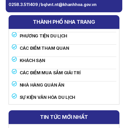
0258.3.511409 / bqlvnt.nt@khanhhoa.gov.vn
THÀNH PHỐ NHA TRANG
PHƯƠNG TIỆN DU LỊCH
CÁC ĐIỂM THAM QUAN
KHÁCH SẠN
CÁC ĐIỂM MUA SẮM GIẢI TRÍ
NHÀ HÀNG QUÁN ĂN
SỰ KIỆN VĂN HÓA DU LỊCH
TIN TỨC MỚI NHẤT