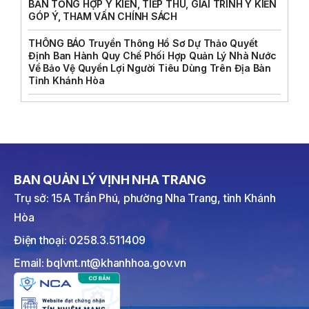
BẢN TỔNG HỢP Ý KIẾN, TIẾP THU, GIẢI TRÌNH Ý KIẾN
GÓP Ý, THAM VẤN CHÍNH SÁCH
THÔNG BÁO Truyền Thông Hồ Sơ Dự Thảo Quyết
Định Ban Hành Quy Chế Phối Hợp Quản Lý Nhà Nước
Về Bảo Vệ Quyền Lợi Người Tiêu Dùng Trên Địa Bàn
Tỉnh Khánh Hòa
BAN QUẢN LÝ VỊNH NHA TRANG
Trụ sở: 15A Trần Phú, phường Nha Trang, tỉnh Khánh
Hòa
Điện thoại: 0258.3.511409
Email: bqlvnt.nt@khanhhoa.gov.vn