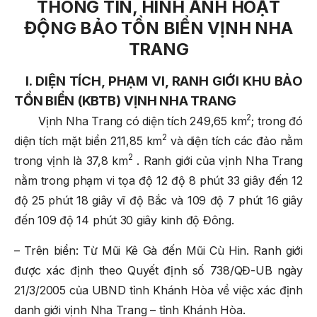
THÔNG TIN, HÌNH ẢNH HOẠT
ĐỘNG
BẢO TỒN BIỂN VỊNH NHA
TRANG
I. DIỆN TÍCH, PHẠM VI, RANH GIỚI KHU BẢO
TỒN BIỂN (
KBTB
)
VỊNH NHA TRANG
2
Vịnh Nha Trang có diện tích 249,65 km
; trong đó
2
diện tích mặt biển 211,85 km
và diện tích các đảo nằm
2
trong vịnh là 37,8 km
. Ranh giới của vịnh Nha Trang
nằm trong phạm vi tọa độ 12 độ 8 phút 33 giây đến 12
độ 25 phút 18 giây vĩ độ Bắc và 109 độ 7 phút 16 giây
đến 109 độ 14 phút 30 giây kinh độ Đông.
– Trên biển: Từ Mũi Kê Gà đến Mũi Cù Hin. Ranh giới
được xác định theo Quyết định số 738/QĐ-UB ngày
21/3/2005 của UBND tỉnh Khánh Hòa về việc xác định
danh giới vịnh Nha Trang – tỉnh Khánh Hòa.