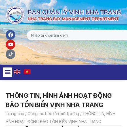
THÔNG TIN, HÌNH ẢNH HOẠT ĐỘNG
BẢO TỒN BIỂN VỊNH NHA TRANG
Trang chủ
/
Công tác bảo tồn môi trường
/
THÔNG TIN, HÌNH
ẢNH HOẠT ĐỘNG BẢO TỒN BIỂN VỊNH NHA TRANG