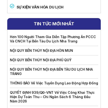
SỰ KIỆN VĂN HÓA DU LỊCH
TIN TỨC MỚI NHẤT
Hơn 100 Người Tham Gia Diễn Tập Phương Án PCCC
Và CNCH Tại Bến Tàu Du Lịch Nha Trang
NỘI QUY BẾN THỦY NỘI ĐỊA HÒN MUN
NỘI QUY BẾN THỦY NỘI ĐỊA PHÚ QUÝ
NỘI QUY BẾN THỦY NỘI ĐỊA BẾN TÀU DU LỊCH NHA
TRANG
THÔNG BÁO Về Việc Tuyển Dụng Lao Động Hợp Đồng
QUYẾT ĐỊNH 939/QĐ-VNT Về Việc Công Khai Thực
Hiện Dự Toán Thu – Chi Ngân Sách 6 Tháng Đầu
Năm 2026