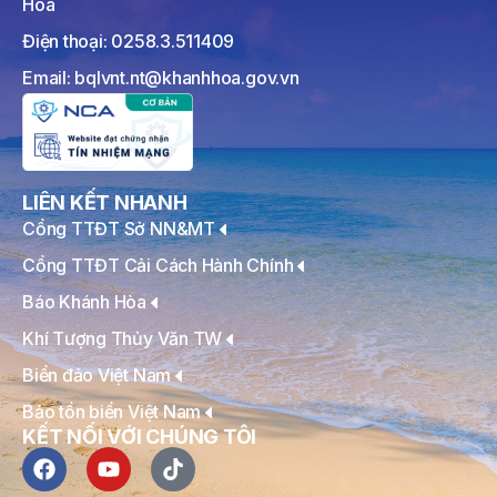
Hòa
Điện thoại: 0258.3.511409
Email: bqlvnt.nt@khanhhoa.gov.vn
LIÊN KẾT NHANH
Cổng TTĐT Sở NN&MT
Cổng TTĐT Cải Cách Hành Chính
Báo Khánh Hòa
Khí Tượng Thủy Văn TW
Biển đảo Việt Nam
Bảo tồn biển Việt Nam
KẾT NỐI VỚI CHÚNG TÔI