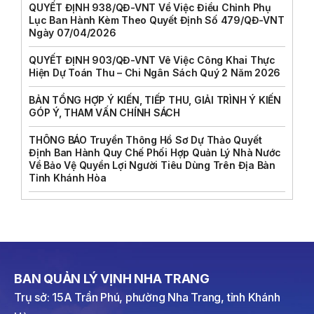
QUYẾT ĐỊNH 938/QĐ-VNT Về Việc Điều Chỉnh Phụ
Lục Ban Hành Kèm Theo Quyết Định Số 479/QĐ-VNT
Ngày 07/04/2026
QUYẾT ĐỊNH 903/QĐ-VNT Vê Việc Công Khai Thực
Hiện Dự Toán Thu – Chi Ngân Sách Quý 2 Năm 2026
BẢN TỔNG HỢP Ý KIẾN, TIẾP THU, GIẢI TRÌNH Ý KIẾN
GÓP Ý, THAM VẤN CHÍNH SÁCH
THÔNG BÁO Truyền Thông Hồ Sơ Dự Thảo Quyết
Định Ban Hành Quy Chế Phối Hợp Quản Lý Nhà Nước
Về Bảo Vệ Quyền Lợi Người Tiêu Dùng Trên Địa Bàn
Tỉnh Khánh Hòa
BAN QUẢN LÝ VỊNH NHA TRANG
Trụ sở: 15A Trần Phú, phường Nha Trang, tỉnh Khánh