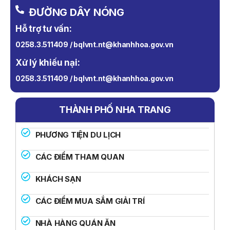
ĐƯỜNG DÂY NÓNG
Hỗ trợ tư vấn:
0258.3.511409 / bqlvnt.nt@khanhhoa.gov.vn
Xử lý khiếu nại:
0258.3.511409 / bqlvnt.nt@khanhhoa.gov.vn
THÀNH PHỐ NHA TRANG
PHƯƠNG TIỆN DU LỊCH
CÁC ĐIỂM THAM QUAN
KHÁCH SẠN
CÁC ĐIỂM MUA SẮM GIẢI TRÍ
NHÀ HÀNG QUÁN ĂN