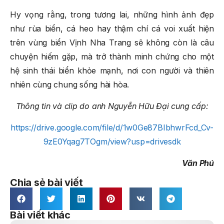
Hy vọng rằng, trong tương lai, những hình ảnh đẹp
như rùa biển, cá heo hay thậm chí cá voi xuất hiện
trên vùng biển Vịnh Nha Trang sẽ không còn là câu
chuyện hiếm gặp, mà trở thành minh chứng cho một
hệ sinh thái biển khỏe mạnh, nơi con người và thiên
nhiên cùng chung sống hài hòa.
Thông tin và clip do anh Nguyễn Hữu Đại cung cấp:
https://drive.google.com/file/d/1w0Ge87BIbhwrFcd_Cv-
9zE0Yqag7TOgm/view?usp=drivesdk
Văn Phú
Chia sẻ bài viết
Bài viết khác