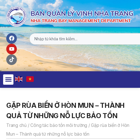
GẶP RÙA BIỂN Ở HÒN MUN – THÀNH
QUẢ TỪ NHỮNG NỖ LỰC BẢO TỒN
Trang chủ
/
Công tác bảo tồn môi trường
/
Gặp rùa biển ở Hòn
Mun – Thành quả từ những nỗ lực bảo tồn