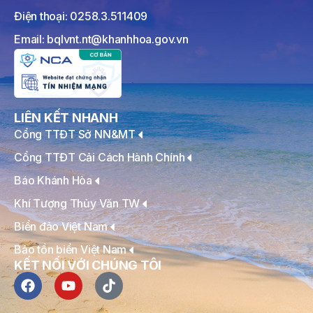
Điện thoại: 0258.3.511409
Email: bqlvnt.nt@khanhhoa.gov.vn
LIÊN KẾT NHANH
Cổng TTĐT Sở NN&MT
Cổng TTĐT Cải Cách Hành Chính
Báo Khánh Hòa
Khí Tượng Thủy Văn TW
Biển đảo Việt Nam
Bảo tồn biển Việt Nam
KẾT NỐI VỚI CHÚNG TÔI