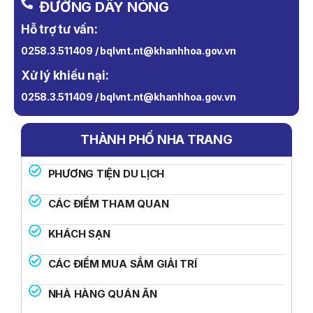
ĐƯỜNG DÂY NÓNG
Hỗ trợ tư vấn:
0258.3.511409 / bqlvnt.nt@khanhhoa.gov.vn
Xử lý khiếu nại:
0258.3.511409 / bqlvnt.nt@khanhhoa.gov.vn
THÀNH PHỐ NHA TRANG
PHƯƠNG TIỆN DU LỊCH
CÁC ĐIỂM THAM QUAN
KHÁCH SẠN
CÁC ĐIỂM MUA SẮM GIẢI TRÍ
NHÀ HÀNG QUÁN ĂN