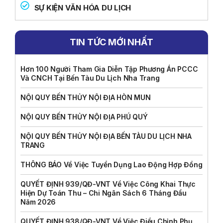
SỰ KIỆN VĂN HÓA DU LỊCH
TIN TỨC MỚI NHẤT
Hơn 100 Người Tham Gia Diễn Tập Phương Án PCCC
Và CNCH Tại Bến Tàu Du Lịch Nha Trang
NỘI QUY BẾN THỦY NỘI ĐỊA HÒN MUN
NỘI QUY BẾN THỦY NỘI ĐỊA PHÚ QUÝ
NỘI QUY BẾN THỦY NỘI ĐỊA BẾN TÀU DU LỊCH NHA
TRANG
THÔNG BÁO Về Việc Tuyển Dụng Lao Động Hợp Đồng
QUYẾT ĐỊNH 939/QĐ-VNT Về Việc Công Khai Thực
Hiện Dự Toán Thu – Chi Ngân Sách 6 Tháng Đầu
Năm 2026
QUYẾT ĐỊNH 938/QĐ-VNT Về Việc Điều Chỉnh Phụ