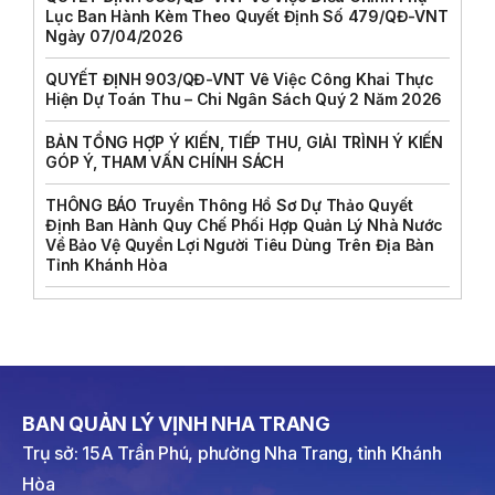
Lục Ban Hành Kèm Theo Quyết Định Số 479/QĐ-VNT
Ngày 07/04/2026
QUYẾT ĐỊNH 903/QĐ-VNT Vê Việc Công Khai Thực
Hiện Dự Toán Thu – Chi Ngân Sách Quý 2 Năm 2026
BẢN TỔNG HỢP Ý KIẾN, TIẾP THU, GIẢI TRÌNH Ý KIẾN
GÓP Ý, THAM VẤN CHÍNH SÁCH
THÔNG BÁO Truyền Thông Hồ Sơ Dự Thảo Quyết
Định Ban Hành Quy Chế Phối Hợp Quản Lý Nhà Nước
Về Bảo Vệ Quyền Lợi Người Tiêu Dùng Trên Địa Bàn
Tỉnh Khánh Hòa
BAN QUẢN LÝ VỊNH NHA TRANG
Trụ sở: 15A Trần Phú, phường Nha Trang, tỉnh Khánh
Hòa