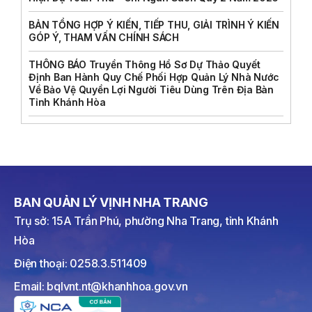
BẢN TỔNG HỢP Ý KIẾN, TIẾP THU, GIẢI TRÌNH Ý KIẾN
GÓP Ý, THAM VẤN CHÍNH SÁCH
THÔNG BÁO Truyền Thông Hồ Sơ Dự Thảo Quyết
Định Ban Hành Quy Chế Phối Hợp Quản Lý Nhà Nước
Về Bảo Vệ Quyền Lợi Người Tiêu Dùng Trên Địa Bàn
Tỉnh Khánh Hòa
BAN QUẢN LÝ VỊNH NHA TRANG
Trụ sở: 15A Trần Phú, phường Nha Trang, tỉnh Khánh
Hòa
Điện thoại: 0258.3.511409
Email: bqlvnt.nt@khanhhoa.gov.vn