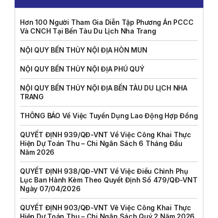
Hơn 100 Người Tham Gia Diễn Tập Phương Án PCCC
Và CNCH Tại Bến Tàu Du Lịch Nha Trang
NỘI QUY BẾN THỦY NỘI ĐỊA HÒN MUN
NỘI QUY BẾN THỦY NỘI ĐỊA PHÚ QUÝ
NỘI QUY BẾN THỦY NỘI ĐỊA BẾN TÀU DU LỊCH NHA
TRANG
THÔNG BÁO Về Việc Tuyển Dụng Lao Động Hợp Đồng
QUYẾT ĐỊNH 939/QĐ-VNT Về Việc Công Khai Thực
Hiện Dự Toán Thu – Chi Ngân Sách 6 Tháng Đầu
Năm 2026
QUYẾT ĐỊNH 938/QĐ-VNT Về Việc Điều Chỉnh Phụ
Lục Ban Hành Kèm Theo Quyết Định Số 479/QĐ-VNT
Ngày 07/04/2026
QUYẾT ĐỊNH 903/QĐ-VNT Vê Việc Công Khai Thực
Hiện Dự Toán Thu – Chi Ngân Sách Quý 2 Năm 2026