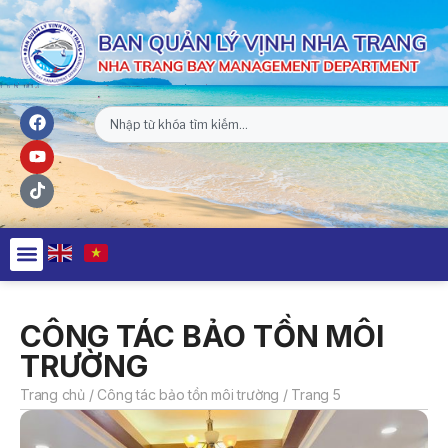
CÔNG TÁC BẢO TỒN MÔI
TRƯỜNG
Trang chủ
/
Công tác bảo tồn môi trường
/
Trang 5