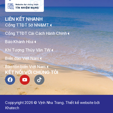
LIÊN KẾT NHANH
Cổng TTĐT Sở NN&MT
Cổng TTĐT Cải Cách Hành Chính
Báo Khánh Hòa
Khí Tượng Thủy Văn TW
Biển đảo Việt Nam
Bảo tồn biển Việt Nam
KẾT NỐI VỚI CHÚNG TÔI
Coppyright 2026 © Vịnh Nha Trang. Thiết kế website bởi
Khatech