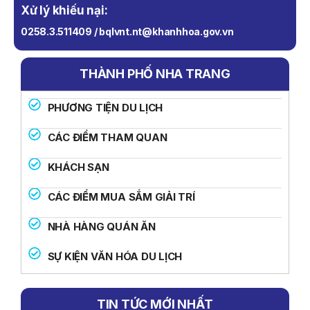
Xử lý khiếu nại:
0258.3.511409 / bqlvnt.nt@khanhhoa.gov.vn
THÀNH PHỐ NHA TRANG
PHƯƠNG TIỆN DU LỊCH
CÁC ĐIỂM THAM QUAN
KHÁCH SẠN
CÁC ĐIỂM MUA SẮM GIẢI TRÍ
NHÀ HÀNG QUÁN ĂN
SỰ KIỆN VĂN HÓA DU LỊCH
TIN TỨC MỚI NHẤT