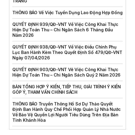
TRANG
THÔNG BÁO Về Việc Tuyển Dụng Lao Động Hợp Đồng
QUYẾT ĐỊNH 939/QĐ-VNT Về Việc Công Khai Thực
Hiện Dự Toán Thu – Chi Ngân Sách 6 Tháng Đầu
Năm 2026
QUYẾT ĐỊNH 938/QĐ-VNT Về Việc Điều Chỉnh Phụ
Lục Ban Hành Kèm Theo Quyết Định Số 479/QĐ-VNT
Ngày 07/04/2026
QUYẾT ĐỊNH 903/QĐ-VNT Vê Việc Công Khai Thực
Hiện Dự Toán Thu – Chi Ngân Sách Quý 2 Năm 2026
BẢN TỔNG HỢP Ý KIẾN, TIẾP THU, GIẢI TRÌNH Ý KIẾN
GÓP Ý, THAM VẤN CHÍNH SÁCH
THÔNG BÁO Truyền Thông Hồ Sơ Dự Thảo Quyết
Định Ban Hành Quy Chế Phối Hợp Quản Lý Nhà Nước
Về Bảo Vệ Quyền Lợi Người Tiêu Dùng Trên Địa Bàn
Tỉnh Khánh Hòa