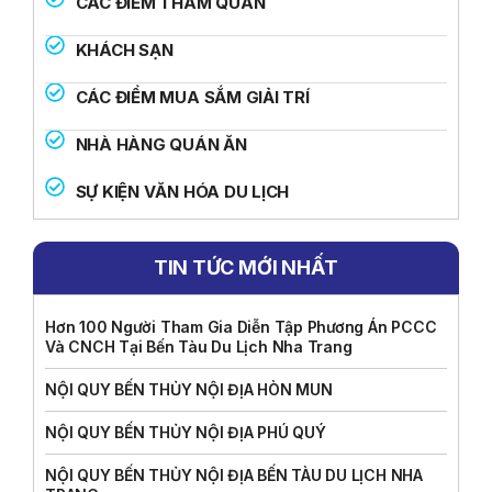
CÁC ĐIỂM THAM QUAN
KHÁCH SẠN
CÁC ĐIỂM MUA SẮM GIẢI TRÍ
NHÀ HÀNG QUÁN ĂN
SỰ KIỆN VĂN HÓA DU LỊCH
TIN TỨC MỚI NHẤT
Hơn 100 Người Tham Gia Diễn Tập Phương Án PCCC
Và CNCH Tại Bến Tàu Du Lịch Nha Trang
NỘI QUY BẾN THỦY NỘI ĐỊA HÒN MUN
NỘI QUY BẾN THỦY NỘI ĐỊA PHÚ QUÝ
NỘI QUY BẾN THỦY NỘI ĐỊA BẾN TÀU DU LỊCH NHA