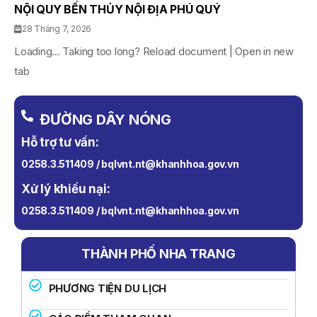
NỘI QUY BẾN THỦY NỘI ĐỊA PHÚ QUÝ
28 Tháng 7, 2026
Loading... Taking too long? Reload document | Open in new
tab
ĐƯỜNG DÂY NÓNG
Hỗ trợ tư vấn:
0258.3.511409 / bqlvnt.nt@khanhhoa.gov.vn
Xử lý khiếu nại:
0258.3.511409 / bqlvnt.nt@khanhhoa.gov.vn
THÀNH PHỐ NHA TRANG
PHƯƠNG TIỆN DU LỊCH