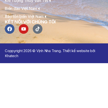
Khí Tượng Thủy Văn TW
Biển đảo Việt Nam
Bảo tồn biển Việt Nam
KẾT NỐI VỚI CHÚNG TÔI
Coppyright 2026 © Vịnh Nha Trang. Thiết kế website bởi
Khatech