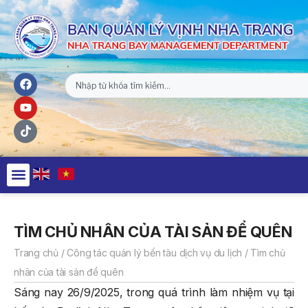
TÌM CHỦ NHÂN CỦA TÀI SẢN ĐỂ QUÊN
Trang chủ
/
Công tác quản lý bến tàu dịch vụ du lịch
/
Tìm chủ
nhân của tài sản để quên
Sáng nay 26/9/2025, trong quá trình làm nhiệm vụ tại