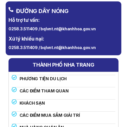
ĐƯỜNG DÂY NÓNG
Hỗ trợ tư vấn:
0258.3.511409 / bqlvnt.nt@khanhhoa.gov.vn
Xử lý khiếu nại:
0258.3.511409 / bqlvnt.nt@khanhhoa.gov.vn
THÀNH PHỐ NHA TRANG
PHƯƠNG TIỆN DU LỊCH
CÁC ĐIỂM THAM QUAN
KHÁCH SẠN
CÁC ĐIỂM MUA SẮM GIẢI TRÍ