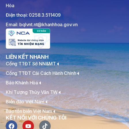
Hòa
Điện thoại: 0258.3.511409
Email: bqlvnt.nt@khanhhoa.gov.vn
LIÊN KẾT NHANH
Cổng TTĐT Sở NN&MT
Cổng TTĐT Cải Cách Hành Chính
Báo Khánh Hòa
Khí Tượng Thủy Văn TW
Biển đảo Việt Nam
Bảo tồn biển Việt Nam
KẾT NỐI VỚI CHÚNG TÔI