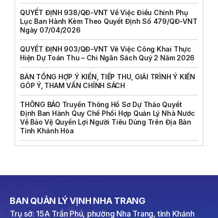
QUYẾT ĐỊNH 938/QĐ-VNT Về Việc Điều Chỉnh Phụ
Lục Ban Hành Kèm Theo Quyết Định Số 479/QĐ-VNT
Ngày 07/04/2026
QUYẾT ĐỊNH 903/QĐ-VNT Vê Việc Công Khai Thực
Hiện Dự Toán Thu – Chi Ngân Sách Quý 2 Năm 2026
BẢN TỔNG HỢP Ý KIẾN, TIẾP THU, GIẢI TRÌNH Ý KIẾN
GÓP Ý, THAM VẤN CHÍNH SÁCH
THÔNG BÁO Truyền Thông Hồ Sơ Dự Thảo Quyết
Định Ban Hành Quy Chế Phối Hợp Quản Lý Nhà Nước
Về Bảo Vệ Quyền Lợi Người Tiêu Dùng Trên Địa Bàn
Tỉnh Khánh Hòa
BAN QUẢN LÝ VỊNH NHA TRANG
Trụ sở: 15A Trần Phú, phường Nha Trang, tỉnh Khánh