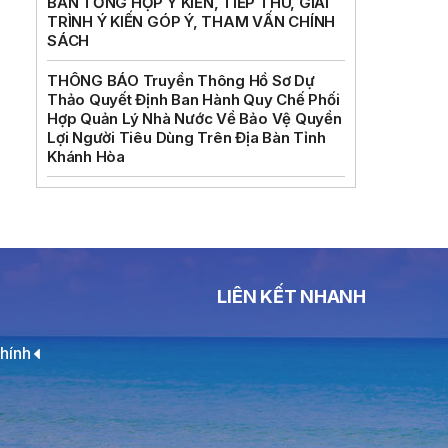
BẢN TỔNG HỢP Ý KIẾN, TIẾP THU, GIẢI
TRÌNH Ý KIẾN GÓP Ý, THAM VẤN CHÍNH
SÁCH
THÔNG BÁO Truyền Thông Hồ Sơ Dự
Thảo Quyết Định Ban Hành Quy Chế Phối
Hợp Quản Lý Nhà Nước Về Bảo Vệ Quyền
Lợi Người Tiêu Dùng Trên Địa Bàn Tỉnh
Khánh Hòa
LIÊN KẾT NHANH
hính