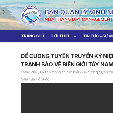
TRANG CHỦ
GIỚI THIỆU
TIN TỨC – SỰ K
ĐỀ CƯƠNG TUYÊN TRUYỀN KỶ NIỆ
TRANH BẢO VỆ BIÊN GIỚI TÂY NA
Trang chủ
/
Một số thông tin cần biết
/
Đề cương tuyên tru
Nam của Tổ quốc