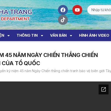
IỆN
THÔNG TIN
VĂN BẢN
HÌNH ẢNH VIDEO
M 45 NĂM NGÀY CHIẾN THẮNG CHIẾN
M CỦA TỔ QUỐC
yền kỷ niệm 45 năm Ngày Chiến thắng chiến tranh bảo vệ biên giới Tâ