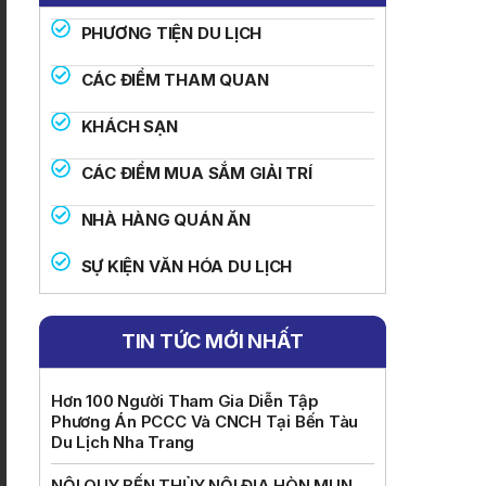
PHƯƠNG TIỆN DU LỊCH
CÁC ĐIỂM THAM QUAN
KHÁCH SẠN
CÁC ĐIỂM MUA SẮM GIẢI TRÍ
NHÀ HÀNG QUÁN ĂN
SỰ KIỆN VĂN HÓA DU LỊCH
TIN TỨC MỚI NHẤT
Hơn 100 Người Tham Gia Diễn Tập
Phương Án PCCC Và CNCH Tại Bến Tàu
Du Lịch Nha Trang
NỘI QUY BẾN THỦY NỘI ĐỊA HÒN MUN