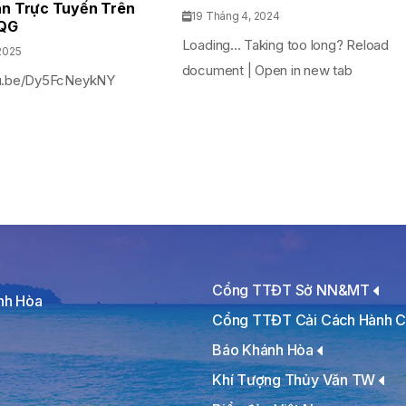
n Trực Tuyến Trên
19 Tháng 4, 2024
QG
Loading... Taking too long? Reload
2025
document | Open in new tab
tu.be/Dy5FcNeykNY
Cổng TTĐT Sở NN&MT
ánh Hòa
Cổng TTĐT Cải Cách Hành C
Báo Khánh Hòa
Khí Tượng Thủy Văn TW