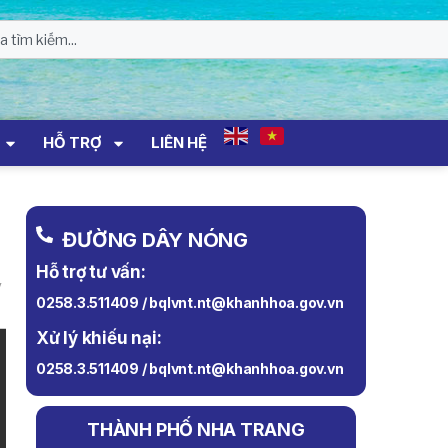
HỖ TRỢ
LIÊN HỆ
ĐƯỜNG DÂY NÓNG
Hỗ trợ tư vấn:
y
0258.3.511409 / bqlvnt.nt@khanhhoa.gov.vn
Xử lý khiếu nại:
0258.3.511409 / bqlvnt.nt@khanhhoa.gov.vn
THÀNH PHỐ NHA TRANG