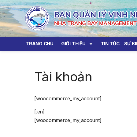
TRANG CHỦ
GIỚI THIỆU
TIN TỨC – SỰ K
Tài khoản
[woocommerce_my_account]
[:en]
[woocommerce_my_account]