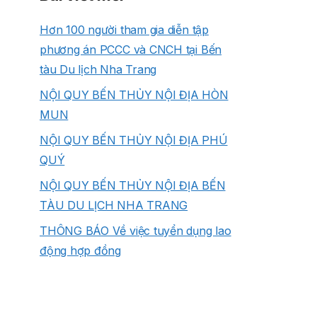
Hơn 100 người tham gia diễn tập
phương án PCCC và CNCH tại Bến
tàu Du lịch Nha Trang
NỘI QUY BẾN THỦY NỘI ĐỊA HÒN
MUN
NỘI QUY BẾN THỦY NỘI ĐỊA PHÚ
QUÝ
NỘI QUY BẾN THỦY NỘI ĐỊA BẾN
TÀU DU LỊCH NHA TRANG
THÔNG BÁO Về việc tuyển dụng lao
động hợp đồng