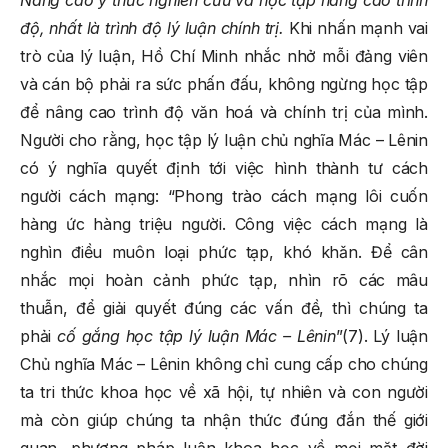
độ, nhất là trình độ lý luận chính trị.
Khi nhấn mạnh vai
trò của lý luận, Hồ Chí Minh nhắc nhở mỗi đảng viên
và cán bộ phải ra sức phấn đấu, không ngừng học tập
để nâng cao trình độ văn hoá và chính trị của mình.
Người cho rằng, học tập lý luận chủ nghĩa Mác – Lênin
có ý nghĩa quyết định tới việc hình thành tư cách
người cách mạng:
“Phong trào cách mạng lôi cuốn
hàng ức hàng triệu người. Công việc cách mạng là
nghìn điều muôn loại phức tạp, khó khǎn. Để cân
nhắc mọi hoàn cảnh phức tạp, nhìn rõ các mâu
thuẫn, để giải quyết đúng các vấn đề, thì chúng ta
phải
cố gắng học tập lý luận Mác – Lênin
”(7). Lý luận
Chủ nghĩa Mác – Lênin không chỉ cung cấp cho chúng
ta tri thức khoa học về xã hội, tự nhiên và con người
mà còn giúp chúng ta nhận thức đúng đắn thế giới
quan, phương pháp luận khoa học về mọi mặt đời