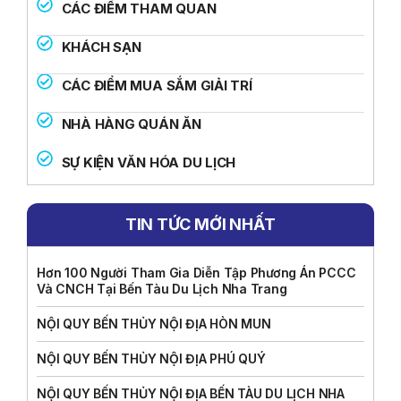
CÁC ĐIỂM THAM QUAN
KHÁCH SẠN
CÁC ĐIỂM MUA SẮM GIẢI TRÍ
NHÀ HÀNG QUÁN ĂN
SỰ KIỆN VĂN HÓA DU LỊCH
TIN TỨC MỚI NHẤT
Hơn 100 Người Tham Gia Diễn Tập Phương Án PCCC
Và CNCH Tại Bến Tàu Du Lịch Nha Trang
NỘI QUY BẾN THỦY NỘI ĐỊA HÒN MUN
NỘI QUY BẾN THỦY NỘI ĐỊA PHÚ QUÝ
NỘI QUY BẾN THỦY NỘI ĐỊA BẾN TÀU DU LỊCH NHA