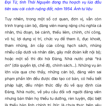
Đại Từ, tỉnh Thái Nguyên đang thu hoạch vụ lúa đầu
tiên sau cải cách ruộng đất, năm 1954. Ảnh tư liệu
Tuy nhiên, trong một số cơ quan, đơn vị, vẫn còn
trình trạng cán bộ, đảng viên mang nặng chủ nghĩa cá
nhân, thủ đoạn, bè cánh, thiếu liêm, chính, chí công,
vô tư, lợi dụng vị trí, chức vụ để tham ô, đục khoét,
tham nhũng, ăn cắp của công; hạch sách, nhũng
nhiễu cấp dưới và nhân dân, gây mất đoàn kết nội bộ;
hoặc một số thì đòi hỏi Đảng, Nhà nước phải “trả
ơn” (đòi quyền lợi, chế độ, chính sách…). Những vụ án
lớn vừa qua cho thấy, những cán bộ, đảng viên sai
phạm phần lớn đều được đào tạo cơ bản, có hiểu biết
pháp luật, đều nhận thức đầy đủ về quy định của
Đảng, Nhà nước, về yêu cầu đối với người đảng viên
nhưng bản thân họ thiếu tu dưỡng, rèn luyện, đặc biệt
là thiếu bản lĩnh chính trị (tức là chưa thực hiện yêu