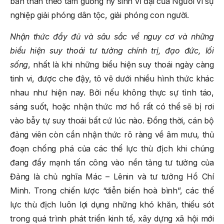
bản thân theo tấm gương hy sinh vĩ đại của Người vì sự
nghiệp giải phóng dân tộc, giải phóng con người.
Nhận thức đầy đủ và sâu sắc về nguy cơ và những
biểu hiện suy thoái
tư tưởng chính trị, đạo đức, lối
sống
, nhất là khi những biểu hiện suy thoái ngày càng
tinh vi, được che đậy, tô vẽ dưới nhiều hình thức khác
nhau như hiện nay. Bởi nếu không thực sự tỉnh táo,
sáng suốt, hoặc nhận thức mơ hồ rất có thể sẽ bị rơi
vào bẫy tự suy thoái bất cứ lúc nào. Đồng thời, cán bộ
đảng viên còn cần nhận thức rõ ràng về âm mưu, thủ
đoạn chống phá của các thế lực thù địch khi chúng
đang đẩy mạnh tấn công vào nền tảng tư tưởng của
Đảng là chủ nghĩa Mác – Lênin và tư tưởng Hồ Chí
Minh. Trong chiến lược “diễn biến hoà bình”, các thế
lực thù địch luôn lợi dụng những khó khăn, thiếu sót
trong quá trình phát triển kinh tế, xây dựng xã hội mới