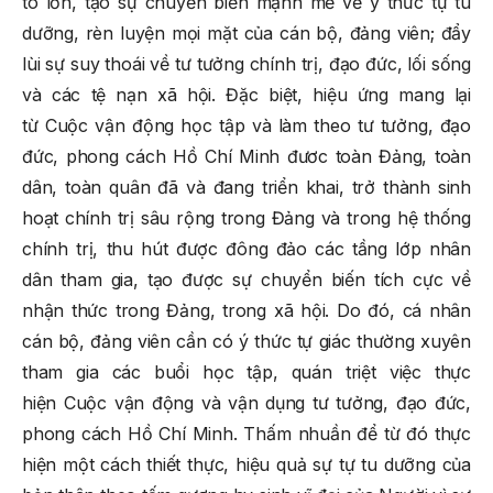
to lớn, tạo sự chuyển biến mạnh mẽ về ý thức tự tu
dưỡng, rèn luyện mọi mặt của cán bộ, đảng viên; đẩy
lùi sự suy thoái về tư tưởng chính trị, đạo đức, lối sống
và các tệ nạn xã hội. Đặc biệt, hiệu ứng mang lại
từ Cuộc vận động học tập và làm theo tư tưởng, đạo
đức, phong cách Hồ Chí Minh đươc toàn Đảng, toàn
dân, toàn quân đã và đang triển khai, trở thành sinh
hoạt chính trị sâu rộng trong Đảng và trong hệ thống
chính trị, thu hút được đông đảo các tầng lớp nhân
dân tham gia, tạo được sự chuyển biến tích cực về
nhận thức trong Đảng, trong xã hội. Do đó, cá nhân
cán bộ, đảng viên cần có ý thức tự giác thường xuyên
tham gia các buổi học tập, quán triệt việc thực
hiện Cuộc vận động và vận dụng tư tưởng, đạo đức,
phong cách Hồ Chí Minh. Thấm nhuần để từ đó thực
hiện một cách thiết thực, hiệu quả sự tự tu dưỡng của