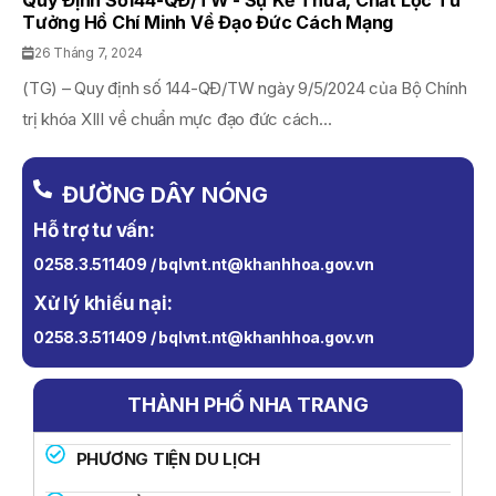
Quy Định Số144-QĐ/TW - Sự Kế Thừa, Chắt Lọc Tư
Tưởng Hồ Chí Minh Về Đạo Đức Cách Mạng
26 Tháng 7, 2024
(TG) – Quy định số 144-QĐ/TW ngày 9/5/2024 của Bộ Chính
trị khóa XIII về chuẩn mực đạo đức cách...
ĐƯỜNG DÂY NÓNG
Hỗ trợ tư vấn:
0258.3.511409 / bqlvnt.nt@khanhhoa.gov.vn
Xử lý khiếu nại:
0258.3.511409 / bqlvnt.nt@khanhhoa.gov.vn
THÀNH PHỐ NHA TRANG
PHƯƠNG TIỆN DU LỊCH