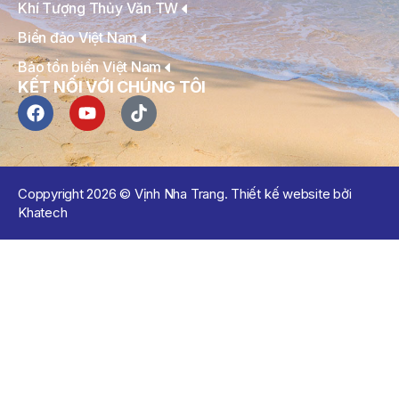
Khí Tượng Thủy Văn TW
Biển đảo Việt Nam
Bảo tồn biển Việt Nam
KẾT NỐI VỚI CHÚNG TÔI
Coppyright 2026 © Vịnh Nha Trang. Thiết kế website bởi
Khatech