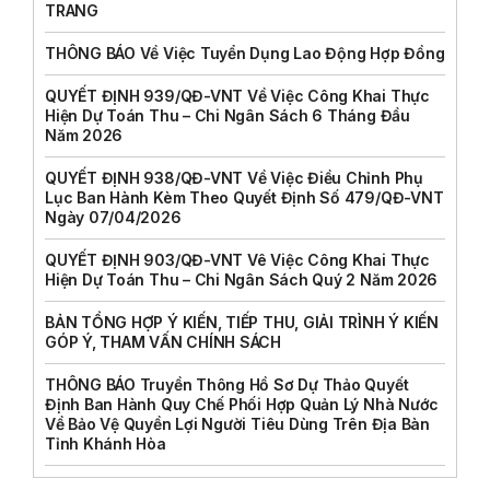
TRANG
THÔNG BÁO Về Việc Tuyển Dụng Lao Động Hợp Đồng
QUYẾT ĐỊNH 939/QĐ-VNT Về Việc Công Khai Thực
Hiện Dự Toán Thu – Chi Ngân Sách 6 Tháng Đầu
Năm 2026
QUYẾT ĐỊNH 938/QĐ-VNT Về Việc Điều Chỉnh Phụ
Lục Ban Hành Kèm Theo Quyết Định Số 479/QĐ-VNT
Ngày 07/04/2026
QUYẾT ĐỊNH 903/QĐ-VNT Vê Việc Công Khai Thực
Hiện Dự Toán Thu – Chi Ngân Sách Quý 2 Năm 2026
BẢN TỔNG HỢP Ý KIẾN, TIẾP THU, GIẢI TRÌNH Ý KIẾN
GÓP Ý, THAM VẤN CHÍNH SÁCH
THÔNG BÁO Truyền Thông Hồ Sơ Dự Thảo Quyết
Định Ban Hành Quy Chế Phối Hợp Quản Lý Nhà Nước
Về Bảo Vệ Quyền Lợi Người Tiêu Dùng Trên Địa Bàn
Tỉnh Khánh Hòa