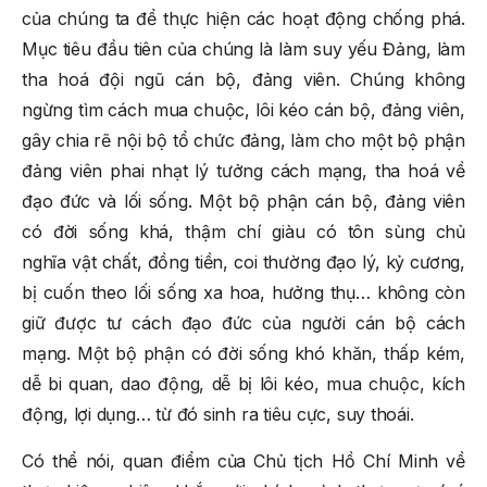
của chúng ta để thực hiện các hoạt động chống phá.
Mục tiêu đầu tiên của chúng là làm suy yếu Đảng, làm
tha hoá đội ngũ cán bộ, đảng viên. Chúng không
ngừng tìm cách mua chuộc, lôi kéo cán bộ, đảng viên,
gây chia rẽ nội bộ tổ chức đảng, làm cho một bộ phận
đảng viên phai nhạt lý tưởng cách mạng, tha hoá về
đạo đức và lối sống. Một bộ phận cán bộ, đảng viên
có đời sống khá, thậm chí giàu có tôn sùng chủ
nghĩa vật chất, đồng tiền, coi thường đạo lý, kỷ cương,
bị cuốn theo lối sống xa hoa, hưởng thụ… không còn
giữ được tư cách đạo đức của người cán bộ cách
mạng. Một bộ phận có đời sống khó khăn, thấp kém,
dễ bi quan, dao động, dễ bị lôi kéo, mua chuộc, kích
động, lợi dụng… từ đó sinh ra tiêu cực, suy thoái.
Có thể nói, quan điểm của Chủ tịch Hồ Chí Minh về