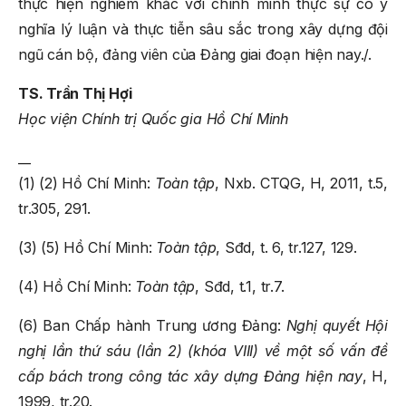
thực hiện nghiêm khắc với chính mình thực sự có ý
nghĩa lý luận và thực tiễn sâu sắc trong xây dựng đội
ngũ cán bộ, đảng viên của Đảng giai đoạn hiện nay./.
TS. Trần Thị Hợi
Học viện Chính trị Quốc gia Hồ Chí Minh
__
(1) (2) Hồ Chí Minh:
Toàn tập
, Nxb. CTQG, H, 2011, t.5,
tr.305, 291.
(3) (5) Hồ Chí Minh:
Toàn tập
, Sđd, t. 6, tr.127, 129.
(4) Hồ Chí Minh:
Toàn tập
, Sđd, t.1, tr.7.
(6) Ban Chấp hành Trung ương Đảng:
Nghị quyết Hội
nghị lần thứ sáu (lần 2) (khóa VIII) về một số vấn đề
cấp bách trong công tác xây dựng Đảng hiện nay
, H,
1999, tr.20.