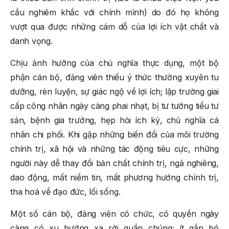
cầu nghiêm khắc với chính mình) do đó họ không
vượt qua được những cám dỗ của lợi ích vật chất và
danh vọng.
Chịu ảnh hưởng của chủ nghĩa thực dụng, một bộ
phận cán bộ, đảng viên thiếu ý thức thường xuyên tu
dưỡng, rèn luyện, sự giác ngộ về lợi ích; lập trường giai
cấp công nhân ngày càng phai nhạt, bị tư tưởng tiểu tư
sản, bệnh gia trưởng, hẹp hòi ích kỷ, chủ nghĩa cá
nhân chi phối. Khi gặp những biến đổi của môi trường
chính trị, xã hội và những tác động tiêu cực, những
người này dễ thay đổi bản chất chính trị, ngả nghiêng,
dao động, mất niềm tin, mất phương hướng chính trị,
tha hoá về đạo đức, lối sống.
Một số cán bộ, đảng viên có chức, có quyền ngày
càng có xu hướng xa rời quần chúng; ít gắn bó