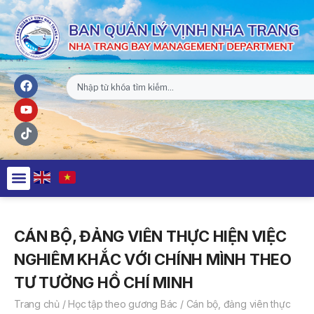
CÁN BỘ, ĐẢNG VIÊN THỰC HIỆN VIỆC
NGHIÊM KHẮC VỚI CHÍNH MÌNH THEO
TƯ TƯỞNG HỒ CHÍ MINH
Trang chủ
/
Học tập theo gương Bác
/
Cán bộ, đảng viên thực