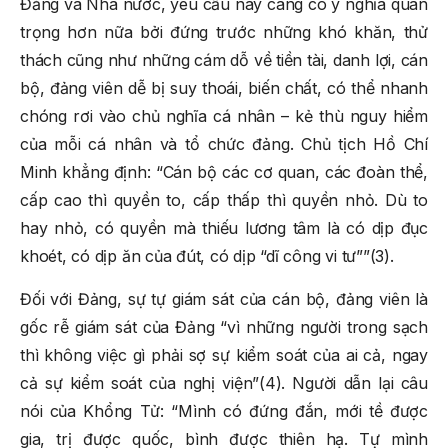
Đảng và Nhà nước, yêu cầu này càng có ý nghĩa quan
trọng hơn nữa bởi đứng trước những khó khăn, thử
thách cũng như những cám dỗ về tiền tài, danh lợi, cán
bộ, đảng viên dễ bị suy thoái, biến chất, có thể nhanh
chóng rơi vào chủ nghĩa cá nhân – kẻ thù nguy hiểm
của mỗi cá nhân và tổ chức đảng. Chủ tịch Hồ Chí
Minh khẳng định: “Cán bộ các cơ quan, các đoàn thể,
cấp cao thì quyền to, cấp thấp thì quyền nhỏ. Dù to
hay nhỏ, có quyền mà thiếu lương tâm là có dịp đục
khoét, có dịp ăn của đút, có dịp “dĩ công vi tư””(3).
Đối với Đảng, sự tự giám sát của cán bộ, đảng viên là
gốc rễ giám sát của Đảng “vì những người trong sạch
thì không việc gì phải sợ sự kiểm soát của ai cả, ngay
cả sự kiểm soát của nghị viện”(4). Người dẫn lại câu
nói của Khổng Tử: “Mình có đứng đắn, mới tề được
gia, trị được quốc, bình được thiên hạ. Tự mình