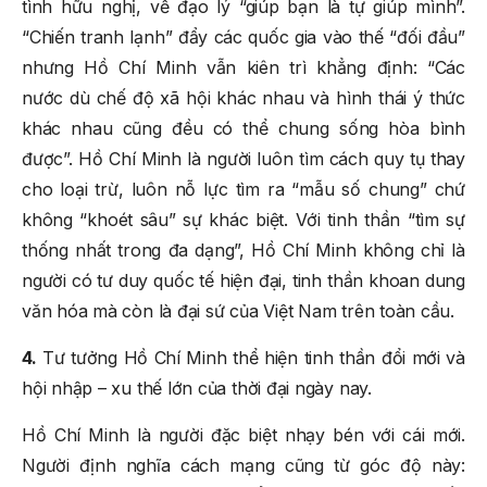
tình hữu nghị, về đạo lý “giúp bạn là tự giúp mình”.
“Chiến tranh lạnh” đẩy các quốc gia vào thế “đối đầu”
nhưng Hồ Chí Minh vẫn kiên trì khẳng định: “Các
nước dù chế độ xã hội khác nhau và hình thái ý thức
khác nhau cũng đều có thể chung sống hòa bình
được”. Hồ Chí Minh là người luôn tìm cách quy tụ thay
cho loại trừ, luôn nỗ lực tìm ra “mẫu số chung” chứ
không “khoét sâu” sự khác biệt. Với tinh thần “tìm sự
thống nhất trong đa dạng”, Hồ Chí Minh không chỉ là
người có tư duy quốc tế hiện đại, tinh thần khoan dung
văn hóa mà còn là đại sứ của Việt Nam trên toàn cầu.
4.
Tư tưởng Hồ Chí Minh thể hiện tinh thần đổi mới và
hội nhập – xu thế lớn của thời đại ngày nay.
Hồ Chí Minh là người đặc biệt nhạy bén với cái mới.
Người định nghĩa cách mạng cũng từ góc độ này: