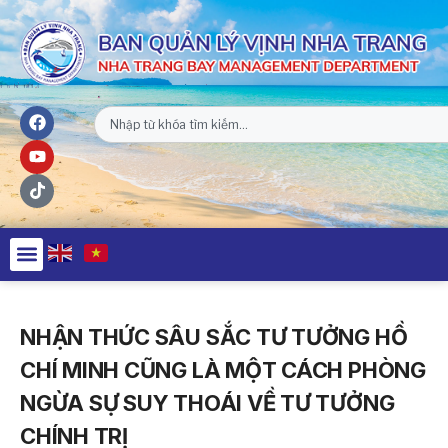
NHẬN THỨC SÂU SẮC TƯ TƯỞNG HỒ
CHÍ MINH CŨNG LÀ MỘT CÁCH PHÒNG
NGỪA SỰ SUY THOÁI VỀ TƯ TƯỞNG
CHÍNH TRỊ