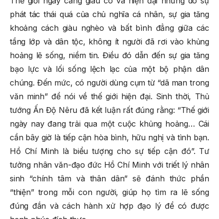
Thế giới ngày càng giàu có và hiện đại nhưng do sự
phát tác thái quá của chủ nghĩa cá nhân, sự gia tăng
khoảng cách giàu nghèo và bất bình đẳng giữa các
tầng lớp và dân tộc, không ít người đã rơi vào khủng
hoảng lẽ sống, niềm tin. Điều đó dẫn đến sự gia tăng
bạo lực và lối sống lệch lạc của một bộ phận dân
chúng. Đến mức, có người dùng cụm từ “dã man trong
văn minh” để nói về thế giới hiện đại. Sinh thời, Thủ
tướng Ấn Độ Nêru đã kết luận rất đúng rằng: “Thế giới
ngày nay đang trải qua một cuộc khủng hoảng… Cái
cần bây giờ là tiếp cận hòa bình, hữu nghị và tình bạn.
Hồ Chí Minh là biểu tượng cho sự tiếp cận đó”. Tư
tưởng nhân văn-đạo đức Hồ Chí Minh với triết lý nhân
sinh “chính tâm và thân dân” sẽ đánh thức phần
“thiện” trong mỗi con người, giúp họ tìm ra lẽ sống
đúng đắn và cách hành xử hợp đạo lý để có được