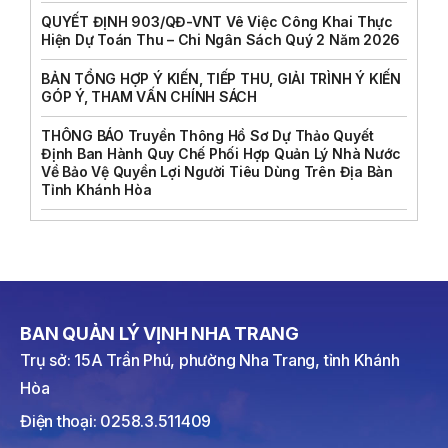
QUYẾT ĐỊNH 903/QĐ-VNT Vê Việc Công Khai Thực
Hiện Dự Toán Thu – Chi Ngân Sách Quý 2 Năm 2026
BẢN TỔNG HỢP Ý KIẾN, TIẾP THU, GIẢI TRÌNH Ý KIẾN
GÓP Ý, THAM VẤN CHÍNH SÁCH
THÔNG BÁO Truyền Thông Hồ Sơ Dự Thảo Quyết
Định Ban Hành Quy Chế Phối Hợp Quản Lý Nhà Nước
Về Bảo Vệ Quyền Lợi Người Tiêu Dùng Trên Địa Bàn
Tỉnh Khánh Hòa
BAN QUẢN LÝ VỊNH NHA TRANG
Trụ sở: 15A Trần Phú, phường Nha Trang, tỉnh Khánh
Hòa
Điện thoại: 0258.3.511409