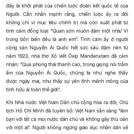
đây là khởi phát của chiến lược đoàn kết quốc tế của
Người. Cần nhấn mạnh rằng, chiến lược ấy ra đời
không chỉ vì mục tiêu chính trị mà còn xuất phát từ
tình cảm đồng loại: “Quan sơn muôn dặm một nhà/ Vì
trong bốn biển đều là anh em”. Tình cảm ấy ở người
cộng sản Nguyễn Ái Quốc hết sức sâu đậm nên từ
năm 1923, nhà thơ Xô viết Ôxip Manđenxtam đã cảm
nhận: “Qua phong thái thanh cao, trong giọng nói trầm
ấm của Nguyễn Ái Quốc, chúng ta như nghe thấy
được ngày mai, như thấy sự yên tĩnh mênh mông của
tình hữu ái toàn thế giới”.
Khi Nhà nước Việt Nam Dân chủ cộng hòa ra đời, Chủ
tịch Hồ Chí Minh đã tuyên bố: Việt Nam sẵn sàng “làm
bạn với tất cả mọi nước dân chủ và không gây thù oán
với một ai”. Người không ngừng giáo dục nhân dân về