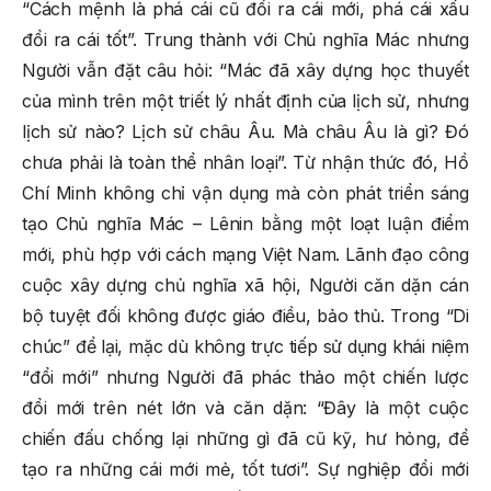
“Cách mệnh là phá cái cũ đổi ra cái mới, phá cái xấu
đổi ra cái tốt”. Trung thành với Chủ nghĩa Mác nhưng
Người vẫn đặt câu hỏi: “Mác đã xây dựng học thuyết
của mình trên một triết lý nhất định của lịch sử, nhưng
lịch sử nào? Lịch sử châu Âu. Mà châu Âu là gì? Đó
chưa phải là toàn thể nhân loại”. Từ nhận thức đó, Hồ
Chí Minh không chỉ vận dụng mà còn phát triển sáng
tạo Chủ nghĩa Mác – Lênin bằng một loạt luận điểm
mới, phù hợp với cách mạng Việt Nam. Lãnh đạo công
cuộc xây dựng chủ nghĩa xã hội, Người căn dặn cán
bộ tuyệt đối không được giáo điều, bảo thủ. Trong “Di
chúc” để lại, mặc dù không trực tiếp sử dụng khái niệm
“đổi mới” nhưng Người đã phác thảo một chiến lược
đổi mới trên nét lớn và căn dặn: “Đây là một cuộc
chiến đấu chống lại những gì đã cũ kỹ, hư hỏng, để
tạo ra những cái mới mẻ, tốt tươi”. Sự nghiệp đổi mới