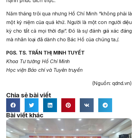
hạnh phúc đích thực.
Năm tháng trôi qua nhưng Hồ Chí Minh “không phải là
một kỷ niệm của quá khứ. Người là một con người diệu
kỳ cho tất cả mọi thời đại”. Đó là sự đánh giá xác đáng
mà nhân loại đã dành cho Bác Hồ của chúng ta./.
PGS. TS. TRẦN THỊ MINH TUYẾT
Khoa Tư tưởng Hồ Chí Minh
Học viện Báo chí và Tuyên truyền
(Nguồn: qdnd.vn)
Chia sẻ bài viết
Bài viết khác