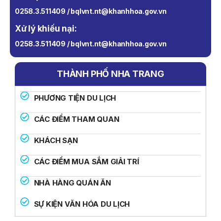
0258.3.511409 / bqlvnt.nt@khanhhoa.gov.vn
Xử lý khiếu nại:
0258.3.511409 / bqlvnt.nt@khanhhoa.gov.vn
THÀNH PHỐ NHA TRANG
PHƯƠNG TIỆN DU LỊCH
CÁC ĐIỂM THAM QUAN
KHÁCH SẠN
CÁC ĐIỂM MUA SẮM GIẢI TRÍ
NHÀ HÀNG QUÁN ĂN
SỰ KIỆN VĂN HÓA DU LỊCH