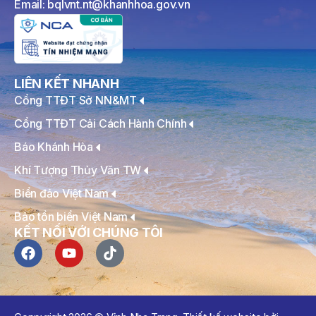
Email: bqlvnt.nt@khanhhoa.gov.vn
LIÊN KẾT NHANH
Cổng TTĐT Sở NN&MT
Cổng TTĐT Cải Cách Hành Chính
Báo Khánh Hòa
Khí Tượng Thủy Văn TW
Biển đảo Việt Nam
Bảo tồn biển Việt Nam
KẾT NỐI VỚI CHÚNG TÔI