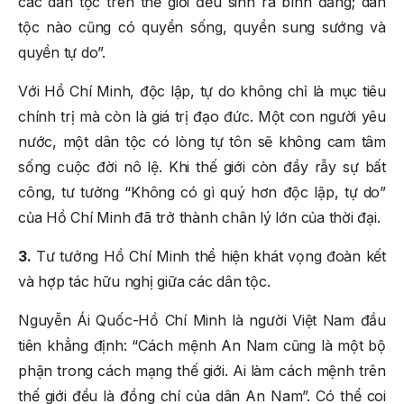
các dân tộc trên thế giới đều sinh ra bình đẳng; dân
tộc nào cũng có quyền sống, quyền sung sướng và
quyền tự do”.
Với Hồ Chí Minh, độc lập, tự do không chỉ là mục tiêu
chính trị mà còn là giá trị đạo đức. Một con người yêu
nước, một dân tộc có lòng tự tôn sẽ không cam tâm
sống cuộc đời nô lệ. Khi thế giới còn đầy rẫy sự bất
công, tư tưởng “Không có gì quý hơn độc lập, tự do”
của Hồ Chí Minh đã trở thành chân lý lớn của thời đại.
3.
Tư tưởng Hồ Chí Minh thể hiện khát vọng đoàn kết
và hợp tác hữu nghị giữa các dân tộc.
Nguyễn Ái Quốc-Hồ Chí Minh là người Việt Nam đầu
tiên khẳng định: “Cách mệnh An Nam cũng là một bộ
phận trong cách mạng thế giới. Ai làm cách mệnh trên
thế giới đều là đồng chí của dân An Nam”. Có thể coi