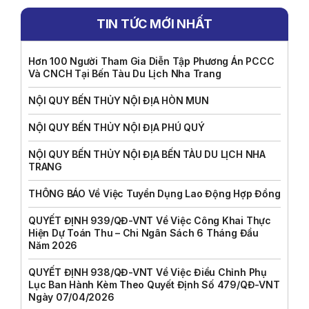
TIN TỨC MỚI NHẤT
Hơn 100 Người Tham Gia Diễn Tập Phương Án PCCC
Và CNCH Tại Bến Tàu Du Lịch Nha Trang
NỘI QUY BẾN THỦY NỘI ĐỊA HÒN MUN
NỘI QUY BẾN THỦY NỘI ĐỊA PHÚ QUÝ
NỘI QUY BẾN THỦY NỘI ĐỊA BẾN TÀU DU LỊCH NHA
TRANG
THÔNG BÁO Về Việc Tuyển Dụng Lao Động Hợp Đồng
QUYẾT ĐỊNH 939/QĐ-VNT Về Việc Công Khai Thực
Hiện Dự Toán Thu – Chi Ngân Sách 6 Tháng Đầu
Năm 2026
QUYẾT ĐỊNH 938/QĐ-VNT Về Việc Điều Chỉnh Phụ
Lục Ban Hành Kèm Theo Quyết Định Số 479/QĐ-VNT
Ngày 07/04/2026