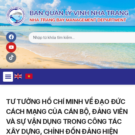
TƯ TƯỞNG HỒ CHÍ MINH VỀ ĐẠO ĐỨC
CÁCH MẠNG CỦA CÁN BỘ, ĐẢNG VIÊN
VÀ SỰ VẬN DỤNG TRONG CÔNG TÁC
XÂY DỰNG, CHỈNH ĐỐN ĐẢNG HIỆN