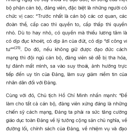
bộ phận cán bộ, đảng viên, đặc biệt là những người có
chức vị cao: “Trước nhất là cán bộ các cơ quan, các
đoàn thể, cấp cao thì quyền to, cấp thấp thì quyền
nhỏ. Dù to hay nhỏ, có quyền mà thiếu lương tâm là
có dịp đục khoét, có dịp ăn của đút, có dịp “dĩ công vi
(25)
tư””
. Do đó, nếu không giữ được đạo đức cách
mạng thì đội ngũ cán bộ, đảng viên sẽ dễ bị tha hóa,
tự đánh mất mình, sa vào suy thoái, ảnh hưởng trực
tiếp đến uy tín của Đảng, làm suy giảm niềm tin của
nhân dân đối với Đảng.
Cùng với đó, Chủ tịch Hồ Chí Minh nhấn mạnh: “Để
làm cho tất cả cán bộ, đảng viên xứng đáng là những
chiến sỹ cách mạng, Đảng ta phải ra sức tăng cường
giáo dục toàn Đảng về lý tưởng cộng sản chủ nghĩa, về
đường lối, chính sách của Đảng, về nhiệm vụ và đạo