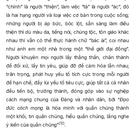
“chính” là người “thiện”, làm việc “tà” là người “ác”, đó
là hai hạng người và loại việc cơ bản trong cuộc sống;
những người bị áp bức, bóc lột, sẵn sàng làm điều
thiện thì dù màu da, tiếng nói, chủng tộc, tôn giáo khác
nhau thì vẫn có thể thực hành chữ “bác ái”, coi nhau
như anh em một nhà trong một “thế giới đại đồng”.
Người khuyên mọi người lấy thẳng thắn, chân thành
để đối xử, lấy tin yêu, giúp đỡ để cảm hóa lẫn nhau;
trân trọng, phát huy yếu tố tích cực trong mỗi người
để hạn chế, đẩy lùi yếu tố tiêu cực, giúp tất cả cá nhân
đều tiến bộ, trưởng thành, đóng góp vào sự nghiệp
cách mạng chung của Đảng và nhân dân, bởi “
Đạo
đức cách mạng
là hòa mình với quần chúng thành
một khối, tin quần chúng, hiểu quần chúng, lắng nghe
(12)
ý kiến của quần chúng”
.