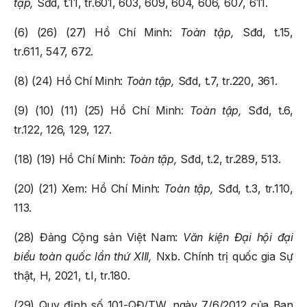
tập,
Sđd, t.11, tr.601, 603, 609, 604, 606, 607, 611.
(6) (26) (27) Hồ Chí Minh:
Toàn tập,
Sđd, t.15,
tr.611, 547, 672.
(8) (24) Hồ Chí Minh:
Toàn tập,
Sđd, t.7, tr.220, 361.
(9) (10) (11) (25) Hồ Chí Minh:
Toàn tập,
Sđd, t.6,
tr.122, 126, 129, 127.
(18) (19) Hồ Chí Minh:
Toàn tập,
Sđd, t.2, tr.289, 513.
(20) (21) Xem: Hồ Chí Minh:
Toàn tập,
Sđd, t.3, tr.110,
113.
(28) Đảng Cộng sản Việt Nam:
Văn kiện Đại hội đại
biểu toàn quốc lần thứ XIII,
Nxb. Chính trị quốc gia Sự
thật, H, 2021, t.I, tr.180.
(29) Quy định số 101-QĐ/TW, ngày 7/6/2012 của Ban