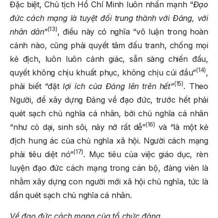
Đặc biệt, Chủ tịch Hồ Chí Minh luôn nhấn mạnh “
Đạo
đức cách mạng là tuyệt đối trung thành với Đảng, với
(13)
nhân dân
”
, điều này có nghĩa “vô luận trong hoàn
cảnh nào, cũng phải quyết tâm đấu tranh, chống mọi
kẻ địch, luôn luôn cảnh giác, sẵn sàng chiến đấu,
(14)
quyết không chịu khuất phục, không chịu cúi đầu”
,
(15)
phải biết “đặt
lợi ích của Đảng lên trên hết”
.
Theo
Người, để xây dựng Đảng về đạo đức, trước hết phải
quét sạch chủ nghĩa cá nhân, bởi chủ nghĩa cá nhân
(16)
“như cỏ dại, sinh sôi, nảy nở rất dễ”
và “là một kẻ
địch hung ác của chủ nghĩa xã hội. Người cách mạng
(17)
phải tiêu diệt nó”
. Mục tiêu của việc giáo dục, rèn
luyện đạo đức cách mạng trong cán bộ, đảng viên là
nhằm xây dựng con người mới xã hội chủ nghĩa, tức là
dần quét sạch chủ nghĩa cá nhân.
Về đạo đức cách mạng của tổ chức đảng.