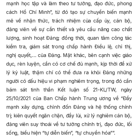
mạnh học tập và làm theo tư tưởng, đạo đức, phong
cách Hồ Chí Minh”, từ đó tạo sự chuyển biến mạnh
mẽ về nhận thức, trách nhiệm của cấp ủy, cán bộ,
đảng viên về sự cần thiết và yêu cầu nâng cao chất
lượng, sinh hoạt Đảng; đồng thời, quan tâm công tác
kiểm tra, giám sát trong chấp hành Điều lệ, chỉ thị,
nghị quyết,… của Đảng. Mặt khác, bên cạnh việc giáo
dục, rèn luyện, cần có cơ chế đủ mạnh, kịp thời để xử
lý kỷ luật, thậm chí có thể đưa ra khỏi Đảng những
người có dấu hiệu vi phạm nghiêm trọng, trong đó cần
bám sát tinh thần Kết luận số 21-KL/TW, ngày
25/10/2021 của Ban Chấp hành Trung ương về “Đẩy
mạnh xây dựng, chỉnh đốn Đảng và hệ thống chính
trị; kiên quyết ngăn chặn, đẩy lùi, xử lý nghiêm cán bộ,
đảng viên suy thoái về tư tưởng chính trị, đạo đức, lối
sống, biểu hiện “tự diễn biến”, “tự chuyển hóa””.