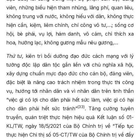
viên, những biểu hiện tham nhũng, lãng phí, quan liêu,
không trung với nước, không hiếu với dân, không thực
hiện cần, kiệm, liêm chính, chí công vô tư,…; sống cơ
hội, bè phái, vụ lợi, hám danh, vô cảm, chỉ thích xa
hoa, hưởng lạc, không gương mẫu nêu gương,…
Thứ tư
, kiên trì bồi dưỡng đạo đức cách mạng với lý
tưởng độc lập dân tộc gắn liền với chủ nghĩa xã hội,
xây dựng chuẩn mực đạo đức cho cán bộ, đảng viên,
đặc biệt là nâng cao trách nhiệm trong thực thi công
vụ, hướng tới nhân dân và vì nhân dân trên tinh thần
“việc gì có lợi cho dân phải hết sức làm, việc gì có hại
(33)
cho dân phải hết sức tránh”
. Tăng cường tuyên
truyền, quán triệt thực hiện hiệu quả Kết luận số 01-
KL/TW, ngày 18/5/2021 của Bộ Chính trị về “Tiếp tục
thực hiện Chỉ thị số 05-CT/TW của Bộ Chính trị về đẩy