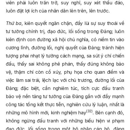
viên phải luôn trăn trở, suy nghĩ, suy xét thấu đáo,
luôn đặt lợi ích của nhân dân lên trên, lên trước.
Thứ ba
, kiên quyết ngăn chặn, đẩy lùi sự suy thoái về
tư tưởng chính trị, đạo đức, lối sống trong Đảng; luôn
kiên định con đường xã hội chủ nghĩa, có niềm tin vào
cương lĩnh, đường lối, nghị quyết của Đảng; tránh hiện
tượng phai nhạt lý tưởng cách mạng, sa sút ý chí chiến
đấu, thấy sai không phê phán, thấy đúng không bảo
vệ, thậm chí còn cổ xúy, phụ họa cho quan điểm và
việc làm sai trái, lệch lạc với chủ trương, đường lối của
Đảng; đặc biệt, cần nghiêm túc, tích cực đấu tranh
bảo vệ nền tảng tư tưởng của Đảng gắn với đẩy mạnh
công tác tổng kết thực tiễn, nghiên cứu lý luận, nhất là
(32)
những mô hình mới, kinh nghiệm hay
. Bên cạnh đó,
không ngừng đấu tranh với những biểu hiện vi phạm
đạo đức, lối sống trong một bộ phận cán bộ, đảng