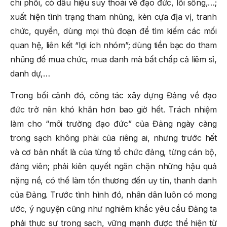
chi phối, có dấu hiệu suy thoái về đạo đức, lối sống,…;
xuất hiện tình trạng tham nhũng, kèn cựa địa vị, tranh
chức, quyền, dùng mọi thủ đoạn để tìm kiếm các mối
quan hệ, liên kết “lợi ích nhóm”; dùng tiền bạc do tham
nhũng để mua chức, mua danh mà bất chấp cả liêm sỉ,
danh dự,…
Trong bối cảnh đó, công tác xây dựng Đảng về đạo
đức trở nên khó khăn hơn bao giờ hết. Trách nhiệm
làm cho “môi trường đạo đức” của Đảng ngày càng
trong sạch không phải của riêng ai, nhưng trước hết
và cơ bản nhất là của từng tổ chức đảng, từng cán bộ,
đảng viên; phải kiên quyết ngăn chặn những hậu quả
nặng nề, có thể làm tổn thương đến uy tín, thanh danh
của Đảng. Trước tình hình đó, nhân dân luôn có mong
ước, ý nguyện cũng như nghiêm khắc yêu cầu Đảng ta
phải thực sự trong sạch, vững mạnh được thể hiện từ