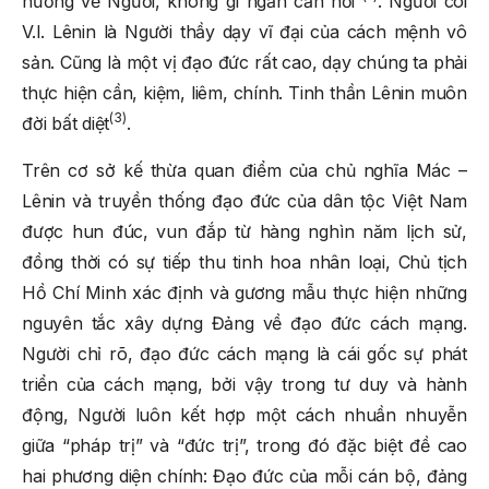
hướng về Người, không gì ngăn cản nổi”
. Người coi
V.I. Lênin là Người thầy dạy vĩ đại của cách mệnh vô
sản. Cũng là một vị đạo đức rất cao, dạy chúng ta phải
thực hiện cần, kiệm, liêm, chính. Tinh thần Lênin muôn
(3)
đời bất diệt
.
Trên cơ sở kế thừa quan điểm của chủ nghĩa Mác –
Lênin và truyền thống đạo đức của dân tộc Việt Nam
được hun đúc, vun đắp từ hàng nghìn năm lịch sử,
đồng thời có sự tiếp thu tinh hoa nhân loại, Chủ tịch
Hồ Chí Minh xác định và gương mẫu thực hiện những
nguyên tắc xây dựng Đảng về đạo đức cách mạng.
Người chỉ rõ, đạo đức cách mạng là cái gốc sự phát
triển của cách mạng, bởi vậy trong tư duy và hành
động, Người luôn kết hợp một cách nhuần nhuyễn
giữa “pháp trị” và “đức trị”, trong đó đặc biệt đề cao
hai phương diện chính: Đạo đức của mỗi cán bộ, đảng