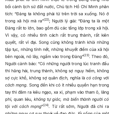
bối cảnh lịch sử đất nước, Chủ tịch Hồ Chí Minh phân
tích: “Đảng ta không phải từ trên trời sa xuống. Nó ở
(22)
trong xã hội mà ra”
; Người lý giải: “Đảng ta là một
Đảng rất to lớn, bao gồm đủ các tầng lớp trong xã hội.
Vì vậy, có nhiều tính cách rất trung thành, rất kiên
quyết, rất vĩ đại. Song cũng không tránh khỏi những
tập tục, những tính nết, những khuyết điểm của xã hội
(23)
bên ngoài, nó lây, ngấm vào trong Đảng”
. Theo đó,
Người cảnh báo: “Có những người trong lúc tranh đấu
thì hăng hái, trung thành, không sợ nguy hiểm, không
sợ cực khổ, không sợ quân địch, nghĩa là
có công với
cách mạng.
Song đến khi có ít nhiều quyền hạn trong
tay thì đâm ra kiêu ngạo, xa xỉ, phạm vào tham ô, lãng
phí, quan liêu,
không tự giác, mà biến thành người có
(24)
tội với cách mạng
”
.
Từ rất sớm, Người đã chỉ ra
những nguy cơ suy thoái về đạo đức, lối sống của một