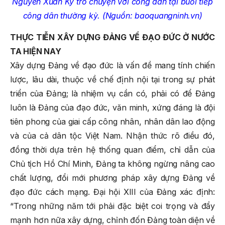
Nguyễn Xuân Ký trò chuyện với công dân tại buổi tiếp
công dân thường kỳ. (Nguồn: baoquangninh.vn)
THỰC TIỄN XÂY DỰNG ĐẢNG VỀ ĐẠO ĐỨC Ở NƯỚC
TA HIỆN NAY
Xây dựng Đảng về đạo đức là vấn đề mang tính chiến
lược, lâu dài, thuộc về chế định nội tại trong sự phát
triển của Đảng; là nhiệm vụ cần có, phải có để Đảng
luôn là Đảng của đạo đức, văn minh, xứng đáng là đội
tiên phong của giai cấp công nhân, nhân dân lao động
và của cả dân tộc Việt Nam. Nhận thức rõ điều đó,
đồng thời dựa trên hệ thống quan điểm, chỉ dẫn của
Chủ tịch Hồ Chí Minh, Đảng ta không ngừng nâng cao
chất lượng, đổi mới phương pháp xây dựng Đảng về
đạo đức cách mạng. Đại hội XIII của Đảng xác định:
“Trong những năm tới phải đặc biệt coi trọng và đẩy
mạnh hơn nữa xây dựng, chỉnh đốn Đảng toàn diện về