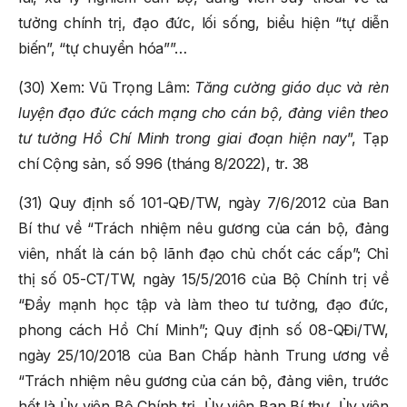
tưởng chính trị, đạo đức, lối sống, biểu hiện “tự diễn
biến”, “tự chuyển hóa””…
(30) Xem: Vũ Trọng Lâm:
Tăng cường giáo dục và rèn
luyện đạo đức cách mạng cho cán bộ, đảng viên theo
tư tưởng Hồ Chí Minh trong giai đoạn hiện nay
”, Tạp
chí Cộng sản,
số 996 (tháng 8/2022), tr. 38
(31) Quy định số 101-QĐ/TW, ngày 7/6/2012 của Ban
Bí thư về “Trách nhiệm nêu gương của cán bộ, đảng
viên, nhất là cán bộ lãnh đạo chủ chốt các cấp”; Chỉ
thị số 05-CT/TW, ngày 15/5/2016 của Bộ Chính trị về
“Đẩy mạnh học tập và làm theo tư tưởng, đạo đức,
phong cách Hồ Chí Minh”; Quy định số 08-QĐi/TW,
ngày 25/10/2018 của Ban Chấp hành Trung ương về
“Trách nhiệm nêu gương của cán bộ, đảng viên, trước
hết là Ủy viên Bộ Chính trị, Ủy viên Ban Bí thư, Ủy viên