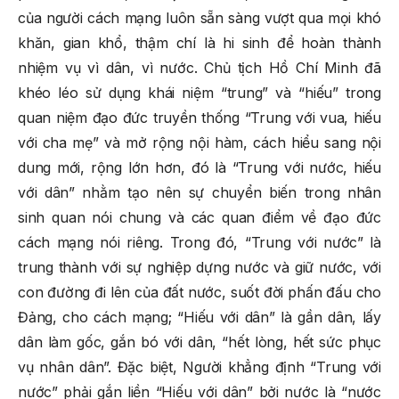
của người cách mạng luôn sẵn sàng vượt qua mọi khó
khăn, gian khổ, thậm chí là hi sinh để hoàn thành
nhiệm vụ vì dân, vì nước. Chủ tịch Hồ Chí Minh đã
khéo léo sử dụng khái niệm “trung” và “hiếu” trong
quan niệm đạo đức truyền thống “Trung với vua, hiếu
với cha mẹ” và mở rộng nội hàm, cách hiểu sang nội
dung mới, rộng lớn hơn, đó là “Trung với nước, hiếu
với dân” nhằm tạo nên sự chuyển biến trong nhân
sinh quan nói chung và các quan điểm về đạo đức
cách mạng nói riêng. Trong đó, “Trung với nước” là
trung thành với sự nghiệp dựng nước và giữ nước, với
con đường đi lên của đất nước, suốt đời phấn đấu cho
Đảng, cho cách mạng; “Hiếu với dân” là gần dân, lấy
dân làm gốc, gắn bó với dân, “hết lòng, hết sức phục
vụ nhân dân”. Đặc biệt, Người khẳng định “Trung với
nước” phải gắn liền “Hiếu với dân” bởi nước là “nước