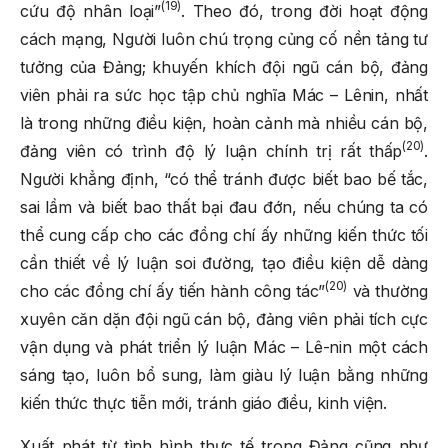
(19)
cứu độ nhân loại”
. Theo đó, trong đời hoạt động
cách mạng, Người luôn chú trọng củng cố nền tảng tư
tưởng của Đảng; khuyến khích đội ngũ cán bộ, đảng
viên phải ra sức học tập chủ nghĩa Mác – Lênin, nhất
là trong những điều kiện, hoàn cảnh mà nhiều cán bộ,
(20)
đảng viên có trình độ lý luận chính trị rất thấp
.
Người khẳng định, “có thể tránh được biết bao bế tắc,
sai lầm và biết bao thất bại đau đớn, nếu chúng ta có
thể cung cấp cho các đồng chí ấy những kiến thức tối
cần thiết về lý luận soi đường, tạo điều kiện dễ dàng
(20)
cho các đồng chí ấy tiến hành công tác”
và thường
xuyên căn dặn đội ngũ cán bộ, đảng viên phải tích cực
vận dụng và phát triển lý luận Mác – Lê-nin một cách
sáng tạo, luôn bổ sung, làm giàu lý luận bằng những
kiến thức thực tiễn mới, tránh giáo điều, kinh viện.
Xuất phát từ tình hình thực tế trong Đảng cũng như