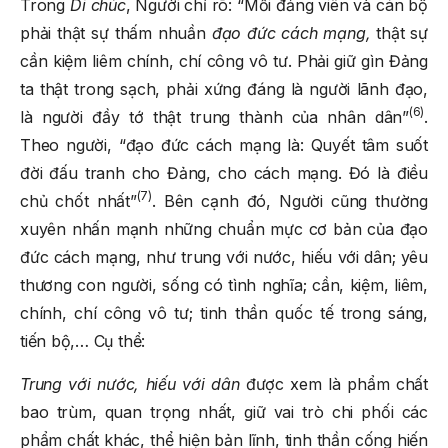
Trong
Di chúc
, Người chỉ rõ: “Mỗi đảng viên và cán bộ
phải thật sự thấm nhuần
đạo đức cách mạng,
thật sự
cần kiệm liêm chính, chí công vô tư. Phải giữ gìn Đảng
ta thật trong sạch, phải xứng đáng là người lãnh đạo,
(6)
là người đầy tớ thật trung thành của nhân dân”
.
Theo người, “đạo đức cách mạng là: Quyết tâm suốt
đời đấu tranh cho Đảng, cho cách mạng. Đó là điều
(7)
chủ chốt nhất”
. Bên cạnh đó, Người cũng thường
xuyên nhấn mạnh những chuẩn mực cơ bản của đạo
đức cách mạng, như trung với nước, hiếu với dân; yêu
thương con người, sống có tình nghĩa; cần, kiệm, liêm,
chính, chí công vô tư; tinh thần quốc tế trong sáng,
tiến bộ,… Cụ thể:
Trung với nước, hiếu với dân
được xem là phẩm chất
bao trùm, quan trọng nhất, giữ vai trò chi phối các
phẩm chất khác, thể hiện bản lĩnh, tinh thần cống hiến