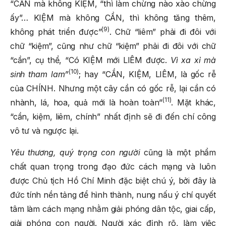
“CẦN mà không KIỆM, “thì làm chừng nào xào chừng
ấy”… KIỆM mà không CẦN, thì không tăng thêm,
(9)
không phát triển được”
. Chữ “liêm” phải đi đôi với
chữ “kiệm”, cũng như chữ “kiệm” phải đi đôi với chữ
“cần”, cụ thể, “Có KIỆM mới LIÊM được.
Vì xa xỉ mà
(10)
sinh tham lam”
; hay
“CẦN, KIỆM, LIÊM, là gốc rễ
của CHÍNH. Nhưng một cây cần có gốc rễ, lại cần có
(11)
nhành, lá, hoa, quả mới là hoàn toàn”
. Mặt khác,
“cần, kiệm, liêm, chính” nhất định sẽ đi đến chí công
vô tư và ngược lại.
Yêu thương, quý trọng con người
cũng là một phẩm
chất quan trọng trong đạo đức cách mạng và luôn
được Chủ tịch Hồ Chí Minh đặc biệt chú ý, bởi đây là
đức tính nền tảng để hình thành, nung nấu ý chí quyết
tâm làm cách mạng nhằm giải phóng dân tộc, giai cấp,
giải phóng con người. Người xác định rõ, làm việc