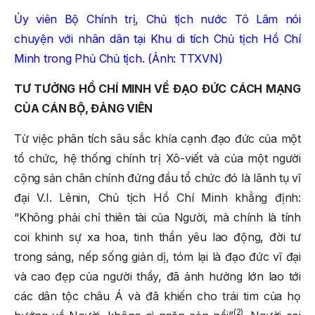
Ủy viên Bộ Chính trị, Chủ tịch nước Tô Lâm nói
chuyện với nhân dân tại Khu di tích Chủ tịch Hồ Chí
Minh trong Phủ Chủ tịch. (Ảnh: TTXVN)
TƯ TƯỞNG HỒ CHÍ MINH VỀ ĐẠO ĐỨC CÁCH MẠNG
CỦA CÁN BỘ, ĐẢNG VIÊN
Từ việc phân tích sâu sắc khía cạnh đạo đức của một
tổ chức, hệ thống chính trị Xô-viết và của một người
cộng sản chân chính đứng đầu tổ chức đó là lãnh tụ vĩ
đại V.I. Lênin, Chủ tịch Hồ Chí Minh khẳng định:
“Không phải chỉ thiên tài của Người, mà chính là tính
coi khinh sự xa hoa, tinh thần yêu lao động, đời tư
trong sáng, nếp sống giản dị, tóm lại là đạo đức vĩ đại
và cao đẹp của người thầy, đã ảnh hưởng lớn lao tới
các dân tộc châu Á và đã khiến cho trái tim của họ
(2)