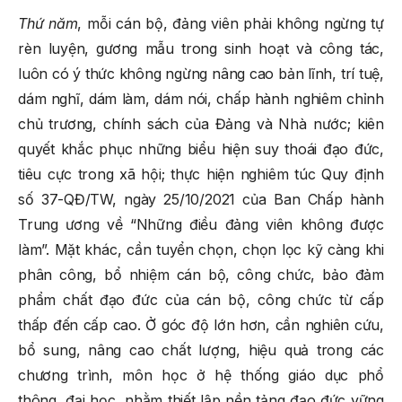
Thứ năm
, mỗi cán bộ, đảng viên phải không ngừng tự
rèn luyện, gương mẫu trong sinh hoạt và công tác,
luôn có ý thức không ngừng nâng cao bản lĩnh, trí tuệ,
dám nghĩ, dám làm, dám nói, chấp hành nghiêm chỉnh
chủ trương, chính sách của Đảng và Nhà nước; kiên
quyết khắc phục những biểu hiện suy thoái đạo đức,
tiêu cực trong xã hội; thực hiện nghiêm túc Quy định
số 37-QĐ/TW, ngày 25/10/2021 của Ban Chấp hành
Trung ương về “Những điều đảng viên không được
làm”. Mặt khác, cần tuyển chọn, chọn lọc kỹ càng khi
phân công, bổ nhiệm cán bộ, công chức, bảo đảm
phẩm chất đạo đức của cán bộ, công chức từ cấp
thấp đến cấp cao. Ở góc độ lớn hơn, cần nghiên cứu,
bổ sung, nâng cao chất lượng, hiệu quả trong các
chương trình, môn học ở hệ thống giáo dục phổ
thông, đại học, nhằm thiết lập nền tảng đạo đức vững