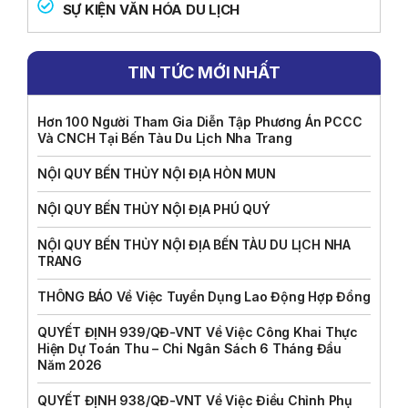
SỰ KIỆN VĂN HÓA DU LỊCH
TIN TỨC MỚI NHẤT
Hơn 100 Người Tham Gia Diễn Tập Phương Án PCCC
Và CNCH Tại Bến Tàu Du Lịch Nha Trang
NỘI QUY BẾN THỦY NỘI ĐỊA HÒN MUN
NỘI QUY BẾN THỦY NỘI ĐỊA PHÚ QUÝ
NỘI QUY BẾN THỦY NỘI ĐỊA BẾN TÀU DU LỊCH NHA
TRANG
THÔNG BÁO Về Việc Tuyển Dụng Lao Động Hợp Đồng
QUYẾT ĐỊNH 939/QĐ-VNT Về Việc Công Khai Thực
Hiện Dự Toán Thu – Chi Ngân Sách 6 Tháng Đầu
Năm 2026
QUYẾT ĐỊNH 938/QĐ-VNT Về Việc Điều Chỉnh Phụ