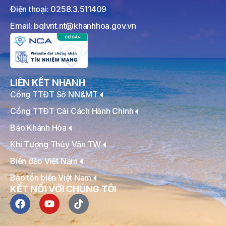
Điện thoại: 0258.3.511409
Email: bqlvnt.nt@khanhhoa.gov.vn
LIÊN KẾT NHANH
Cổng TTĐT Sở NN&MT
Cổng TTĐT Cải Cách Hành Chính
Báo Khánh Hòa
Khí Tượng Thủy Văn TW
Biển đảo Việt Nam
Bảo tồn biển Việt Nam
KẾT NỐI VỚI CHÚNG TÔI