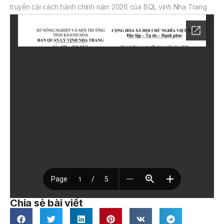
truyền cải cách hành chính năm 2026 của BQL vịnh Nha Trang
Chia sẻ bài viết