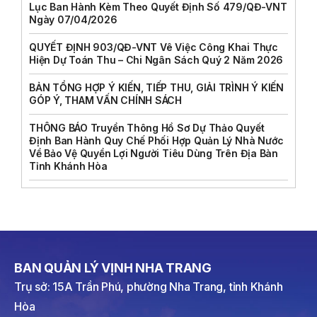
Lục Ban Hành Kèm Theo Quyết Định Số 479/QĐ-VNT
Ngày 07/04/2026
QUYẾT ĐỊNH 903/QĐ-VNT Vê Việc Công Khai Thực
Hiện Dự Toán Thu – Chi Ngân Sách Quý 2 Năm 2026
BẢN TỔNG HỢP Ý KIẾN, TIẾP THU, GIẢI TRÌNH Ý KIẾN
GÓP Ý, THAM VẤN CHÍNH SÁCH
THÔNG BÁO Truyền Thông Hồ Sơ Dự Thảo Quyết
Định Ban Hành Quy Chế Phối Hợp Quản Lý Nhà Nước
Về Bảo Vệ Quyền Lợi Người Tiêu Dùng Trên Địa Bàn
Tỉnh Khánh Hòa
BAN QUẢN LÝ VỊNH NHA TRANG
Trụ sở: 15A Trần Phú, phường Nha Trang, tỉnh Khánh
Hòa