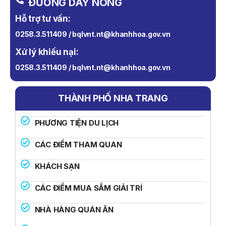
ĐƯỜNG DÂY NÓNG
Hỗ trợ tư vấn:
0258.3.511409 / bqlvnt.nt@khanhhoa.gov.vn
Xử lý khiếu nại:
0258.3.511409 / bqlvnt.nt@khanhhoa.gov.vn
THÀNH PHỐ NHA TRANG
PHƯƠNG TIỆN DU LỊCH
CÁC ĐIỂM THAM QUAN
KHÁCH SẠN
CÁC ĐIỂM MUA SẮM GIẢI TRÍ
NHÀ HÀNG QUÁN ĂN