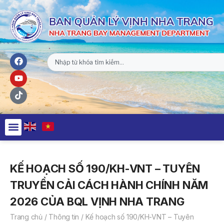
KẾ HOẠCH SỐ 190/KH-VNT – TUYÊN
TRUYỀN CẢI CÁCH HÀNH CHÍNH NĂM
2026 CỦA BQL VỊNH NHA TRANG
Trang chủ
/
Thông tin
/
Kế hoạch số 190/KH-VNT – Tuyên