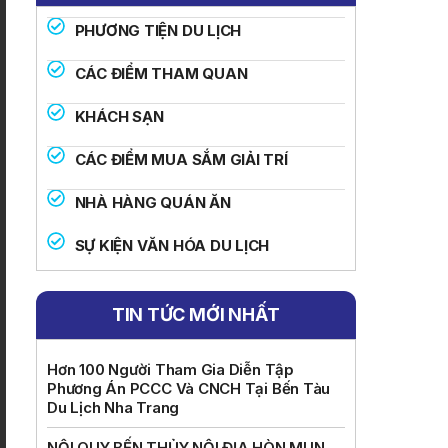
PHƯƠNG TIỆN DU LỊCH
CÁC ĐIỂM THAM QUAN
KHÁCH SẠN
CÁC ĐIỂM MUA SẮM GIẢI TRÍ
NHÀ HÀNG QUÁN ĂN
SỰ KIỆN VĂN HÓA DU LỊCH
TIN TỨC MỚI NHẤT
Hơn 100 Người Tham Gia Diễn Tập
Phương Án PCCC Và CNCH Tại Bến Tàu
Du Lịch Nha Trang
NỘI QUY BẾN THỦY NỘI ĐỊA HÒN MUN