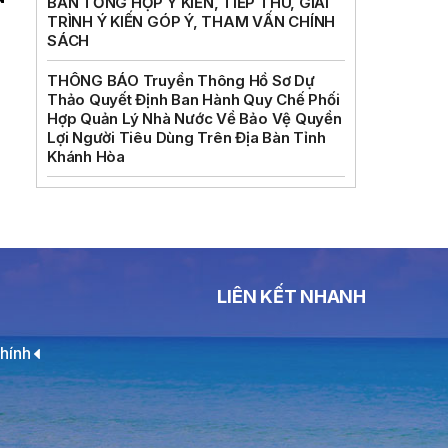
BẢN TỔNG HỢP Ý KIẾN, TIẾP THU, GIẢI
TRÌNH Ý KIẾN GÓP Ý, THAM VẤN CHÍNH
SÁCH
THÔNG BÁO Truyền Thông Hồ Sơ Dự
Thảo Quyết Định Ban Hành Quy Chế Phối
Hợp Quản Lý Nhà Nước Về Bảo Vệ Quyền
Lợi Người Tiêu Dùng Trên Địa Bàn Tỉnh
Khánh Hòa
LIÊN KẾT NHANH
hính