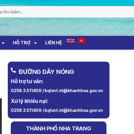
HỖ TRỢ
LIÊN HỆ
ĐƯỜNG DÂY NÓNG
Hỗ trợ tư vấn:
0258.3.511409 / bqlvnt.nt@khanhhoa.gov.vn
Xử lý khiếu nại:
0258.3.511409 / bqlvnt.nt@khanhhoa.gov.vn
THÀNH PHỐ NHA TRANG