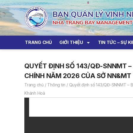
TRANG CHỦ
GIỚI THIỆU
TIN TỨC – SỰ K
QUYẾT ĐỊNH SỐ 143/QĐ-SNNMT –
CHÍNH NĂM 2026 CỦA SỞ NN&MT
Trang chủ
/
Thông tin
/
Quyết định số 143/QĐ-SNNMT – B
Khánh Hoà