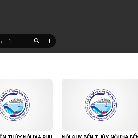
ẾN THỦY NỘI ĐỊA PHÚ
NỘI QUY BẾN THỦY NỘI ĐỊA BẾ