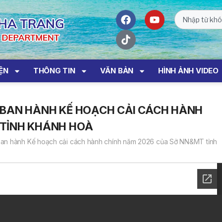
IỆN
THÔNG TIN
VĂN BẢN
HÌNH ẢNH VIDEO
 BAN HÀNH KẾ HOẠCH CẢI CÁCH HÀNH
 TỈNH KHÁNH HOÀ
an hành Kế hoạch cải cách hành chính năm 2026 của Sở NN&MT tỉnh