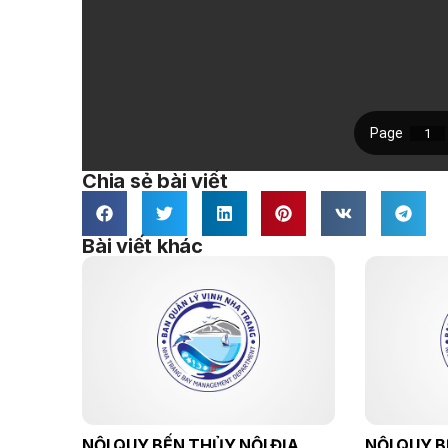
Chia sẻ bài viết
Bài viết khác
NỘI QUY BẾN THỦY NỘI ĐỊA
NỘI QUY B