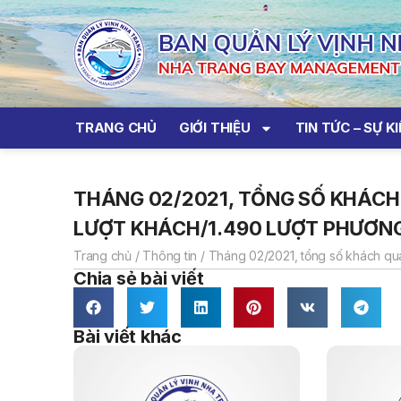
TRANG CHỦ
GIỚI THIỆU
TIN TỨC – SỰ K
THÁNG 02/2021, TỔNG SỐ KHÁCH 
LƯỢT KHÁCH/1.490 LƯỢT PHƯƠNG
Trang chủ
/
Thông tin
/
Tháng 02/2021, tổng số khách qua 
Chia sẻ bài viết
Bài viết khác