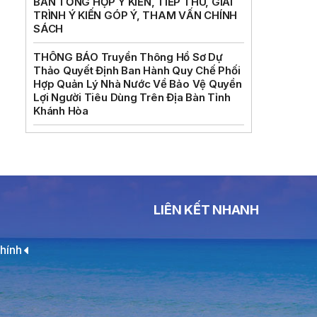
BẢN TỔNG HỢP Ý KIẾN, TIẾP THU, GIẢI
TRÌNH Ý KIẾN GÓP Ý, THAM VẤN CHÍNH
SÁCH
THÔNG BÁO Truyền Thông Hồ Sơ Dự
Thảo Quyết Định Ban Hành Quy Chế Phối
Hợp Quản Lý Nhà Nước Về Bảo Vệ Quyền
Lợi Người Tiêu Dùng Trên Địa Bàn Tỉnh
Khánh Hòa
LIÊN KẾT NHANH
hính