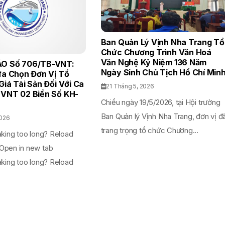
Ban Quản Lý Vịnh Nha Trang Tổ
Chức Chương Trình Văn Hoá
Văn Nghệ Kỷ Niệm 136 Năm
O Số 706/TB-VNT:
Ngày Sinh Chủ Tịch Hồ Chí Min
ựa Chọn Đơn Vị Tổ
iá Tài Sản Đối Với Ca
21 Tháng 5, 2026
VNT 02 Biển Số KH-
Chiều ngày 19/5/2026, tại Hội trường
Ban Quản lý Vịnh Nha Trang, đơn vị đ
2026
trang trọng tổ chức Chương...
aking too long? Reload
Open in new tab
aking too long? Reload