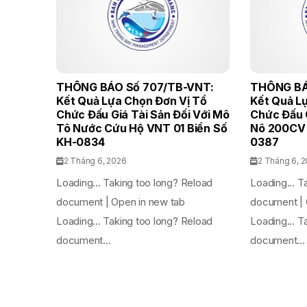
THÔNG BÁO Số 707/TB-VNT:
THÔNG BÁ
Kết Quả Lựa Chọn Đơn Vị Tổ
Kết Quả L
Chức Đấu Giá Tài Sản Đối Với Mô
Chức Đấu G
Tô Nước Cứu Hộ VNT 01 Biển Số
Nô 200CV 
KH-0834
0387
2 Tháng 6, 2026
2 Tháng 6, 
Loading... Taking too long? Reload
Loading... T
document | Open in new tab
document | 
Loading... Taking too long? Reload
Loading... T
document...
document...