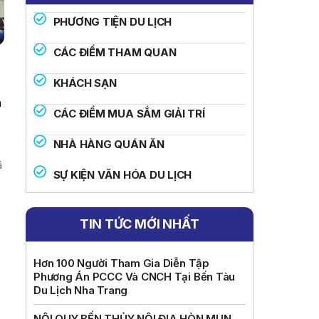
PHƯƠNG TIỆN DU LỊCH
CÁC ĐIỂM THAM QUAN
KHÁCH SẠN
h
CÁC ĐIỂM MUA SẮM GIẢI TRÍ
NHÀ HÀNG QUÁN ĂN
ã
SỰ KIỆN VĂN HÓA DU LỊCH
TIN TỨC MỚI NHẤT
Hơn 100 Người Tham Gia Diễn Tập
Phương Án PCCC Và CNCH Tại Bến Tàu
Du Lịch Nha Trang
NỘI QUY BẾN THỦY NỘI ĐỊA HÒN MUN