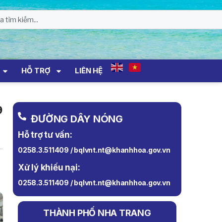
HỖ TRỢ
LIÊN HỆ
9
ĐƯỜNG DÂY NÓNG
Hỗ trợ tư vấn:
0258.3.511409 / bqlvnt.nt@khanhhoa.gov.vn
Xử lý khiếu nại:
0258.3.511409 / bqlvnt.nt@khanhhoa.gov.vn
THÀNH PHỐ NHA TRANG