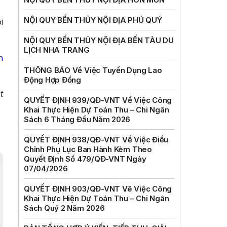
NỘI QUY BẾN THỦY NỘI ĐỊA PHÚ QUÝ
i
NỘI QUY BẾN THỦY NỘI ĐỊA BẾN TÀU DU
LỊCH NHA TRANG
h
THÔNG BÁO Về Việc Tuyển Dụng Lao
Động Hợp Đồng
t
QUYẾT ĐỊNH 939/QĐ-VNT Về Việc Công
Khai Thực Hiện Dự Toán Thu – Chi Ngân
Sách 6 Tháng Đầu Năm 2026
QUYẾT ĐỊNH 938/QĐ-VNT Về Việc Điều
Chỉnh Phụ Lục Ban Hành Kèm Theo
Quyết Định Số 479/QĐ-VNT Ngày
07/04/2026
QUYẾT ĐỊNH 903/QĐ-VNT Vê Việc Công
Khai Thực Hiện Dự Toán Thu – Chi Ngân
Sách Quý 2 Năm 2026