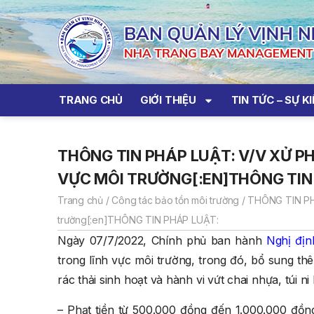
TRANG CHỦ
GIỚI THIỆU
TIN TỨC – SỰ K
THÔNG TIN PHÁP LUẬT: V/V XỬ P
VỰC MÔI TRƯỜNG[:EN]THÔNG TIN
Trang chủ
/
Công tác bảo tồn môi trường
/
THÔNG TIN PHÁ
trường[:en]THÔNG TIN PHÁP LUẬT:
Ngày 07/7/2022, Chính phủ ban hành
Nghị đị
trong lĩnh vực môi trường, trong đó, bổ sung th
rác thải sinh hoạt và hành vi vứt chai nhựa, túi 
– Phạt tiền từ 500.000 đồng đến 1.000.000 đồng