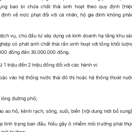
ụng bao bì chứa chất thải sinh hoạt theo quy định (Hiệ
định về mức phạt đối với cá nhân, hộ gia đình không phâ
 dịch vụ, chủ đầu tư xây dựng và kinh doanh hạ tầng khu sả
hiệp có phát sinh chất thải rắn sinh hoạt với tổng khối lượn
0.000 đồng đến 30.000.000 đồng.
 1 triệu đến 2 triệu đồng đối với các hành vi:
 hoặc vào hệ thống nước thải đô thị hoặc hệ thống thoát nướ
, lòng đường phố;
vào ao hồ, kênh rạch, sông, suối, biển (nội dung mới bổ sung
i tình trạng ban đầu. Nếu gây ô nhiễm môi trường phải thự