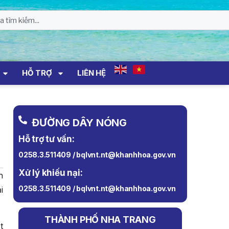
HỖ TRỢ
LIÊN HỆ
ĐƯỜNG DÂY NÓNG
Hỗ trợ tư vấn:
0258.3.511409 / bqlvnt.nt@khanhhoa.gov.vn
Xử lý khiếu nại:
h
0258.3.511409 / bqlvnt.nt@khanhhoa.gov.vn
i
THÀNH PHỐ NHA TRANG
t