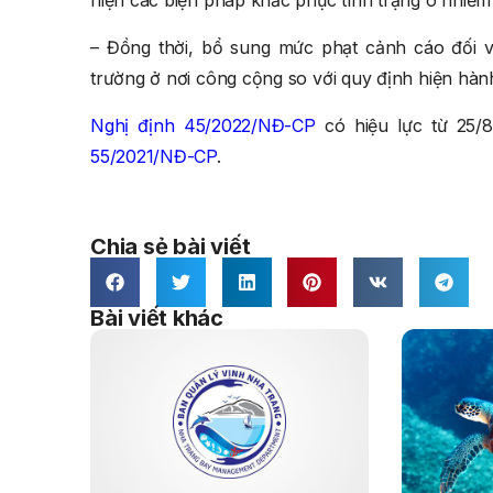
hiện các biện pháp khắc phục tình trạng ô nhiễm
– Đồng thời, bổ sung mức phạt cảnh cáo đối vớ
trường ở nơi công cộng so với quy định hiện hàn
Nghị định 45/2022/NĐ-CP
có hiệu lực từ 25/
55/2021/NĐ-CP
.
Chia sẻ bài viết
Bài viết khác