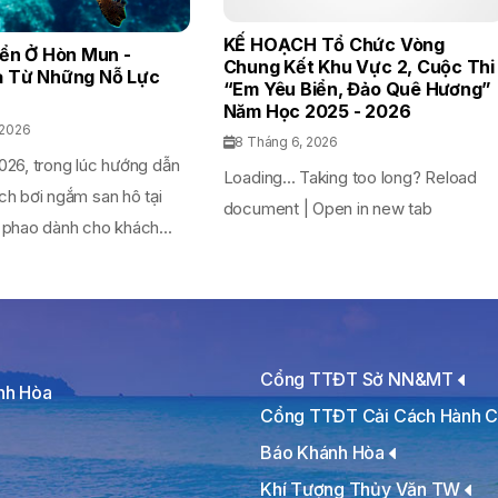
KẾ HOẠCH Tổ Chức Vòng
iển Ở Hòn Mun -
Chung Kết Khu Vực 2, Cuộc Thi
 Từ Những Nỗ Lực
“Em Yêu Biển, Đảo Quê Hương”
Năm Học 2025 - 2026
 2026
8 Tháng 6, 2026
026, trong lúc hướng dẫn
Loading... Taking too long? Reload
ch bơi ngắm san hô tại
document | Open in new tab
 phao dành cho khách...
Cổng TTĐT Sở NN&MT
ánh Hòa
Cổng TTĐT Cải Cách Hành C
Báo Khánh Hòa
Khí Tượng Thủy Văn TW