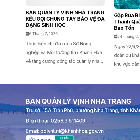
BAN QUẢN LÝ VỊNH NHA TRANG
Gặp Rùa B
KÊU GỌI CHUNG TAY BẢO VỆ ĐA
Thành Quả
DẠNG SINH HỌC
Bảo Tồn
6 Tháng 7, 2026
24 Tháng 6,
Thực hiện chỉ đạo của Sở Nông
Ngày 22/6/2
nghiệp và Môi trường tỉnh Khánh Hòa
đoàn du khá
về tăng cường công tác quản lý nhà...
khu vực dàn
BAN QUẢN LÝ VỊNH NHA TRANG
Trụ sở: 15A Trần Phú, phường Nha Trang, tỉnh Kh
Điện thoại: 0258.3.511409
Email: bqlvnt.nt@khanhhoa.gov.vn