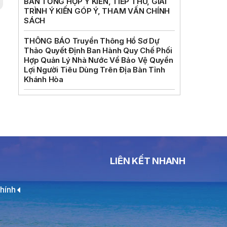
BẢN TỔNG HỢP Ý KIẾN, TIẾP THU, GIẢI
TRÌNH Ý KIẾN GÓP Ý, THAM VẤN CHÍNH
SÁCH
THÔNG BÁO Truyền Thông Hồ Sơ Dự
Thảo Quyết Định Ban Hành Quy Chế Phối
Hợp Quản Lý Nhà Nước Về Bảo Vệ Quyền
Lợi Người Tiêu Dùng Trên Địa Bàn Tỉnh
Khánh Hòa
LIÊN KẾT NHANH
hính