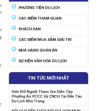
n
PHƯƠNG TIỆN DU LỊCH
n
CÁC ĐIỂM THAM QUAN
KHÁCH SẠN
n
g
CÁC ĐIỂM MUA SẮM GIẢI TRÍ
NHÀ HÀNG QUÁN ĂN
SỰ KIỆN VĂN HÓA DU LỊCH
c
TIN TỨC MỚI NHẤT
Hơn 100 Người Tham Gia Diễn Tập
)
Phương Án PCCC Và CNCH Tại Bến Tàu
Du Lịch Nha Trang
c
NỘI QUY BẾN THỦY NỘI ĐỊA HÒN MUN