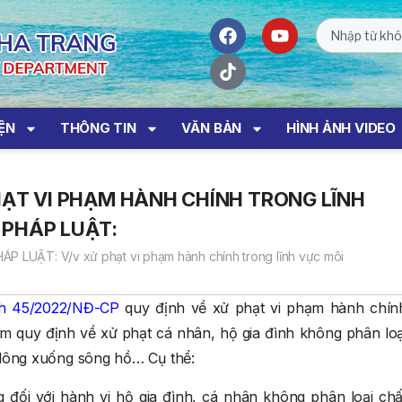
IỆN
THÔNG TIN
VĂN BẢN
HÌNH ẢNH VIDEO
HẠT VI PHẠM HÀNH CHÍNH TRONG LĨNH
 PHÁP LUẬT:
P LUẬT: V/v xử phạt vi phạm hành chính trong lĩnh vực môi
nh 45/2022/NĐ-CP
quy định về xử phạt vi phạm hành chín
êm quy định về xử phạt cá nhân, hộ gia đình không phân loạ
ni lông xuống sông hồ… Cụ thể:
 đối với hành vi hộ gia đình, cá nhân không phân loại chấ