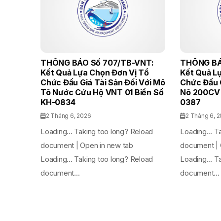
THÔNG BÁO Số 707/TB-VNT:
THÔNG BÁ
Kết Quả Lựa Chọn Đơn Vị Tổ
Kết Quả L
Chức Đấu Giá Tài Sản Đối Với Mô
Chức Đấu G
Tô Nước Cứu Hộ VNT 01 Biển Số
Nô 200CV 
KH-0834
0387
2 Tháng 6, 2026
2 Tháng 6, 
Loading... Taking too long? Reload
Loading... T
document | Open in new tab
document | 
Loading... Taking too long? Reload
Loading... T
document...
document...