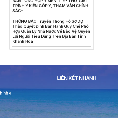
BẢN TỔNG HỢP Ý KIẾN, TIẾP THU, GIẢI
TRÌNH Ý KIẾN GÓP Ý, THAM VẤN CHÍNH
SÁCH
THÔNG BÁO Truyền Thông Hồ Sơ Dự
Thảo Quyết Định Ban Hành Quy Chế Phối
Hợp Quản Lý Nhà Nước Về Bảo Vệ Quyền
Lợi Người Tiêu Dùng Trên Địa Bàn Tỉnh
Khánh Hòa
LIÊN KẾT NHANH
hính