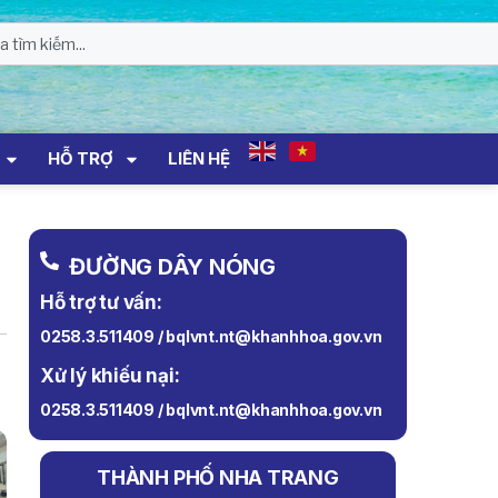
HỖ TRỢ
LIÊN HỆ
ĐƯỜNG DÂY NÓNG
Hỗ trợ tư vấn:
0258.3.511409 / bqlvnt.nt@khanhhoa.gov.vn
Xử lý khiếu nại:
0258.3.511409 / bqlvnt.nt@khanhhoa.gov.vn
THÀNH PHỐ NHA TRANG