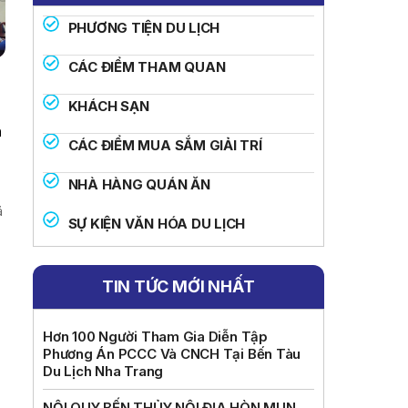
PHƯƠNG TIỆN DU LỊCH
CÁC ĐIỂM THAM QUAN
KHÁCH SẠN
h
CÁC ĐIỂM MUA SẮM GIẢI TRÍ
NHÀ HÀNG QUÁN ĂN
ã
SỰ KIỆN VĂN HÓA DU LỊCH
TIN TỨC MỚI NHẤT
Hơn 100 Người Tham Gia Diễn Tập
Phương Án PCCC Và CNCH Tại Bến Tàu
Du Lịch Nha Trang
NỘI QUY BẾN THỦY NỘI ĐỊA HÒN MUN