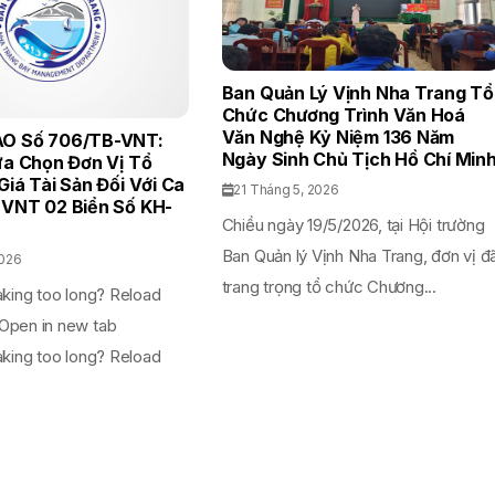
Ban Quản Lý Vịnh Nha Trang Tổ
Chức Chương Trình Văn Hoá
Văn Nghệ Kỷ Niệm 136 Năm
O Số 706/TB-VNT:
Ngày Sinh Chủ Tịch Hồ Chí Min
ựa Chọn Đơn Vị Tổ
iá Tài Sản Đối Với Ca
21 Tháng 5, 2026
VNT 02 Biển Số KH-
Chiều ngày 19/5/2026, tại Hội trường
Ban Quản lý Vịnh Nha Trang, đơn vị đ
2026
trang trọng tổ chức Chương...
aking too long? Reload
Open in new tab
aking too long? Reload