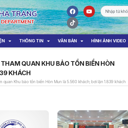
IỆN
THÔNG TIN
VĂN BẢN
HÌNH ẢNH VIDEO
 THAM QUAN KHU BẢO TỒN BIỂN HÒN
839 KHÁCH
m quan Khu bảo tồn biển Hòn Mun là 5.560 khách; bơi lặn 1.839 khách