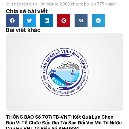
Khu bảo tồn biển Hòn Mun là 2.002 khách; bơi lặn 775 khách
Chia sẻ bài viết
Bài viết khác
THÔNG BÁO Số 707/TB-VNT: Kết Quả Lựa Chọn
Đơn Vị Tổ Chức Đấu Giá Tài Sản Đối Với Mô Tô Nước
Cứu Hộ VNT 01 Biển Số KH-0834