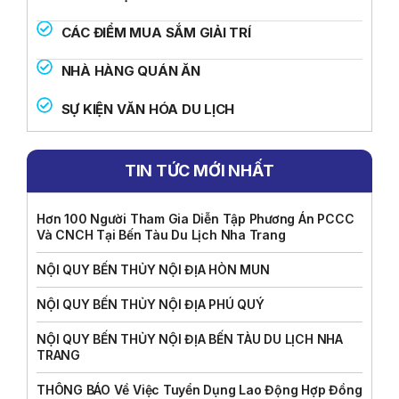
CÁC ĐIỂM MUA SẮM GIẢI TRÍ
NHÀ HÀNG QUÁN ĂN
SỰ KIỆN VĂN HÓA DU LỊCH
TIN TỨC MỚI NHẤT
Hơn 100 Người Tham Gia Diễn Tập Phương Án PCCC
Và CNCH Tại Bến Tàu Du Lịch Nha Trang
NỘI QUY BẾN THỦY NỘI ĐỊA HÒN MUN
NỘI QUY BẾN THỦY NỘI ĐỊA PHÚ QUÝ
NỘI QUY BẾN THỦY NỘI ĐỊA BẾN TÀU DU LỊCH NHA
TRANG
THÔNG BÁO Về Việc Tuyển Dụng Lao Động Hợp Đồng