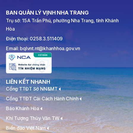
BAN QUẢN LÝ VỊNH NHA TRANG
Trụ sở: 15A Trần Phú, phường Nha Trang, tỉnh Khánh
Hòa
Điện thoại: 0258.3.511409
Email: bqlvnt.nt@khanhhoa.gov.vn
LIÊN KẾT NHANH
Cổng TTĐT Sở NN&MT
Cổng TTĐT Cải Cách Hành Chính
Báo Khánh Hòa
Khí Tượng Thủy Văn TW
Biển đảo Việt Nam