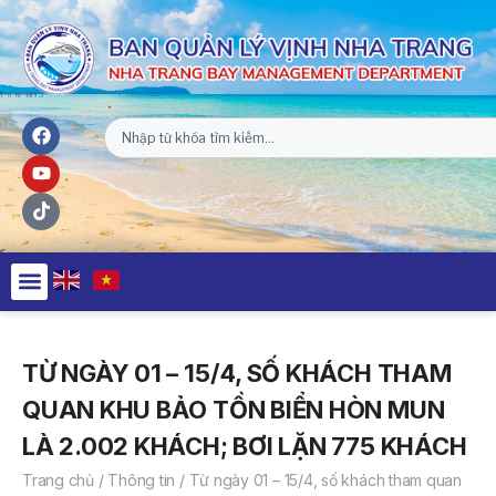
TỪ NGÀY 01 – 15/4, SỐ KHÁCH THAM
QUAN KHU BẢO TỒN BIỂN HÒN MUN
LÀ 2.002 KHÁCH; BƠI LẶN 775 KHÁCH
Trang chủ
/
Thông tin
/
Từ ngày 01 – 15/4, số khách tham quan