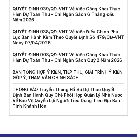
QUYẾT ĐỊNH 939/QĐ-VNT Về Việc Công Khai Thực
Hiện Dự Toán Thu – Chi Ngân Sách 6 Tháng Đầu
Năm 2026
QUYẾT ĐỊNH 938/QĐ-VNT Về Việc Điều Chỉnh Phụ
Lục Ban Hành Kèm Theo Quyết Định Số 479/QĐ-VNT
Ngày 07/04/2026
QUYẾT ĐỊNH 903/QĐ-VNT Vê Việc Công Khai Thực
Hiện Dự Toán Thu – Chi Ngân Sách Quý 2 Năm 2026
BẢN TỔNG HỢP Ý KIẾN, TIẾP THU, GIẢI TRÌNH Ý KIẾN
GÓP Ý, THAM VẤN CHÍNH SÁCH
THÔNG BÁO Truyền Thông Hồ Sơ Dự Thảo Quyết
Định Ban Hành Quy Chế Phối Hợp Quản Lý Nhà Nước
Về Bảo Vệ Quyền Lợi Người Tiêu Dùng Trên Địa Bàn
Tỉnh Khánh Hòa