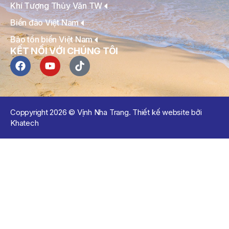
Khí Tượng Thủy Văn TW
Biển đảo Việt Nam
Bảo tồn biển Việt Nam
KẾT NỐI VỚI CHÚNG TÔI
Coppyright 2026 © Vịnh Nha Trang. Thiết kế website bởi
Khatech