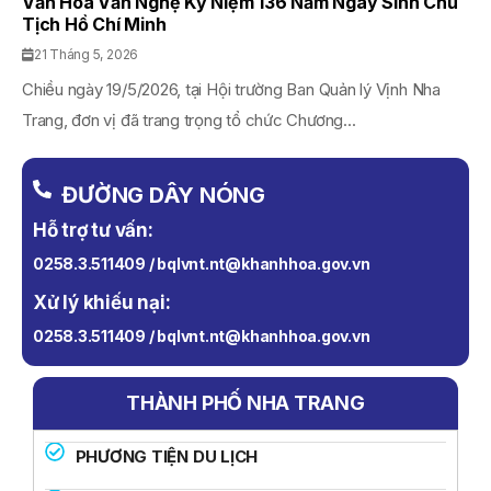
Văn Hoá Văn Nghệ Kỷ Niệm 136 Năm Ngày Sinh Chủ
Tịch Hồ Chí Minh
21 Tháng 5, 2026
Chiều ngày 19/5/2026, tại Hội trường Ban Quản lý Vịnh Nha
Trang, đơn vị đã trang trọng tổ chức Chương...
ĐƯỜNG DÂY NÓNG
Hỗ trợ tư vấn:
0258.3.511409 / bqlvnt.nt@khanhhoa.gov.vn
Xử lý khiếu nại:
0258.3.511409 / bqlvnt.nt@khanhhoa.gov.vn
THÀNH PHỐ NHA TRANG
PHƯƠNG TIỆN DU LỊCH