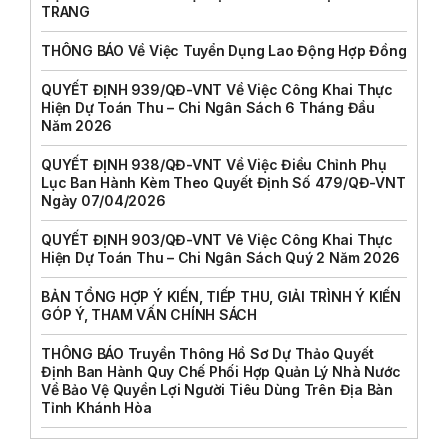
TRANG
THÔNG BÁO Về Việc Tuyển Dụng Lao Động Hợp Đồng
QUYẾT ĐỊNH 939/QĐ-VNT Về Việc Công Khai Thực
Hiện Dự Toán Thu – Chi Ngân Sách 6 Tháng Đầu
Năm 2026
QUYẾT ĐỊNH 938/QĐ-VNT Về Việc Điều Chỉnh Phụ
Lục Ban Hành Kèm Theo Quyết Định Số 479/QĐ-VNT
Ngày 07/04/2026
QUYẾT ĐỊNH 903/QĐ-VNT Vê Việc Công Khai Thực
Hiện Dự Toán Thu – Chi Ngân Sách Quý 2 Năm 2026
BẢN TỔNG HỢP Ý KIẾN, TIẾP THU, GIẢI TRÌNH Ý KIẾN
GÓP Ý, THAM VẤN CHÍNH SÁCH
THÔNG BÁO Truyền Thông Hồ Sơ Dự Thảo Quyết
Định Ban Hành Quy Chế Phối Hợp Quản Lý Nhà Nước
Về Bảo Vệ Quyền Lợi Người Tiêu Dùng Trên Địa Bàn
Tỉnh Khánh Hòa