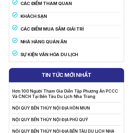
CÁC ĐIỂM THAM QUAN
KHÁCH SẠN
CÁC ĐIỂM MUA SẮM GIẢI TRÍ
NHÀ HÀNG QUÁN ĂN
SỰ KIỆN VĂN HÓA DU LỊCH
TIN TỨC MỚI NHẤT
Hơn 100 Người Tham Gia Diễn Tập Phương Án PCCC
Và CNCH Tại Bến Tàu Du Lịch Nha Trang
NỘI QUY BẾN THỦY NỘI ĐỊA HÒN MUN
NỘI QUY BẾN THỦY NỘI ĐỊA PHÚ QUÝ
NỘI QUY BẾN THỦY NỘI ĐỊA BẾN TÀU DU LỊCH NHA