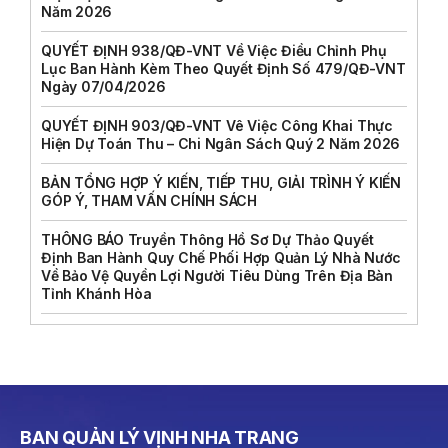
Năm 2026
QUYẾT ĐỊNH 938/QĐ-VNT Về Việc Điều Chỉnh Phụ
Lục Ban Hành Kèm Theo Quyết Định Số 479/QĐ-VNT
Ngày 07/04/2026
QUYẾT ĐỊNH 903/QĐ-VNT Vê Việc Công Khai Thực
Hiện Dự Toán Thu – Chi Ngân Sách Quý 2 Năm 2026
BẢN TỔNG HỢP Ý KIẾN, TIẾP THU, GIẢI TRÌNH Ý KIẾN
GÓP Ý, THAM VẤN CHÍNH SÁCH
THÔNG BÁO Truyền Thông Hồ Sơ Dự Thảo Quyết
Định Ban Hành Quy Chế Phối Hợp Quản Lý Nhà Nước
Về Bảo Vệ Quyền Lợi Người Tiêu Dùng Trên Địa Bàn
Tỉnh Khánh Hòa
BAN QUẢN LÝ VỊNH NHA TRANG