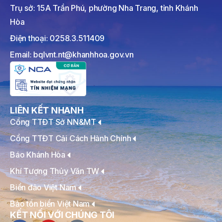
Trụ sở: 15A Trần Phú, phường Nha Trang, tỉnh Khánh
Hòa
Điện thoại: 0258.3.511409
Email: bqlvnt.nt@khanhhoa.gov.vn
LIÊN KẾT NHANH
Cổng TTĐT Sở NN&MT
Cổng TTĐT Cải Cách Hành Chính
Báo Khánh Hòa
Khí Tượng Thủy Văn TW
Biển đảo Việt Nam
Bảo tồn biển Việt Nam
KẾT NỐI VỚI CHÚNG TÔI