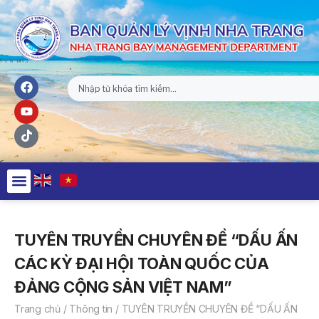
TUYÊN TRUYỀN CHUYÊN ĐỀ “DẤU ẤN
CÁC KỲ ĐẠI HỘI TOÀN QUỐC CỦA
ĐẢNG CỘNG SẢN VIỆT NAM”
Trang chủ
/
Thông tin
/
TUYÊN TRUYỀN CHUYÊN ĐỀ “DẤU ẤN