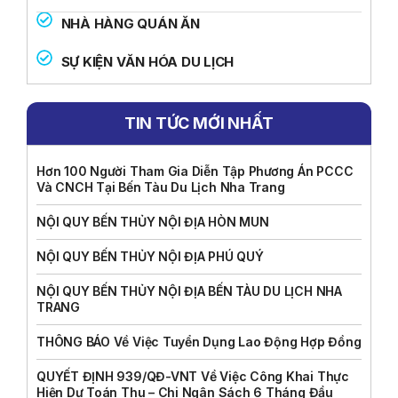
NHÀ HÀNG QUÁN ĂN
SỰ KIỆN VĂN HÓA DU LỊCH
TIN TỨC MỚI NHẤT
Hơn 100 Người Tham Gia Diễn Tập Phương Án PCCC
Và CNCH Tại Bến Tàu Du Lịch Nha Trang
NỘI QUY BẾN THỦY NỘI ĐỊA HÒN MUN
NỘI QUY BẾN THỦY NỘI ĐỊA PHÚ QUÝ
NỘI QUY BẾN THỦY NỘI ĐỊA BẾN TÀU DU LỊCH NHA
TRANG
THÔNG BÁO Về Việc Tuyển Dụng Lao Động Hợp Đồng
QUYẾT ĐỊNH 939/QĐ-VNT Về Việc Công Khai Thực
Hiện Dự Toán Thu – Chi Ngân Sách 6 Tháng Đầu