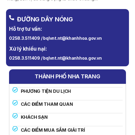
ĐƯỜNG DÂY NÓNG
Hỗ trợ tư vấn:
0258.3.511409 / bqlvnt.nt@khanhhoa.gov.vn
Xử lý khiếu nại:
0258.3.511409 / bqlvnt.nt@khanhhoa.gov.vn
THÀNH PHỐ NHA TRANG
PHƯƠNG TIỆN DU LỊCH
CÁC ĐIỂM THAM QUAN
KHÁCH SẠN
CÁC ĐIỂM MUA SẮM GIẢI TRÍ