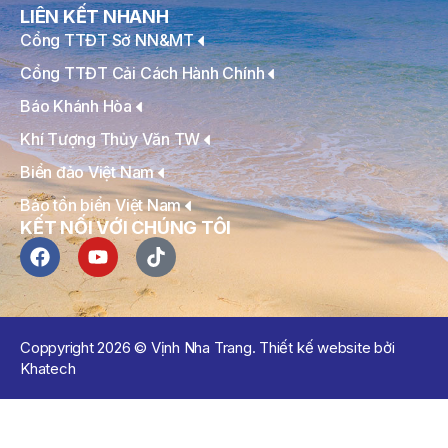
LIÊN KẾT NHANH
Cổng TTĐT Sở NN&MT
Cổng TTĐT Cải Cách Hành Chính
Báo Khánh Hòa
Khí Tượng Thủy Văn TW
Biển đảo Việt Nam
Bảo tồn biển Việt Nam
KẾT NỐI VỚI CHÚNG TÔI
Coppyright 2026 © Vịnh Nha Trang. Thiết kế website bởi
Khatech