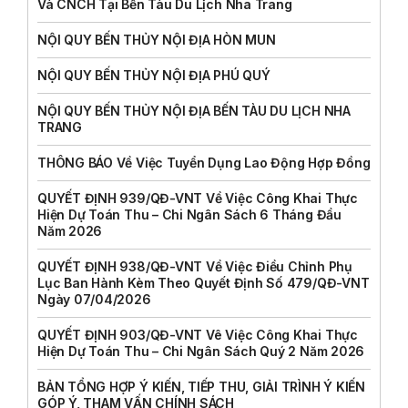
Và CNCH Tại Bến Tàu Du Lịch Nha Trang
NỘI QUY BẾN THỦY NỘI ĐỊA HÒN MUN
NỘI QUY BẾN THỦY NỘI ĐỊA PHÚ QUÝ
NỘI QUY BẾN THỦY NỘI ĐỊA BẾN TÀU DU LỊCH NHA
TRANG
THÔNG BÁO Về Việc Tuyển Dụng Lao Động Hợp Đồng
QUYẾT ĐỊNH 939/QĐ-VNT Về Việc Công Khai Thực
Hiện Dự Toán Thu – Chi Ngân Sách 6 Tháng Đầu
Năm 2026
QUYẾT ĐỊNH 938/QĐ-VNT Về Việc Điều Chỉnh Phụ
Lục Ban Hành Kèm Theo Quyết Định Số 479/QĐ-VNT
Ngày 07/04/2026
QUYẾT ĐỊNH 903/QĐ-VNT Vê Việc Công Khai Thực
Hiện Dự Toán Thu – Chi Ngân Sách Quý 2 Năm 2026
BẢN TỔNG HỢP Ý KIẾN, TIẾP THU, GIẢI TRÌNH Ý KIẾN
GÓP Ý, THAM VẤN CHÍNH SÁCH