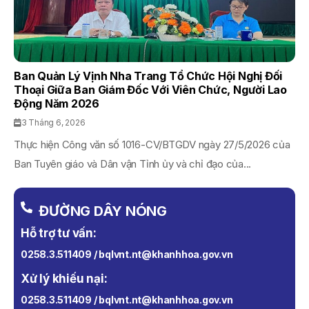
Ban Quản Lý Vịnh Nha Trang Tổ Chức Hội Nghị Đối
Thoại Giữa Ban Giám Đốc Với Viên Chức, Người Lao
Động Năm 2026
3 Tháng 6, 2026
Thực hiện Công văn số 1016-CV/BTGDV ngày 27/5/2026 của
Ban Tuyên giáo và Dân vận Tỉnh ủy và chỉ đạo của...
ĐƯỜNG DÂY NÓNG
Hỗ trợ tư vấn:
0258.3.511409 / bqlvnt.nt@khanhhoa.gov.vn
Xử lý khiếu nại:
0258.3.511409 / bqlvnt.nt@khanhhoa.gov.vn