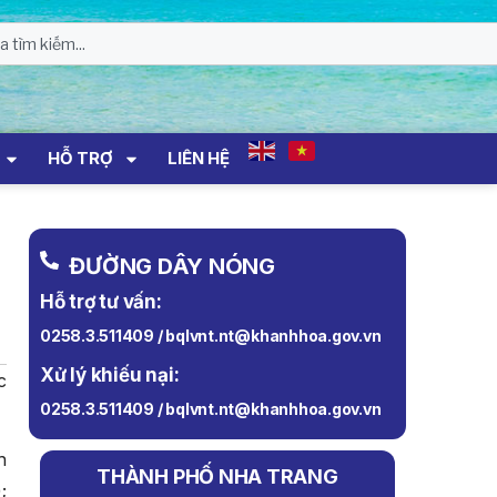
HỖ TRỢ
LIÊN HỆ
ĐƯỜNG DÂY NÓNG
Hỗ trợ tư vấn:
0258.3.511409 / bqlvnt.nt@khanhhoa.gov.vn
Xử lý khiếu nại:
c
0258.3.511409 / bqlvnt.nt@khanhhoa.gov.vn
h
THÀNH PHỐ NHA TRANG
;