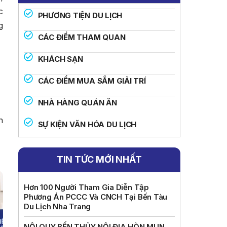
c
PHƯƠNG TIỆN DU LỊCH
g
CÁC ĐIỂM THAM QUAN
KHÁCH SẠN
CÁC ĐIỂM MUA SẮM GIẢI TRÍ
NHÀ HÀNG QUÁN ĂN
n
SỰ KIỆN VĂN HÓA DU LỊCH
TIN TỨC MỚI NHẤT
Hơn 100 Người Tham Gia Diễn Tập
Phương Án PCCC Và CNCH Tại Bến Tàu
Du Lịch Nha Trang
NỘI QUY BẾN THỦY NỘI ĐỊA HÒN MUN