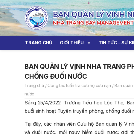
TRANG CHỦ
GIỚI THIỆU
TIN TỨC – SỰ K
BAN QUẢN LÝ VỊNH NHA TRANG P
CHỐNG ĐUỐI NƯỚC
Trang chủ
/
Công tác tuần tra cứu hộ cứu nạn
/
Ban quản 
nước
Sáng 25/4/2022, Trường Tiểu học Lộc Thọ, Ba
buổi sinh hoạt Tuyên truyền phòng, chống đuối n
Tại đây, các nhân viên Cứu hộ Ban quản lý Vịnh
và đuối nước, mối nguy hiểm đuối nước; giới t