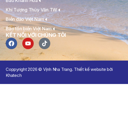
Báo Khánh Hòa
Khí Tượng Thủy Văn TW
Biển đảo Việt Nam
Bảo tồn biển Việt Nam
KẾT NỐI VỚI CHÚNG TÔI
Coppyright 2026 © Vịnh Nha Trang. Thiết kế website bởi
Khatech