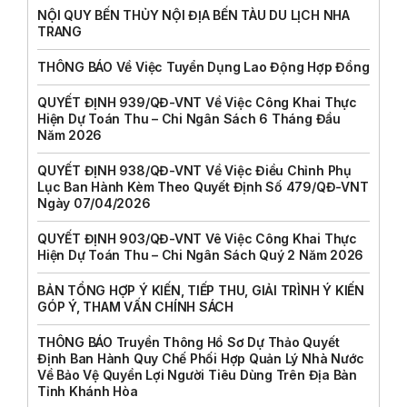
NỘI QUY BẾN THỦY NỘI ĐỊA BẾN TÀU DU LỊCH NHA
TRANG
THÔNG BÁO Về Việc Tuyển Dụng Lao Động Hợp Đồng
QUYẾT ĐỊNH 939/QĐ-VNT Về Việc Công Khai Thực
Hiện Dự Toán Thu – Chi Ngân Sách 6 Tháng Đầu
Năm 2026
QUYẾT ĐỊNH 938/QĐ-VNT Về Việc Điều Chỉnh Phụ
Lục Ban Hành Kèm Theo Quyết Định Số 479/QĐ-VNT
Ngày 07/04/2026
QUYẾT ĐỊNH 903/QĐ-VNT Vê Việc Công Khai Thực
Hiện Dự Toán Thu – Chi Ngân Sách Quý 2 Năm 2026
BẢN TỔNG HỢP Ý KIẾN, TIẾP THU, GIẢI TRÌNH Ý KIẾN
GÓP Ý, THAM VẤN CHÍNH SÁCH
THÔNG BÁO Truyền Thông Hồ Sơ Dự Thảo Quyết
Định Ban Hành Quy Chế Phối Hợp Quản Lý Nhà Nước
Về Bảo Vệ Quyền Lợi Người Tiêu Dùng Trên Địa Bàn
Tỉnh Khánh Hòa