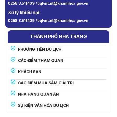
0258.3.511409 / bqlvnt.nt@khanhhoa.gov.vn
Xử lý khiếu nại:
0258.3.511409 / bqlvnt.nt@khanhhoa.gov.vn
THÀNH PHỐ NHA TRANG
PHƯƠNG TIỆN DU LỊCH
CÁC ĐIỂM THAM QUAN
KHÁCH SẠN
CÁC ĐIỂM MUA SẮM GIẢI TRÍ
NHÀ HÀNG QUÁN ĂN
SỰ KIỆN VĂN HÓA DU LỊCH