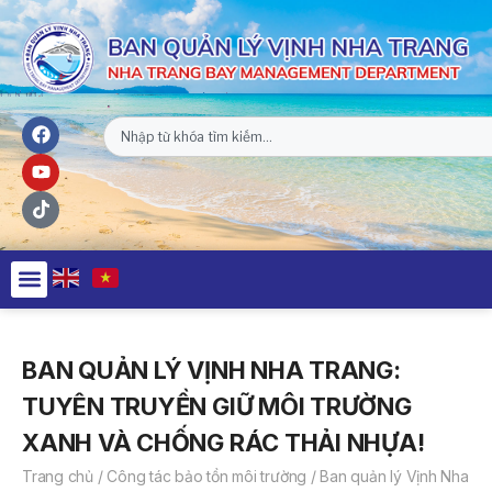
BAN QUẢN LÝ VỊNH NHA TRANG:
TUYÊN TRUYỀN GIỮ MÔI TRƯỜNG
XANH VÀ CHỐNG RÁC THẢI NHỰA!
Trang chủ
/
Công tác bảo tồn môi trường
/
Ban quản lý Vịnh Nha