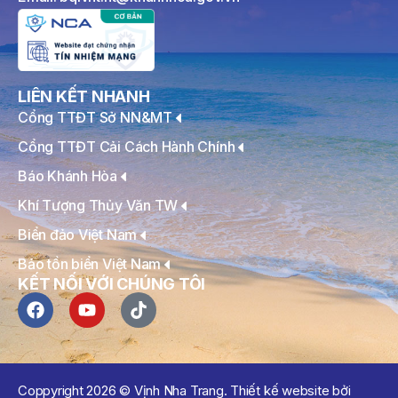
LIÊN KẾT NHANH
Cổng TTĐT Sở NN&MT
Cổng TTĐT Cải Cách Hành Chính
Báo Khánh Hòa
Khí Tượng Thủy Văn TW
Biển đảo Việt Nam
Bảo tồn biển Việt Nam
KẾT NỐI VỚI CHÚNG TÔI
Coppyright 2026 © Vịnh Nha Trang. Thiết kế website bởi