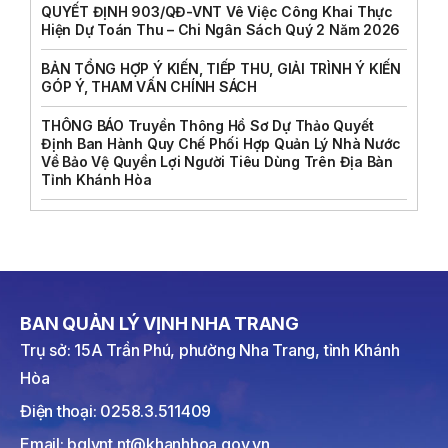
QUYẾT ĐỊNH 903/QĐ-VNT Vê Việc Công Khai Thực
Hiện Dự Toán Thu – Chi Ngân Sách Quý 2 Năm 2026
BẢN TỔNG HỢP Ý KIẾN, TIẾP THU, GIẢI TRÌNH Ý KIẾN
GÓP Ý, THAM VẤN CHÍNH SÁCH
THÔNG BÁO Truyền Thông Hồ Sơ Dự Thảo Quyết
Định Ban Hành Quy Chế Phối Hợp Quản Lý Nhà Nước
Về Bảo Vệ Quyền Lợi Người Tiêu Dùng Trên Địa Bàn
Tỉnh Khánh Hòa
BAN QUẢN LÝ VỊNH NHA TRANG
Trụ sở: 15A Trần Phú, phường Nha Trang, tỉnh Khánh
Hòa
Điện thoại: 0258.3.511409
Email: bqlvnt.nt@khanhhoa.gov.vn