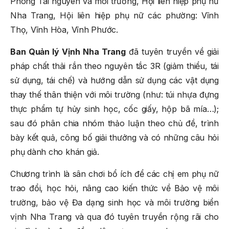
Phòng Tài nguyên và môi trường, Hội liên hiệp phụ nữ
Nha Trang, Hội liên hiệp phụ nữ các phường: Vĩnh
Thọ, Vĩnh Hòa, Vĩnh Phước.
Ban Quản lý Vịnh Nha Trang
đã tuyên truyền về giải
pháp chất thải rắn theo nguyên tắc 3R (giảm thiểu, tái
sử dụng, tái chế) và hướng dẫn sử dụng các vật dụng
thay thế thân thiện với môi trường (như: túi nhựa đựng
thực phẩm tự hủy sinh học, cốc giấy, hộp bã mía…);
sau đó phân chia nhóm thảo luận theo chủ đề, trình
bày kết quả, công bố giải thưởng và có những câu hỏi
phụ dành cho khán giả.
Chương trình là sân chơi bổ ích để các chị em phụ nữ
trao đổi, học hỏi, nâng cao kiến thức về Bảo vệ môi
trường, bảo vệ Đa dạng sinh học và môi trường biển
vịnh Nha Trang và qua đó tuyên truyền rộng rãi cho