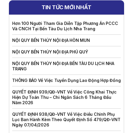
TIN TỨC MỚI NHẤT
Hơn 100 Người Tham Gia Diễn Tập Phương Án PCCC
Và CNCH Tại Bến Tàu Du Lịch Nha Trang
NỘI QUY BẾN THỦY NỘI ĐỊA HÒN MUN
NỘI QUY BẾN THỦY NỘI ĐỊA PHÚ QUÝ
NỘI QUY BẾN THỦY NỘI ĐỊA BẾN TÀU DU LỊCH NHA
TRANG
THÔNG BÁO Về Việc Tuyển Dụng Lao Động Hợp Đồng
QUYẾT ĐỊNH 939/QĐ-VNT Về Việc Công Khai Thực
Hiện Dự Toán Thu – Chi Ngân Sách 6 Tháng Đầu
Năm 2026
QUYẾT ĐỊNH 938/QĐ-VNT Về Việc Điều Chỉnh Phụ
Lục Ban Hành Kèm Theo Quyết Định Số 479/QĐ-VNT
Ngày 07/04/2026