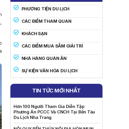
PHƯƠNG TIỆN DU LỊCH
n
CÁC ĐIỂM THAM QUAN
,
KHÁCH SẠN
p
CÁC ĐIỂM MUA SẮM GIẢI TRÍ
a
NHÀ HÀNG QUÁN ĂN
SỰ KIỆN VĂN HÓA DU LỊCH
TIN TỨC MỚI NHẤT
Hơn 100 Người Tham Gia Diễn Tập
Phương Án PCCC Và CNCH Tại Bến Tàu
Du Lịch Nha Trang
NỘI QUY BẾN THỦY NỘI ĐỊA HÒN MUN