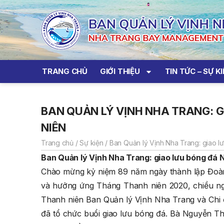
TRANG CHỦ
GIỚI THIỆU
TIN TỨC – SỰ K
BAN QUẢN LÝ VỊNH NHA TRANG: 
NIÊN
Trang chủ
/
Sự kiện
/
Ban Quản lý Vịnh Nha Trang: giao 
Ban Quản lý Vịnh Nha Trang: giao lưu bóng đá
N
Chào mừng kỷ niệm 89 năm ngày thành lập Đoàn
và hưởng ứng Tháng Thanh niên 2020, chiều ng
Thanh niên Ban Quản lý Vịnh Nha Trang và Chi 
đã tổ chức buổi giao lưu bóng đá. Bà Nguyễn T