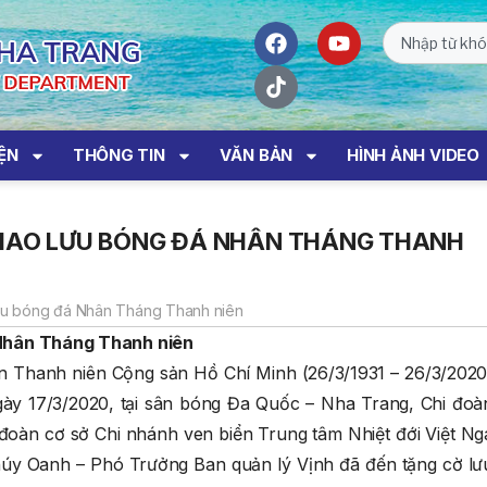
IỆN
THÔNG TIN
VĂN BẢN
HÌNH ẢNH VIDEO
GIAO LƯU BÓNG ĐÁ NHÂN THÁNG THANH
lưu bóng đá Nhân Tháng Thanh niên
hân Tháng Thanh niên
 Thanh niên Cộng sản Hồ Chí Minh (26/3/1931 – 26/3/2020
ày 17/3/2020, tại sân bóng Đa Quốc – Nha Trang, Chi đoà
đoàn cơ sở Chi nhánh ven biển Trung tâm Nhiệt đới Việt Ng
húy Oanh – Phó Trưởng Ban quản lý Vịnh đã đến tặng cờ lư