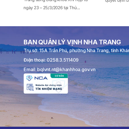
quyết định b
ngày 23 – 25/3/2026 tại Thủ...
BAN QUẢN LÝ VỊNH NHA TRANG
Trụ sở: 15A Trần Phú, phường Nha Trang, tỉnh Kh
Điện thoại: 0258.3.511409
Email: bqlvnt.nt@khanhhoa.gov.vn