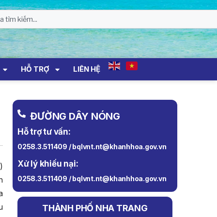
HỖ TRỢ
LIÊN HỆ
ĐƯỜNG DÂY NÓNG
Hỗ trợ tư vấn:
0258.3.511409 / bqlvnt.nt@khanhhoa.gov.vn
Xử lý khiếu nại:
)
0258.3.511409 / bqlvnt.nt@khanhhoa.gov.vn
n
a
u
THÀNH PHỐ NHA TRANG