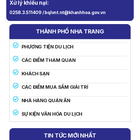
Xử lý khiếu nại:
0258.3.511409 / bqlvnt.nt@khanhhoa.gov.vn
THÀNH PHỐ NHA TRANG
PHƯƠNG TIỆN DU LỊCH
CÁC ĐIỂM THAM QUAN
KHÁCH SẠN
CÁC ĐIỂM MUA SẮM GIẢI TRÍ
NHÀ HÀNG QUÁN ĂN
SỰ KIỆN VĂN HÓA DU LỊCH
TIN TỨC MỚI NHẤT