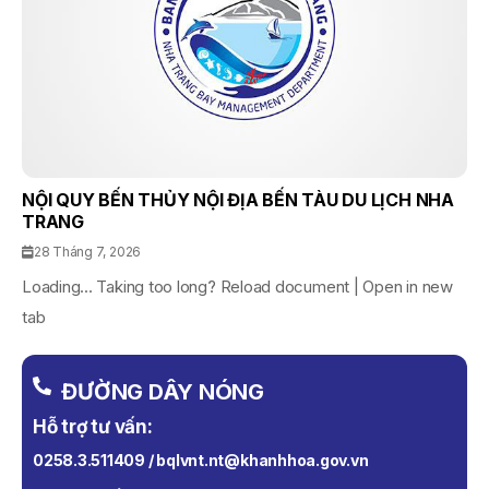
NỘI QUY BẾN THỦY NỘI ĐỊA BẾN TÀU DU LỊCH NHA
TRANG
28 Tháng 7, 2026
Loading... Taking too long? Reload document | Open in new
tab
ĐƯỜNG DÂY NÓNG
Hỗ trợ tư vấn:
0258.3.511409 / bqlvnt.nt@khanhhoa.gov.vn