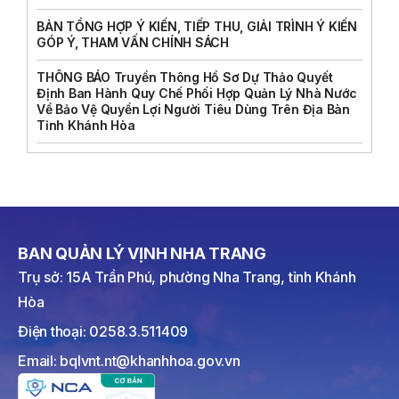
BẢN TỔNG HỢP Ý KIẾN, TIẾP THU, GIẢI TRÌNH Ý KIẾN
GÓP Ý, THAM VẤN CHÍNH SÁCH
THÔNG BÁO Truyền Thông Hồ Sơ Dự Thảo Quyết
Định Ban Hành Quy Chế Phối Hợp Quản Lý Nhà Nước
Về Bảo Vệ Quyền Lợi Người Tiêu Dùng Trên Địa Bàn
Tỉnh Khánh Hòa
BAN QUẢN LÝ VỊNH NHA TRANG
Trụ sở: 15A Trần Phú, phường Nha Trang, tỉnh Khánh
Hòa
Điện thoại: 0258.3.511409
Email: bqlvnt.nt@khanhhoa.gov.vn