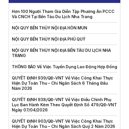
Hơn 100 Người Tham Gia Diễn Tập Phương Án PCCC
Và CNCH Tại Bến Tàu Du Lịch Nha Trang
NỘI QUY BẾN THỦY NỘI ĐỊA HÒN MUN
NỘI QUY BẾN THỦY NỘI ĐỊA PHÚ QUÝ
NỘI QUY BẾN THỦY NỘI ĐỊA BẾN TÀU DU LỊCH NHA
TRANG
THÔNG BÁO Về Việc Tuyển Dụng Lao Động Hợp Đồng
QUYẾT ĐỊNH 939/QĐ-VNT Về Việc Công Khai Thực
Hiện Dự Toán Thu – Chi Ngân Sách 6 Tháng Đầu
Năm 2026
QUYẾT ĐỊNH 938/QĐ-VNT Về Việc Điều Chỉnh Phụ
Lục Ban Hành Kèm Theo Quyết Định Số 479/QĐ-VNT
Ngày 07/04/2026
QUYẾT ĐỊNH 903/QĐ-VNT Vê Việc Công Khai Thực
Hiện Dự Toán Thu – Chi Ngân Sách Quý 2 Năm 2026