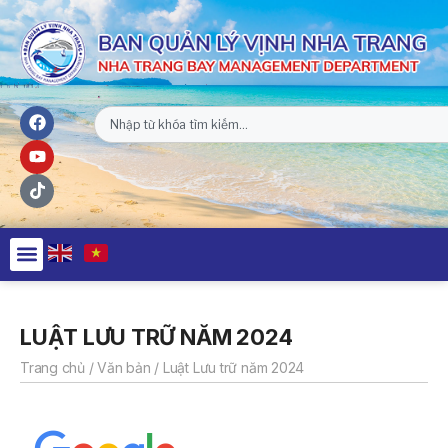
LUẬT LƯU TRỮ NĂM 2024
Trang chủ
/
Văn bản
/
Luật Lưu trữ năm 2024