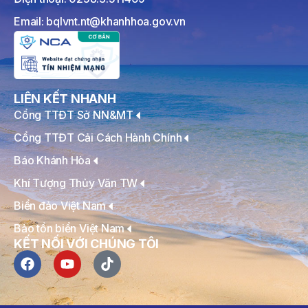
Email: bqlvnt.nt@khanhhoa.gov.vn
LIÊN KẾT NHANH
Cổng TTĐT Sở NN&MT
Cổng TTĐT Cải Cách Hành Chính
Báo Khánh Hòa
Khí Tượng Thủy Văn TW
Biển đảo Việt Nam
Bảo tồn biển Việt Nam
KẾT NỐI VỚI CHÚNG TÔI