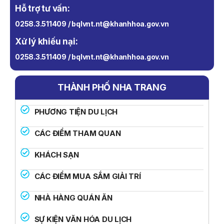
Hỗ trợ tư vấn:
0258.3.511409 / bqlvnt.nt@khanhhoa.gov.vn
Xử lý khiếu nại:
0258.3.511409 / bqlvnt.nt@khanhhoa.gov.vn
THÀNH PHỐ NHA TRANG
PHƯƠNG TIỆN DU LỊCH
CÁC ĐIỂM THAM QUAN
KHÁCH SẠN
CÁC ĐIỂM MUA SẮM GIẢI TRÍ
NHÀ HÀNG QUÁN ĂN
SỰ KIỆN VĂN HÓA DU LỊCH