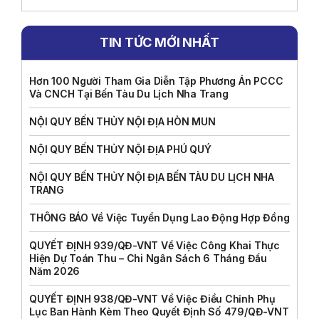
TIN TỨC MỚI NHẤT
Hơn 100 Người Tham Gia Diễn Tập Phương Án PCCC
Và CNCH Tại Bến Tàu Du Lịch Nha Trang
NỘI QUY BẾN THỦY NỘI ĐỊA HÒN MUN
NỘI QUY BẾN THỦY NỘI ĐỊA PHÚ QUÝ
NỘI QUY BẾN THỦY NỘI ĐỊA BẾN TÀU DU LỊCH NHA
TRANG
THÔNG BÁO Về Việc Tuyển Dụng Lao Động Hợp Đồng
QUYẾT ĐỊNH 939/QĐ-VNT Về Việc Công Khai Thực
Hiện Dự Toán Thu – Chi Ngân Sách 6 Tháng Đầu
Năm 2026
QUYẾT ĐỊNH 938/QĐ-VNT Về Việc Điều Chỉnh Phụ
Lục Ban Hành Kèm Theo Quyết Định Số 479/QĐ-VNT