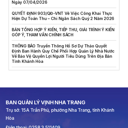
Ngày 07/04/2026
QUYẾT ĐỊNH 903/QĐ-VNT Vê Việc Công Khai Thực
Hiện Dự Toán Thu – Chi Ngân Sách Quý 2 Năm 2026
BẢN TỔNG HỢP Ý KIẾN, TIẾP THU, GIẢI TRÌNH Ý KIẾN
GÓP Ý, THAM VẤN CHÍNH SÁCH
THÔNG BÁO Truyền Thông Hồ Sơ Dự Thảo Quyết
Định Ban Hành Quy Chế Phối Hợp Quản Lý Nhà Nước
Về Bảo Vệ Quyền Lợi Người Tiêu Dùng Trên Địa Bàn
Tỉnh Khánh Hòa
BAN QUẢN LÝ VỊNH NHA TRANG
Trụ sở: 15A Trần Phú, phường Nha Trang, tỉnh Khánh
Hòa
Điện thoại: 0258.3.511409