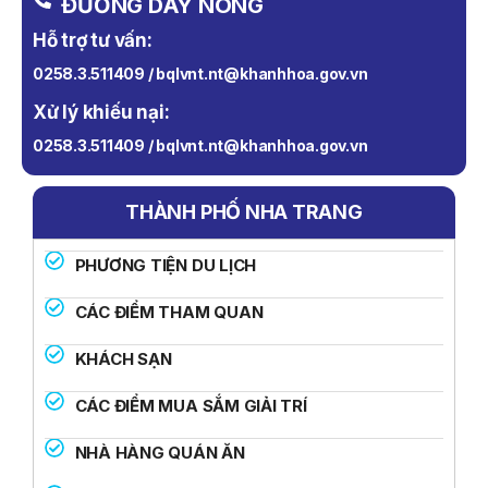
ĐƯỜNG DÂY NÓNG
Hỗ trợ tư vấn:
0258.3.511409 / bqlvnt.nt@khanhhoa.gov.vn
Xử lý khiếu nại:
0258.3.511409 / bqlvnt.nt@khanhhoa.gov.vn
THÀNH PHỐ NHA TRANG
PHƯƠNG TIỆN DU LỊCH
CÁC ĐIỂM THAM QUAN
KHÁCH SẠN
CÁC ĐIỂM MUA SẮM GIẢI TRÍ
NHÀ HÀNG QUÁN ĂN