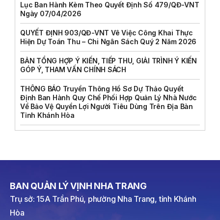
Lục Ban Hành Kèm Theo Quyết Định Số 479/QĐ-VNT
Ngày 07/04/2026
QUYẾT ĐỊNH 903/QĐ-VNT Vê Việc Công Khai Thực
Hiện Dự Toán Thu – Chi Ngân Sách Quý 2 Năm 2026
BẢN TỔNG HỢP Ý KIẾN, TIẾP THU, GIẢI TRÌNH Ý KIẾN
GÓP Ý, THAM VẤN CHÍNH SÁCH
THÔNG BÁO Truyền Thông Hồ Sơ Dự Thảo Quyết
Định Ban Hành Quy Chế Phối Hợp Quản Lý Nhà Nước
Về Bảo Vệ Quyền Lợi Người Tiêu Dùng Trên Địa Bàn
Tỉnh Khánh Hòa
BAN QUẢN LÝ VỊNH NHA TRANG
Trụ sở: 15A Trần Phú, phường Nha Trang, tỉnh Khánh
Hòa