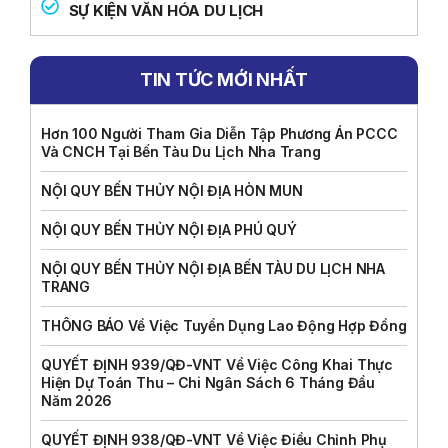
SỰ KIỆN VĂN HÓA DU LỊCH
TIN TỨC MỚI NHẤT
Hơn 100 Người Tham Gia Diễn Tập Phương Án PCCC
Và CNCH Tại Bến Tàu Du Lịch Nha Trang
NỘI QUY BẾN THỦY NỘI ĐỊA HÒN MUN
NỘI QUY BẾN THỦY NỘI ĐỊA PHÚ QUÝ
NỘI QUY BẾN THỦY NỘI ĐỊA BẾN TÀU DU LỊCH NHA
TRANG
THÔNG BÁO Về Việc Tuyển Dụng Lao Động Hợp Đồng
QUYẾT ĐỊNH 939/QĐ-VNT Về Việc Công Khai Thực
Hiện Dự Toán Thu – Chi Ngân Sách 6 Tháng Đầu
Năm 2026
QUYẾT ĐỊNH 938/QĐ-VNT Về Việc Điều Chỉnh Phụ