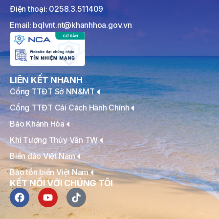
Điện thoại: 0258.3.511409
Email: bqlvnt.nt@khanhhoa.gov.vn
LIÊN KẾT NHANH
Cổng TTĐT Sở NN&MT
Cổng TTĐT Cải Cách Hành Chính
Báo Khánh Hòa
Khí Tượng Thủy Văn TW
Biển đảo Việt Nam
Bảo tồn biển Việt Nam
KẾT NỐI VỚI CHÚNG TÔI