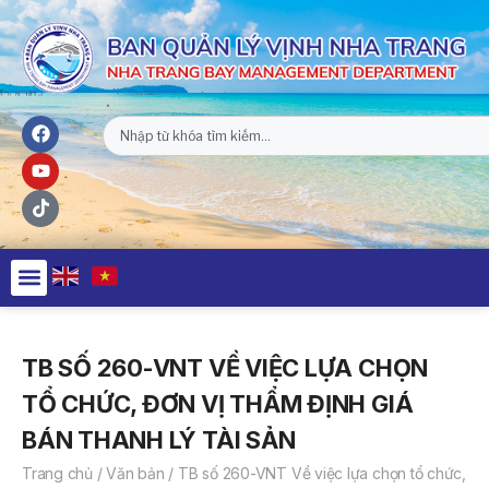
TB SỐ 260-VNT VỀ VIỆC LỰA CHỌN
TỔ CHỨC, ĐƠN VỊ THẨM ĐỊNH GIÁ
BÁN THANH LÝ TÀI SẢN
Trang chủ
/
Văn bản
/
TB số 260-VNT Về việc lựa chọn tổ chức,