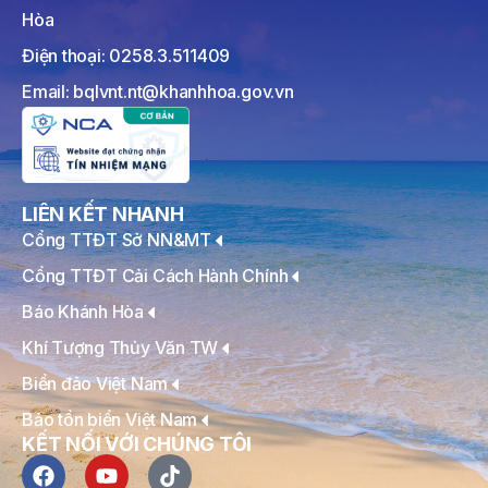
Hòa
Điện thoại: 0258.3.511409
Email: bqlvnt.nt@khanhhoa.gov.vn
LIÊN KẾT NHANH
Cổng TTĐT Sở NN&MT
Cổng TTĐT Cải Cách Hành Chính
Báo Khánh Hòa
Khí Tượng Thủy Văn TW
Biển đảo Việt Nam
Bảo tồn biển Việt Nam
KẾT NỐI VỚI CHÚNG TÔI