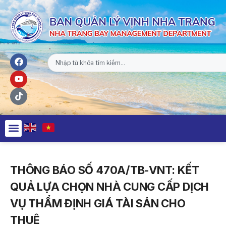
THÔNG BÁO SỐ 470A/TB-VNT: KẾT
QUẢ LỰA CHỌN NHÀ CUNG CẤP DỊCH
VỤ THẨM ĐỊNH GIÁ TÀI SẢN CHO
THUÊ