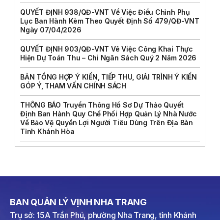
QUYẾT ĐỊNH 938/QĐ-VNT Về Việc Điều Chỉnh Phụ
Lục Ban Hành Kèm Theo Quyết Định Số 479/QĐ-VNT
Ngày 07/04/2026
QUYẾT ĐỊNH 903/QĐ-VNT Vê Việc Công Khai Thực
Hiện Dự Toán Thu – Chi Ngân Sách Quý 2 Năm 2026
BẢN TỔNG HỢP Ý KIẾN, TIẾP THU, GIẢI TRÌNH Ý KIẾN
GÓP Ý, THAM VẤN CHÍNH SÁCH
THÔNG BÁO Truyền Thông Hồ Sơ Dự Thảo Quyết
Định Ban Hành Quy Chế Phối Hợp Quản Lý Nhà Nước
Về Bảo Vệ Quyền Lợi Người Tiêu Dùng Trên Địa Bàn
Tỉnh Khánh Hòa
BAN QUẢN LÝ VỊNH NHA TRANG
Trụ sở: 15A Trần Phú, phường Nha Trang, tỉnh Khánh