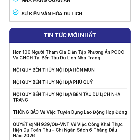
NHÀ HÀNG QUÁN ĂN
SỰ KIỆN VĂN HÓA DU LỊCH
TIN TỨC MỚI NHẤT
Hơn 100 Người Tham Gia Diễn Tập Phương Án PCCC
Và CNCH Tại Bến Tàu Du Lịch Nha Trang
NỘI QUY BẾN THỦY NỘI ĐỊA HÒN MUN
NỘI QUY BẾN THỦY NỘI ĐỊA PHÚ QUÝ
NỘI QUY BẾN THỦY NỘI ĐỊA BẾN TÀU DU LỊCH NHA
TRANG
THÔNG BÁO Về Việc Tuyển Dụng Lao Động Hợp Đồng
QUYẾT ĐỊNH 939/QĐ-VNT Về Việc Công Khai Thực
Hiện Dự Toán Thu – Chi Ngân Sách 6 Tháng Đầu
Năm 2026