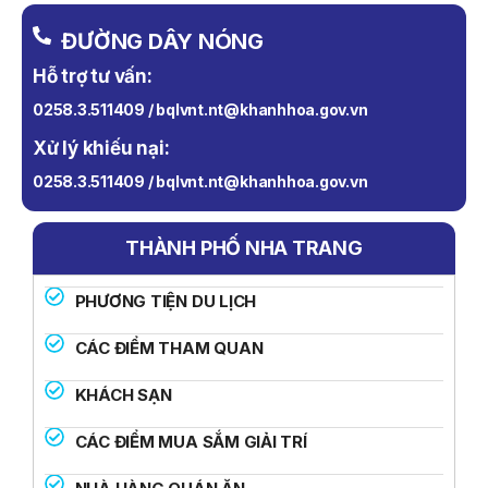
ĐƯỜNG DÂY NÓNG
Hỗ trợ tư vấn:
0258.3.511409 / bqlvnt.nt@khanhhoa.gov.vn
Xử lý khiếu nại:
0258.3.511409 / bqlvnt.nt@khanhhoa.gov.vn
THÀNH PHỐ NHA TRANG
PHƯƠNG TIỆN DU LỊCH
CÁC ĐIỂM THAM QUAN
KHÁCH SẠN
CÁC ĐIỂM MUA SẮM GIẢI TRÍ