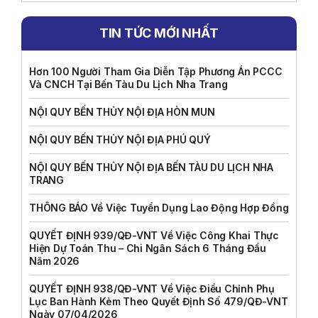
TIN TỨC MỚI NHẤT
Hơn 100 Người Tham Gia Diễn Tập Phương Án PCCC
Và CNCH Tại Bến Tàu Du Lịch Nha Trang
NỘI QUY BẾN THỦY NỘI ĐỊA HÒN MUN
NỘI QUY BẾN THỦY NỘI ĐỊA PHÚ QUÝ
NỘI QUY BẾN THỦY NỘI ĐỊA BẾN TÀU DU LỊCH NHA
TRANG
THÔNG BÁO Về Việc Tuyển Dụng Lao Động Hợp Đồng
QUYẾT ĐỊNH 939/QĐ-VNT Về Việc Công Khai Thực
Hiện Dự Toán Thu – Chi Ngân Sách 6 Tháng Đầu
Năm 2026
QUYẾT ĐỊNH 938/QĐ-VNT Về Việc Điều Chỉnh Phụ
Lục Ban Hành Kèm Theo Quyết Định Số 479/QĐ-VNT
Ngày 07/04/2026