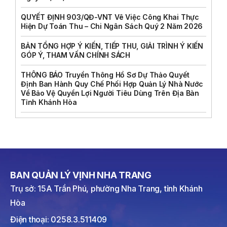
QUYẾT ĐỊNH 903/QĐ-VNT Vê Việc Công Khai Thực
Hiện Dự Toán Thu – Chi Ngân Sách Quý 2 Năm 2026
BẢN TỔNG HỢP Ý KIẾN, TIẾP THU, GIẢI TRÌNH Ý KIẾN
GÓP Ý, THAM VẤN CHÍNH SÁCH
THÔNG BÁO Truyền Thông Hồ Sơ Dự Thảo Quyết
Định Ban Hành Quy Chế Phối Hợp Quản Lý Nhà Nước
Về Bảo Vệ Quyền Lợi Người Tiêu Dùng Trên Địa Bàn
Tỉnh Khánh Hòa
BAN QUẢN LÝ VỊNH NHA TRANG
Trụ sở: 15A Trần Phú, phường Nha Trang, tỉnh Khánh
Hòa
Điện thoại: 0258.3.511409