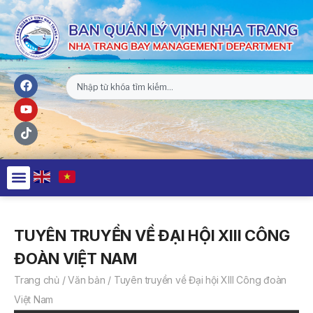
TUYÊN TRUYỀN VỀ ĐẠI HỘI XIII CÔNG
ĐOÀN VIỆT NAM
Trang chủ
/
Văn bản
/
Tuyên truyền về Đại hội XIII Công đoàn
Việt Nam