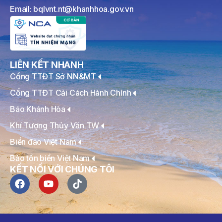
Email: bqlvnt.nt@khanhhoa.gov.vn
LIÊN KẾT NHANH
Cổng TTĐT Sở NN&MT
Cổng TTĐT Cải Cách Hành Chính
Báo Khánh Hòa
Khí Tượng Thủy Văn TW
Biển đảo Việt Nam
Bảo tồn biển Việt Nam
KẾT NỐI VỚI CHÚNG TÔI