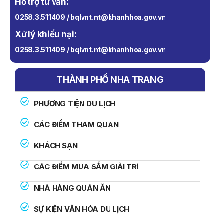
Hỗ trợ tư vấn:
0258.3.511409 / bqlvnt.nt@khanhhoa.gov.vn
Xử lý khiếu nại:
0258.3.511409 / bqlvnt.nt@khanhhoa.gov.vn
THÀNH PHỐ NHA TRANG
PHƯƠNG TIỆN DU LỊCH
CÁC ĐIỂM THAM QUAN
KHÁCH SẠN
CÁC ĐIỂM MUA SẮM GIẢI TRÍ
NHÀ HÀNG QUÁN ĂN
SỰ KIỆN VĂN HÓA DU LỊCH