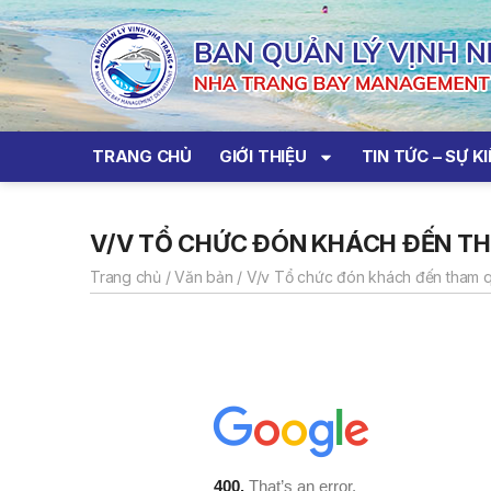
TRANG CHỦ
GIỚI THIỆU
TIN TỨC – SỰ K
V/V TỔ CHỨC ĐÓN KHÁCH ĐẾN T
Trang chủ
/
Văn bản
/
V/v Tổ chức đón khách đến tham 