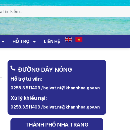
HỖ TRỢ
LIÊN HỆ
ĐƯỜNG DÂY NÓNG
Hỗ trợ tư vấn:
0258.3.511409 / bqlvnt.nt@khanhhoa.gov.vn
Xử lý khiếu nại:
0258.3.511409 / bqlvnt.nt@khanhhoa.gov.vn
THÀNH PHỐ NHA TRANG