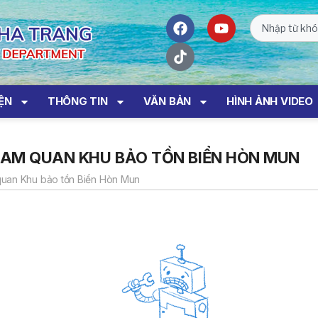
IỆN
THÔNG TIN
VĂN BẢN
HÌNH ẢNH VIDEO
HAM QUAN KHU BẢO TỒN BIỂN HÒN MUN
quan Khu bảo tồn Biển Hòn Mun