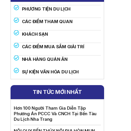
PHƯƠNG TIỆN DU LỊCH
CÁC ĐIỂM THAM QUAN
KHÁCH SẠN
CÁC ĐIỂM MUA SẮM GIẢI TRÍ
NHÀ HÀNG QUÁN ĂN
SỰ KIỆN VĂN HÓA DU LỊCH
TIN TỨC MỚI NHẤT
Hơn 100 Người Tham Gia Diễn Tập
Phương Án PCCC Và CNCH Tại Bến Tàu
Du Lịch Nha Trang
NỘI QUY BẾN THỦY NỘI ĐỊA HÒN MUN