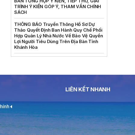
BẢN TỔNG HỢP Ý KIẾN, TIẾP THU, GIẢI
TRÌNH Ý KIẾN GÓP Ý, THAM VẤN CHÍNH
SÁCH
THÔNG BÁO Truyền Thông Hồ Sơ Dự
Thảo Quyết Định Ban Hành Quy Chế Phối
Hợp Quản Lý Nhà Nước Về Bảo Vệ Quyền
Lợi Người Tiêu Dùng Trên Địa Bàn Tỉnh
Khánh Hòa
LIÊN KẾT NHANH
hính