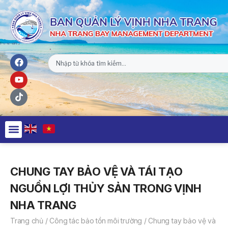
CHUNG TAY BẢO VỆ VÀ TÁI TẠO
NGUỒN LỢI THỦY SẢN TRONG VỊNH
NHA TRANG
Trang chủ
/
Công tác bảo tồn môi trường
/
Chung tay bảo vệ và