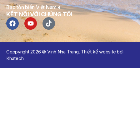
Bảo tồn biển Việt Nam
KẾT NỐI VỚI CHÚNG TÔI
Coppyright 2026 © Vịnh Nha Trang. Thiết kế website bởi
Khatech