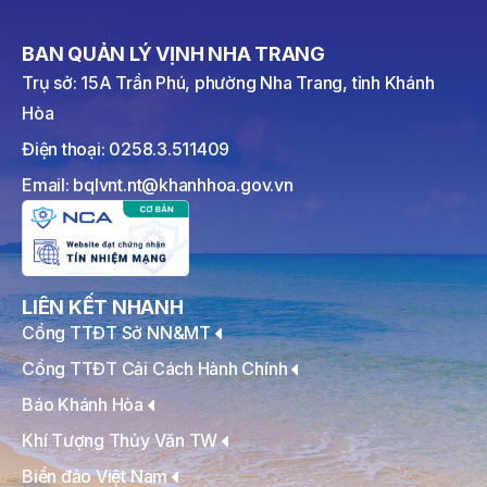
BAN QUẢN LÝ VỊNH NHA TRANG
Trụ sở: 15A Trần Phú, phường Nha Trang, tỉnh Khánh
Hòa
Điện thoại: 0258.3.511409
Email: bqlvnt.nt@khanhhoa.gov.vn
LIÊN KẾT NHANH
Cổng TTĐT Sở NN&MT
Cổng TTĐT Cải Cách Hành Chính
Báo Khánh Hòa
Khí Tượng Thủy Văn TW
Biển đảo Việt Nam