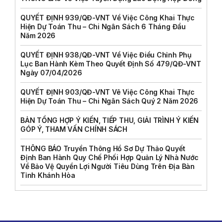
QUYẾT ĐỊNH 939/QĐ-VNT Về Việc Công Khai Thực
Hiện Dự Toán Thu – Chi Ngân Sách 6 Tháng Đầu
Năm 2026
QUYẾT ĐỊNH 938/QĐ-VNT Về Việc Điều Chỉnh Phụ
Lục Ban Hành Kèm Theo Quyết Định Số 479/QĐ-VNT
Ngày 07/04/2026
QUYẾT ĐỊNH 903/QĐ-VNT Vê Việc Công Khai Thực
Hiện Dự Toán Thu – Chi Ngân Sách Quý 2 Năm 2026
BẢN TỔNG HỢP Ý KIẾN, TIẾP THU, GIẢI TRÌNH Ý KIẾN
GÓP Ý, THAM VẤN CHÍNH SÁCH
THÔNG BÁO Truyền Thông Hồ Sơ Dự Thảo Quyết
Định Ban Hành Quy Chế Phối Hợp Quản Lý Nhà Nước
Về Bảo Vệ Quyền Lợi Người Tiêu Dùng Trên Địa Bàn
Tỉnh Khánh Hòa