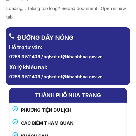
Loading... Taking too long? Reload document | Open in new
tab
ĐƯỜNG DÂY NÓNG
Hỗ trợ tư vấn:
0258.3.511409 / bqlvnt.nt@khanhhoa.gov.vn
Xử lý khiếu nại:
0258.3.511409 / bqlvnt.nt@khanhhoa.gov.vn
THÀNH PHỐ NHA TRANG
PHƯƠNG TIỆN DU LỊCH
CÁC ĐIỂM THAM QUAN