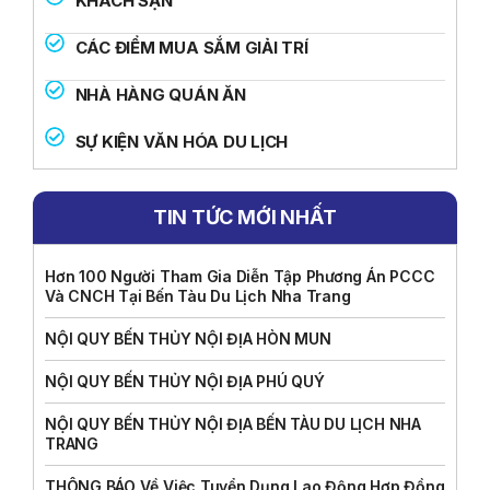
KHÁCH SẠN
CÁC ĐIỂM MUA SẮM GIẢI TRÍ
NHÀ HÀNG QUÁN ĂN
SỰ KIỆN VĂN HÓA DU LỊCH
TIN TỨC MỚI NHẤT
Hơn 100 Người Tham Gia Diễn Tập Phương Án PCCC
Và CNCH Tại Bến Tàu Du Lịch Nha Trang
NỘI QUY BẾN THỦY NỘI ĐỊA HÒN MUN
NỘI QUY BẾN THỦY NỘI ĐỊA PHÚ QUÝ
NỘI QUY BẾN THỦY NỘI ĐỊA BẾN TÀU DU LỊCH NHA
TRANG
THÔNG BÁO Về Việc Tuyển Dụng Lao Động Hợp Đồng