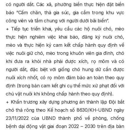
có người dắt. Các xã, phường biển thực hiện đặt biển
báo “Cấm chăn, thả gia súc, gia cầm trong khu vực
công viên và tắm chung với người dưới bãi biển”.
+ Tiếp tục triển khai, yêu cầu các hộ nuôi chó, mèo
thực hiện nghiêm việc khai báo, đăng ký nuôi chó,
mèo và thực hiện ký cam kết chấp hành quy định về
việc nuôi giữ chó, mèo trong khuôn viên gia đình, chó
khi đưa ra khỏi nhà phải được xích, rọ mõm và có
người dắt, đặc biệt với giống chó hung dữ cần được
nuôi xích nhốt, có rọ mõm đảm bảo an toàn theo quy
định (trong bản cam kết ghi cụ thể mức xử phạt đối với
chủ vật nuôi khi không chấp hành theo quy định).
+ Khẩn trương xây dựng phương án thành lập Đội bắt
chó thả rông theo Kế hoạch số 8630/KH-UBND ngày
23/11/2022 của UBND thành phố về phòng, chống
bệnh dại động vật giai đoạn 2022 – 2030 trên địa bàn