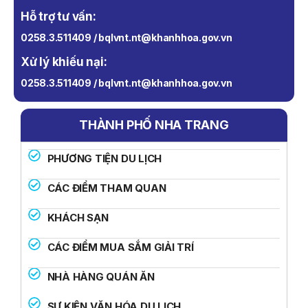
Hỗ trợ tư vấn:
0258.3.511409 / bqlvnt.nt@khanhhoa.gov.vn
Xử lý khiếu nại:
0258.3.511409 / bqlvnt.nt@khanhhoa.gov.vn
THÀNH PHỐ NHA TRANG
PHƯƠNG TIỆN DU LỊCH
CÁC ĐIỂM THAM QUAN
KHÁCH SẠN
CÁC ĐIỂM MUA SẮM GIẢI TRÍ
NHÀ HÀNG QUÁN ĂN
SỰ KIỆN VĂN HÓA DU LỊCH