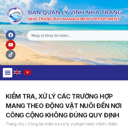
KIỂM TRA, XỬ LÝ CÁC TRƯỜNG HỢP
MANG THEO ĐỘNG VẬT NUÔI ĐẾN NƠI
CÔNG CỘNG KHÔNG ĐÚNG QUY ĐỊNH
Trang chủ
/
Công tác kiểm tra xử lý vi phạm hành chính
/
Kiểm