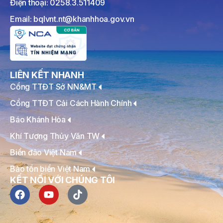
Điện thoại: 0258.3.511409
Email: bqlvnt.nt@khanhhoa.gov.vn
LIÊN KẾT NHANH
Cổng TTĐT Sở NN&MT
Cổng TTĐT Cải Cách Hành Chính
Báo Khánh Hòa
Khí Tượng Thủy Văn TW
Biển đảo Việt Nam
Bảo tồn biển Việt Nam
KẾT NỐI VỚI CHÚNG TÔI