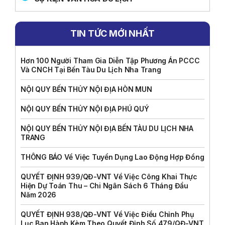
TIN TỨC MỚI NHẤT
Hơn 100 Người Tham Gia Diễn Tập Phương Án PCCC
Và CNCH Tại Bến Tàu Du Lịch Nha Trang
NỘI QUY BẾN THỦY NỘI ĐỊA HÒN MUN
NỘI QUY BẾN THỦY NỘI ĐỊA PHÚ QUÝ
NỘI QUY BẾN THỦY NỘI ĐỊA BẾN TÀU DU LỊCH NHA
TRANG
THÔNG BÁO Về Việc Tuyển Dụng Lao Động Hợp Đồng
QUYẾT ĐỊNH 939/QĐ-VNT Về Việc Công Khai Thực
Hiện Dự Toán Thu – Chi Ngân Sách 6 Tháng Đầu
Năm 2026
QUYẾT ĐỊNH 938/QĐ-VNT Về Việc Điều Chỉnh Phụ
Lục Ban Hành Kèm Theo Quyết Định Số 479/QĐ-VNT